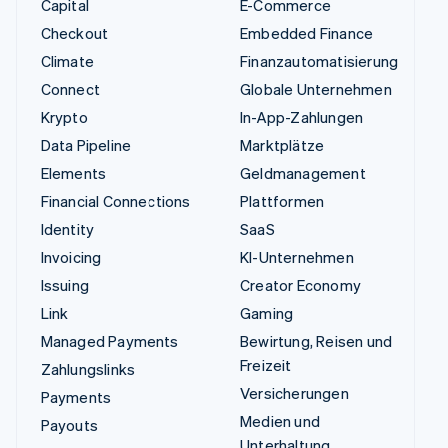
Capital
E-Commerce
Checkout
Embedded Finance
Climate
Finanzautomatisierung
Connect
Globale Unternehmen
Krypto
In-App-Zahlungen
Data Pipeline
Marktplätze
Elements
Geldmanagement
Financial Connections
Plattformen
Identity
SaaS
Invoicing
KI-Unternehmen
Issuing
Creator Economy
Link
Gaming
Managed Payments
Bewirtung, Reisen und
Freizeit
Zahlungslinks
Versicherungen
Payments
Medien und
Payouts
Unterhaltung