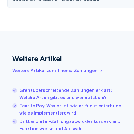
English
Svenska
Frankreich
Français
English
Gibraltar
English
Griechenland
English
Indien
English
Weitere Artikel
Irland
English
Italien
Weitere Artikel zum Thema Zahlungen
Italiano
English
Japan
日本語
English
Grenzüberschreitende Zahlungen erklärt:
Kanada
Welche Arten gibt es und wer nutzt sie?
English
Français
Text to Pay: Was es ist, wie es funktioniert und
Kroatien
English
Italiano
wie es implementiert wird
Lettland
Drittanbieter-Zahlungsabwickler kurz erklärt:
English
Funktionsweise und Auswahl
Liechtenstein