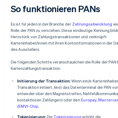
So funktionieren PANs
Es ist für jeden in der Branche der
Zahlungsabwicklung
wic
Rolle der PAN zu verstehen. Diese eindeutige Kennung bild
Herzstück von Zahlungstransaktionen und verknüpft
Karteninhaber/innen mit ihren Kontoinformationen in der 
des Ausstellers.
Die folgenden Schritte veranschaulichen die Rolle der PAN 
Kartenzahlungstransaktion:
Initiierung der Transaktion:
Wenn ein/e Karteninhaber
Transaktion initiiert, liest das Datenterminal die PAN vo
entweder über den Magnetstreifen, Nahfeldkommunikat
kontaktlosen Zahlungen) oder den
Europay, Masterca
(EMV)-Chip
.
Tokenisierung:
Die
Tokenisierung
erhöht die