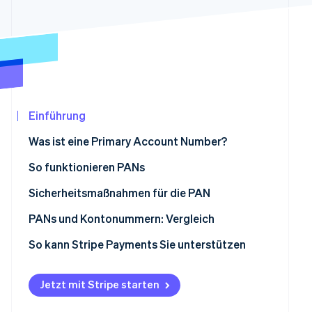
Betrugsprävention
Ecosystem
Atlas
Start-up-Gründung
Partner
Stripe App-Marktplatz
Climate
CO₂-Entnahme
Identity
Online-Identitätsprüfung
Einführung
Was ist eine Primary Account Number?
So funktionieren PANs
Stripe-Sessions 2026
Sicherheitsmaßnahmen für die PAN
Erfahren Sie, wie Stripe Lösungen für die Wir
Jetzt ansehen
PANs und Kontonummern: Vergleich
PAN
So kann Stripe Payments Sie unterstützen
Kontonummer
Jetzt mit Stripe starten