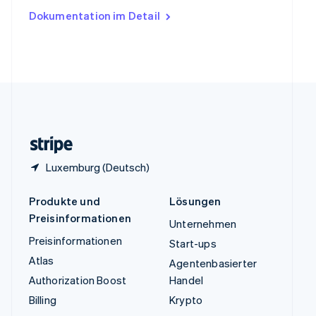
Ungarn
Dokumentation im Detail
English
Vereinigte Arabische Emirate
English
Vereinigte Staaten
English
Español
简体中文
Vereinigtes Königreich
English
Zypern
English
Luxemburg (Deutsch)
Produkte und
Lösungen
Preisinformationen
Unternehmen
Preisinformationen
Start-ups
Atlas
Agentenbasierter
Authorization Boost
Handel
Billing
Krypto