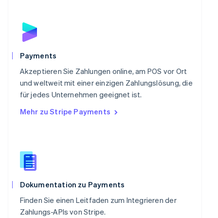
Português
English
Rumänien
English
Schweden
Svenska
English
Schweiz
Payments
Deutsch
Français
Italiano
English
Singapur
Akzeptieren Sie Zahlungen online, am POS vor Ort
English
简体中文
und weltweit mit einer einzigen Zahlungslösung, die
Slowakei
für jedes Unternehmen geeignet ist.
English
Mehr zu Stripe Payments
Slowenien
English
Italiano
Sonderverwaltungsregion Hongkong,
China
English
简体中文
Spanien
Español
English
Thailand
Dokumentation zu Payments
ไทย
English
Finden Sie einen Leitfaden zum Integrieren der
Tschechische Republik
Zahlungs-APIs von Stripe.
English