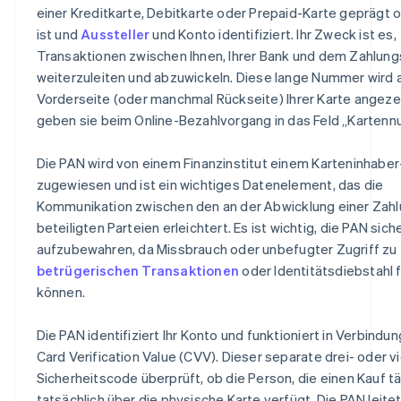
einer Kreditkarte, Debitkarte oder Prepaid-Karte geprägt 
ist und
Aussteller
und Konto identifiziert. Ihr Zweck ist es,
Transaktionen zwischen Ihnen, Ihrer Bank und dem Zahlun
weiterzuleiten und abzuwickeln. Diese lange Nummer wird 
Vorderseite (oder manchmal Rückseite) Ihrer Karte angeze
geben sie beim Online-Bezahlvorgang in das Feld „Kartenn
Die PAN wird von einem Finanzinstitut einem Karteninhabe
zugewiesen und ist ein wichtiges Datenelement, das die
Kommunikation zwischen den an der Abwicklung einer Zah
beteiligten Parteien erleichtert. Es ist wichtig, die PAN sich
aufzubewahren, da Missbrauch oder unbefugter Zugriff zu
betrügerischen Transaktionen
oder Identitätsdiebstahl 
können.
Die PAN identifiziert Ihr Konto und funktioniert in Verbindu
Card Verification Value (CVV). Dieser separate drei- oder vi
Sicherheitscode überprüft, ob die Person, die einen Kauf tä
tatsächlich über die physische Karte verfügt. Die PAN leitet