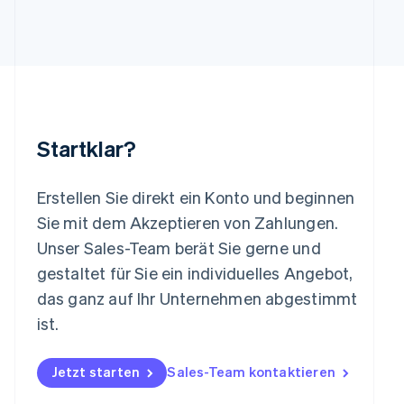
Deutsch
English
Litauen
English
Luxemburg
Français
Deutsch
English
Malaysia
English
简体中文
Malta
Startklar?
English
Mexiko
Español
English
Erstellen Sie direkt ein Konto und beginnen
Neuseeland
Sie mit dem Akzeptieren von Zahlungen.
English
Niederlande
Unser Sales-Team berät Sie gerne und
Nederlands
English
gestaltet für Sie ein individuelles Angebot,
Norwegen
das ganz auf Ihr Unternehmen abgestimmt
English
Österreich
ist.
Deutsch
English
Polen
Jetzt starten
Sales-Team kontaktieren
English
Portugal