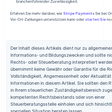
branchenführender Zuverlässigkeit.
Erfahren Sie mehr darüber, wie
Stripe Payments
Sie bei On
Vor-Ort-Zahlungen unterstützen kann oder
starten Sie
noc
Australien
English
Belgien
Nederlands
Français
Deutsch
English
Der Inhalt dieses Artikels dient nur zu allgemeine
Brasilien
Português
English
Informations- und Bildungszwecken und sollte nic
Bulgarien
Rechts- oder Steuerberatung interpretiert werden
English
Dänemark
übernimmt keine Gewähr oder Garantie für die Ric
English
Vollständigkeit, Angemessenheit oder Aktualität
Deutschland
Informationen in diesem Artikel. Sie sollten den R
Deutsch
English
Estland
in Ihrem steuerlichen Zuständigkeitsbereich zug
English
kompetenten Rechtsbeistands oder von einer
Festlandchina
Steuerberatungsstelle einholen und sich hinsichtl
简体中文
English
Finnland
speziellen Situation beraten lassen.