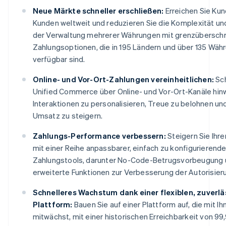
Neue Märkte schneller erschließen:
Erreichen Sie Ku
Kunden weltweit und reduzieren Sie die Komplexität u
der Verwaltung mehrerer Währungen mit grenzübersch
Zahlungsoptionen, die in 195 Ländern und über 135 Wäh
verfügbar sind.
Online- und Vor-Ort-Zahlungen vereinheitlichen:
Sch
Unified Commerce über Online- und Vor-Ort-Kanäle hin
Interaktionen zu personalisieren, Treue zu belohnen und
Umsatz zu steigern.
Zahlungs-Performance verbessern:
Steigern Sie Ihr
mit einer Reihe anpassbarer, einfach zu konfigurierende
Zahlungstools, darunter No-Code-Betrugsvorbeugung
erweiterte Funktionen zur Verbesserung der Autorisie
Schnelleres Wachstum dank einer flexiblen, zuverl
Plattform:
Bauen Sie auf einer Plattform auf, die mit Ih
mitwächst, mit einer historischen Erreichbarkeit von 99