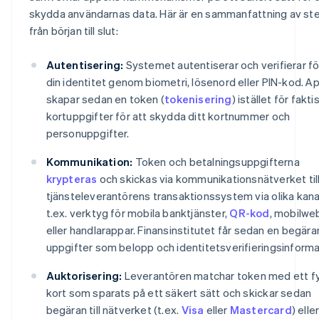
skydda användarnas data. Här är en sammanfattning av st
från början till slut:
Autentisering:
Systemet autentiserar och verifierar fö
din identitet genom biometri, lösenord eller PIN-kod. A
skapar sedan en token (
tokenisering
) istället för fakti
kortuppgifter för att skydda ditt kortnummer och
personuppgifter.
Kommunikation:
Token och betalningsuppgifterna
krypteras
och skickas via kommunikationsnätverket til
tjänsteleverantörens transaktionssystem via olika kana
t.ex. verktyg för mobila banktjänster,
QR-kod
, mobilwe
eller handlarappar. Finansinstitutet får sedan en begär
uppgifter som belopp och identitetsverifieringsinforma
Auktorisering:
Leverantören matchar token med ett fy
kort som sparats på ett säkert sätt och skickar sedan
begäran till nätverket (t.ex.
Visa
eller
Mastercard
) elle