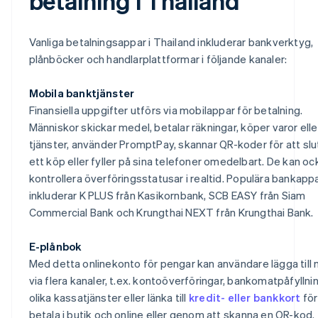
betalning i Thailand
Vanliga betalningsappar i Thailand inkluderar bankverktyg,
plånböcker och handlarplattformar i följande kanaler:
Mobila banktjänster
Finansiella uppgifter utförs via mobilappar för betalning.
Människor skickar medel, betalar räkningar, köper varor elle
tjänster, använder PromptPay, skannar QR-koder för att slu
ett köp eller fyller på sina telefoner omedelbart. De kan oc
kontrollera överföringsstatusar i realtid. Populära bankapp
inkluderar K PLUS från Kasikornbank, SCB EASY från Siam
Commercial Bank och Krungthai NEXT från Krungthai Bank.
E-plånbok
Med detta onlinekonto för pengar kan användare lägga till
via flera kanaler, t.ex. kontoöverföringar, bankomatpåfyllnin
olika kassatjänster eller länka till
kredit- eller bankkort
för
betala i butik och online eller genom att skanna en QR-kod.