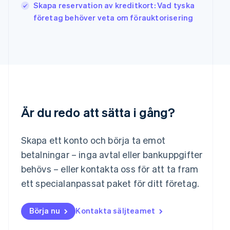
Kroatien
Skapa reservation av kreditkort: Vad tyska
English
Italiano
företag behöver veta om förauktorisering
Lettland
English
Liechtenstein
Deutsch
English
Litauen
English
Luxemburg
Français
Deutsch
English
Är du redo att sätta i gång?
Malaysia
English
简体中文
Malta
Skapa ett konto och börja ta emot
English
Mexiko
betalningar – inga avtal eller bankuppgifter
Español
English
behövs – eller kontakta oss för att ta fram
Nederländerna
ett specialanpassat paket för ditt företag.
Nederlands
English
Norge
English
Börja nu
Kontakta säljteamet
Nya Zeeland
English