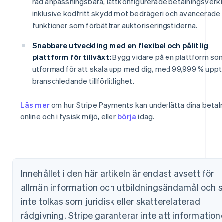
rad anpassningsbara, lättkonfigurerade betalningsverk
inklusive kodfritt skydd mot bedrägeri och avancerade
funktioner som förbättrar auktoriseringstiderna.
Snabbare utveckling med en flexibel och pålitlig
plattform för tillväxt:
Bygg vidare på en plattform so
Australien
utformad för att skala upp med dig, med 99,999 % uppt
English
branschledande tillförlitlighet.
Belgien
Nederlands
Français
Deutsch
English
Läs mer
om hur Stripe Payments kan underlätta dina betal
Brasilien
online och i fysisk miljö, eller
börja
idag.
Português
English
Bulgarien
English
Cypern
English
Danmark
Innehållet i den här artikeln är endast avsett för
English
Estland
allmän information och utbildningsändamål och 
English
inte tolkas som juridisk eller skatterelaterad
Fastlandskina
rådgivning. Stripe garanterar inte att information
简体中文
English