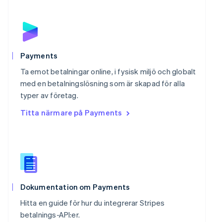
Polen
English
Portugal
Português
English
Rumänien
English
Payments
Schweiz
Ta emot betalningar online, i fysisk miljö och globalt
Deutsch
Français
Italiano
English
Singapore
med en betalningslösning som är skapad för alla
English
简体中文
typer av företag.
Slovakien
Titta närmare på Payments
English
Slovenien
English
Italiano
Spanien
Español
English
Storbritannien
English
Sverige
Dokumentation om Payments
Svenska
English
Hitta en guide för hur du integrerar Stripes
Thailand
betalnings-API:er.
ไทย
English