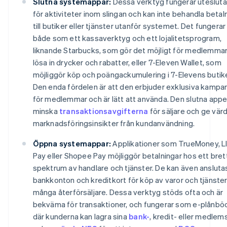
Slutna systemappar:
Dessa verktyg fungerar uteslut
för aktiviteter inom slingan och kan inte behandla betal
till butiker eller tjänster utanför systemet. Det fungerar
både som ett kassaverktyg och ett lojalitetsprogram,
liknande Starbucks, som gör det möjligt för medlemmar
lösa in drycker och rabatter, eller 7-Eleven Wallet, som
möjliggör köp och poängackumulering i 7-Elevens butike
Den enda fördelen är att den erbjuder exklusiva kampan
för medlemmar och är lätt att använda. Den slutna app
minska
transaktionsavgifterna
för säljare och ge värd
marknadsföringsinsikter från kundanvändning.
Öppna systemappar:
Applikationer som TrueMoney, L
Pay eller Shopee Pay möjliggör betalningar hos ett bret
spektrum av handlare och tjänster. De kan även anslutas 
bankkonton och kreditkort för köp av varor och tjänster
många återförsäljare. Dessa verktyg stöds ofta och är
bekväma för transaktioner, och fungerar som e-plånbö
där kunderna kan lagra sina
bank-
, kredit- eller medlem