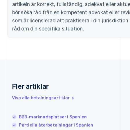
Finland
artikeln är korrekt, fullständig, adekvat eller aktue
English
Svenska
bör söka råd från en kompetent advokat eller revi
Frankrike
som är licensierad att praktisera i din jurisdiktion 
Français
English
Förenade Arabemiraten
råd om din specifika situation.
English
Gibraltar
English
Grekland
English
Hongkong SAR, Kina
English
简体中文
Indien
English
Fler artiklar
Irland
English
Italien
Visa alla betalningsartiklar
Italiano
English
Japan
日本語
English
B2B-marknadsplatser i Spanien
Kanada
Partiella återbetalningar i Spanien
English
Français