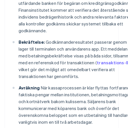
utfärdande banken för begäran om kreditgränsgodkän
Finansinstitutet kommer att verifiera det återstående s
individens bedrägerihistorik och andra relevanta faktor
alla kontroller godkänns skickar systemet tillbaka ett
godkännande.
Bekräftelse:
Godkännanderesultatet passerar genom 
lager till terminalen och användarens app. Ett meddela
med betalningsbekräftelse visas på båda sidor, tillsa
med en referenskod för transaktionen (
transaktions-
vilket gör det möjligt att omedelbart verifiera att
transaktionen har genomförts.
Avräkning
När kassaprocessen är klar flyttas fortfara
faktiska pengar mellan institutionen, betalningsmottag
och kortnätverk bakom kulisserna. Säljarens bank
kommunicerar med köparens bank och överför det
överenskomna beloppet som en utbetalning till handlar
vanligtvis inom en till två arbetsdagar.