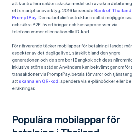
att kontrollera saldon, skicka medel och avräkna debitering
ett smartphoneverktyg. 2016 lanserade
Bank of Thailand
PromptPay
. Denna betalinfrastruktur i realtid möjliggör s
och säkra P2P-överföringar och kassaprocesser via
telefonnummer eller nationella ID-kort.
För närvarande täcker mobilappar för betalning i landet må
aspekter av det dagliga livet, särskilt bland den yngre
generationen och de som bor i Bangkok och dess närområ
inklusive större städer. Användare kan bekvämt genomföra
transaktioner via PromptPay, betala för varor och tjänster
att
skanna en QR-kod
, spendera via e-plånböcker eller be
elräkningar.
Populära mobilappar för