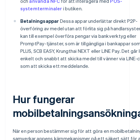
och
använda NFC
för att interagera med
POS-
systemterminaler
i butiken.
Betalningsappar
Dessa appar underlättar direkt P2P-
överföring av medel utan att förlita sig på handlarsyst
kan till exempel överföra pengar via bankverktyg eller
PromptPay-tjänster, som är tillgängliga i bankappar so
PLUS, SCB EASY, Krungthai NEXT eller LINE Pay. Det går l
enkelt och snabbt att skicka medel till vänner via LINE-
som att skicka ett meddelande.
Hur fungerar
mobilbetalningsansökning
När en person bestämmer sig för att göra en mobilbetalnin
samverkar appens kärnmekanismer på ett säkert sätt för a