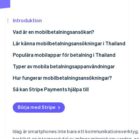
Identitetsverifiering online
Partner
Stripe App Marketplace
Introduktion
Vad är en mobilbetalningsansökan?
Stripe Sessions 2026
Lär känna mobilbetalningsansökningar i Thailand
Se hur Stripe bygger den ekonomiska in
Titta nu
Populära mobilappar för betalning i Thailand
Typer av mobila betalningsappanvändningar
Hur fungerar mobilbetalningsansökningar?
Så kan Stripe Payments hjälpa till
Börja med Stripe
Idag är smartphones inte bara ett kommunikationsverktyg
har blivit en integrerad del av många människors vardag, oc