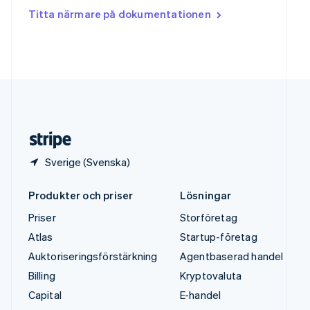
Tjeckien
Titta närmare på dokumentationen
English
Tyskland
Deutsch
English
Ungern
English
USA
English
Español
简体中文
Österrike
Deutsch
English
Sverige (Svenska)
Produkter och priser
Lösningar
Priser
Storföretag
Atlas
Startup-företag
Auktoriseringsförstärkning
Agentbaserad handel
Billing
Kryptovaluta
Capital
E-handel