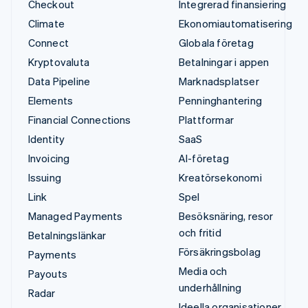
Checkout
Integrerad finansiering
Climate
Ekonomiautomatisering
Connect
Globala företag
Kryptovaluta
Betalningar i appen
Data Pipeline
Marknadsplatser
Elements
Penninghantering
Financial Connections
Plattformar
Identity
SaaS
Invoicing
AI-företag
Issuing
Kreatörsekonomi
Link
Spel
Managed Payments
Besöksnäring, resor
och fritid
Betalningslänkar
Försäkringsbolag
Payments
Media och
Payouts
underhållning
Radar
Ideella organisationer