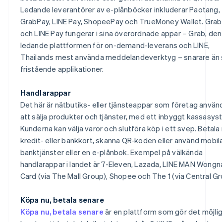
Ledande leverantörer av e-plånböcker inkluderar Paotang,
GrabPay, LINE Pay, ShopeePay och TrueMoney Wallet. Gra
och LINE Pay fungerar i sina överordnade appar – Grab, den
ledande plattformen för on-demand-leverans och LINE,
Thailands mest använda meddelandeverktyg – snarare än
fristående applikationer.
Handlarappar
Det här är nätbutiks- eller tjänsteappar som företag använ
att sälja produkter och tjänster, med ett inbyggt kassasys
Kunderna kan välja varor och slutföra köp i ett svep. Betal
kredit- eller bankkort, skanna QR-koden eller använd mobil
banktjänster eller en e-plånbok. Exempel på välkända
handlarappar i landet är 7-Eleven, Lazada, LINE MAN Wongna
Card (via The Mall Group), Shopee och The 1 (via Central Gr
Köpa nu, betala senare
Köpa nu, betala senare
är en plattform som gör det möjlig