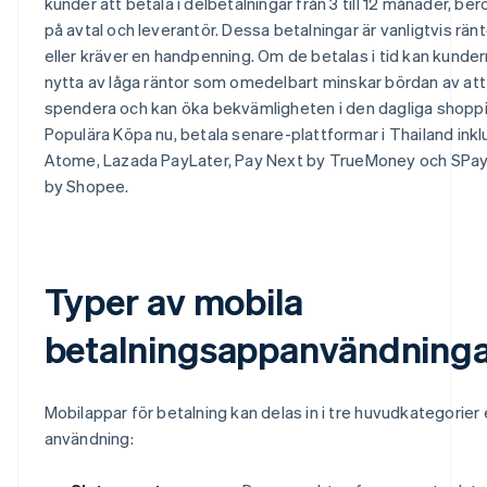
kunder att betala i delbetalningar från 3 till 12 månader, be
på avtal och leverantör. Dessa betalningar är vanligtvis ränt
eller kräver en handpenning. Om de betalas i tid kan kunder
nytta av låga räntor som omedelbart minskar bördan av att
spendera och kan öka bekvämligheten i den dagliga shopp
Populära Köpa nu, betala senare-plattformar i Thailand inkl
Atome, Lazada PayLater, Pay Next by TrueMoney och SPa
by Shopee.
Typer av mobila
betalningsappanvändning
Mobilappar för betalning kan delas in i tre huvudkategorier 
användning: