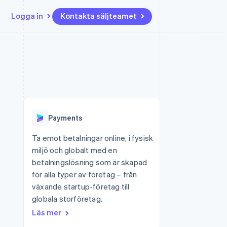
Logga in
Kontakta säljteamet
Resurser
Ecosystem
Kontakt
ch
Mer
er
Appintegrationer
Partner
Kontakta säljteamet
Product roadmap
Kodexempel
Stripe App Marketplace
Bli partner
Se vad som kommer härnäst
Utvecklarblogg
r plattformar
tid
API-status
Radar
Bedrägeribekämpning
Payments
Atlas
Bolagsbildning för startups
Ta emot betalningar online, i fysisk
miljö och globalt med en
Climate
Koldioxidinfångning
betalningslösning som är skapad
för alla typer av företag – från
Identity
Identitetsverifiering online
växande startup-företag till
globala storföretag.
Läs mer