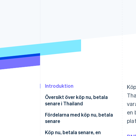
Accelererad kassaprocess
Financial Connections
Länkade finanskontodata
Introduktion
Köp
Tha
Översikt över köp nu, betala
senare i Thailand
var
en 
Påverkar köp nu, betala senare
Fördelarna med köp nu, betala
pla
kreditvärdigheten?
senare
Hur skiljer sig köp nu, betala
Fördelar för kunderna
Köp nu, betala senare, en