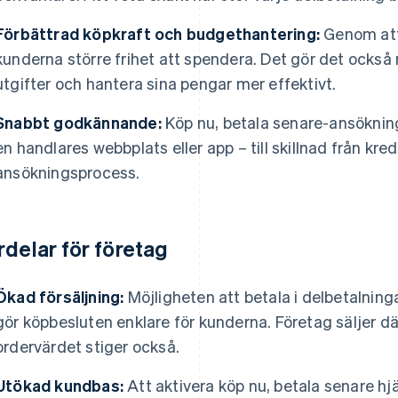
Förbättrad köpkraft och budgethantering:
Genom att 
kunderna större frihet att spendera. Det gör det också 
utgifter och hantera sina pengar mer effektivt.
Snabbt godkännande:
Köp nu, betala senare-ansökning
en handlares webbplats eller app – till skillnad från kr
ansökningsprocess.
rdelar för företag
Ökad försäljning:
Möjligheten att betala i delbetalningar
gör köpbesluten enklare för kunderna. Företag säljer d
ordervärdet stiger också.
Utökad kundbas:
Att aktivera köp nu, betala senare hjäl