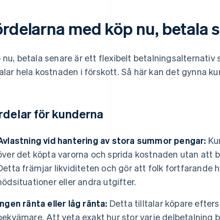
ördelarna med köp nu, betala 
 nu, betala senare är ett flexibelt betalningsalternativ
alar hela kostnaden i förskott. Så här kan det gynna ku
rdelar för kunderna
Avlastning vid hantering av stora summor pengar:
Kun
över det köpta varorna och sprida kostnaden utan att b
Detta främjar likviditeten och gör att folk fortfarande h
nödsituationer eller andra utgifter.
Ingen ränta eller låg ränta:
Detta tilltalar köpare efte
bekvämare. Att veta exakt hur stor varje delbetalning bli