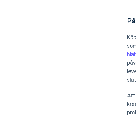
På
Köp
som
Nat
påv
lev
slu
Att
kre
pro