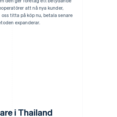
om den ger företag ett betydande
eoperatörer att nå nya kunder,
oss titta på köp nu, betala senare
metoden expanderar.
are i Thailand