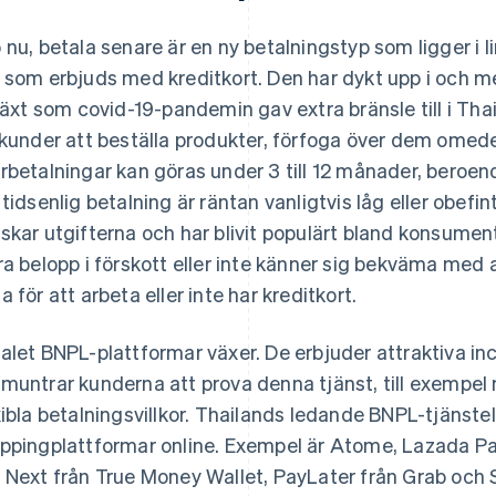
 nu, betala senare är en ny betalningstyp som ligger i 
 som erbjuds med kreditkort. Den har dykt upp i och m
lväxt som covid-19-pandemin gav extra bränsle till i Th
 kunder att beställa produkter, förfoga över dem omed
rbetalningar kan göras under 3 till 12 månader, beroend
 tidsenlig betalning är räntan vanligtvis låg eller obefi
skar utgifterna och har blivit populärt bland konsumen
ra belopp i förskott eller inte känner sig bekväma med a
a för att arbeta eller inte har kreditkort.
alet BNPL-plattformar växer. De erbjuder attraktiva in
muntrar kunderna att prova denna tjänst, till exempel m
xibla betalningsvillkor. Thailands ledande BNPL-tjäns
ppingplattformar online. Exempel är Atome, Lazada P
 Next från True Money Wallet, PayLater från Grab och