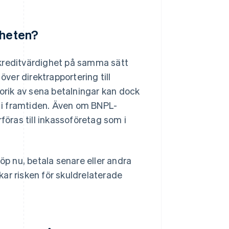
gheten?
 kreditvärdighet på samma sätt
över direktrapportering till
storik av sena betalningar kan dock
r i framtiden. Även om BNPL-
föras till inkassoföretag som i
öp nu, betala senare eller andra
ar risken för skuldrelaterade