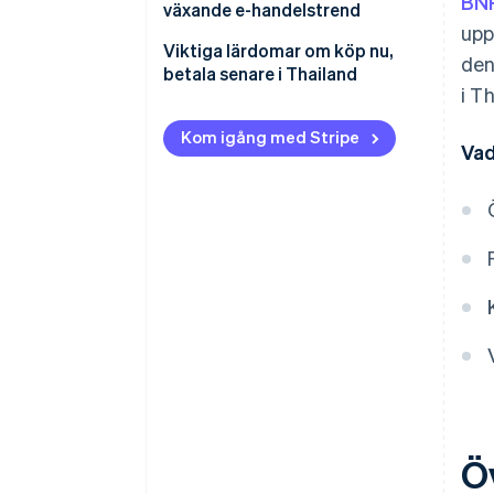
BN
senare från att betala på
växande e-handelstrend
Fördelar för företag
upp
avbetalning med kreditkort?
Öka försäljningen i USA och
Viktiga lärdomar om köp nu,
den
Kanada med hjälp av Affirm
betala senare i Thailand
i T
med Stripe
Kom igång med Stripe
Vad
Öv