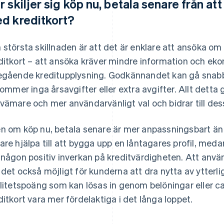
r skiljer sig köp nu, betala senare från at
d kreditkort?
 största skillnaden är att det är enklare att ansöka om
ditkort – att ansöka kräver mindre information och ek
egående kreditupplysning. Godkännandet kan gå snabbt
lkommer inga årsavgifter eller extra avgifter. Allt detta g
vämare och mer användarvänligt val och bidrar till des
n om köp nu, betala senare är mer anpassningsbart än
are hjälpa till att bygga upp en låntagares profil, meda
 någon positiv inverkan på kreditvärdigheten. Att använ
 det också möjligt för kunderna att dra nytta av ytter
alitetspoäng som kan lösas in genom belöningar eller c
ditkort vara mer fördelaktiga i det långa loppet.