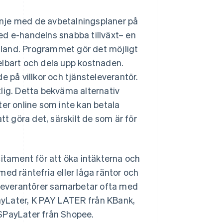
linje med de avbetalningsplaner på
ed e-handelns snabba tillväxt– en
ailand. Programmet gör det möjligt
elbart och dela upp kostnaden.
e på villkor och tjänsteleverantör.
ntlig. Detta bekväma alternativ
ter online som inte kan betala
tt göra det, särskilt de som är för
citament för att öka intäkterna och
ed räntefria eller låga räntor och
televerantörer samarbetar ofta med
ayLater, K PAY LATER från KBank,
 SPayLater från Shopee.