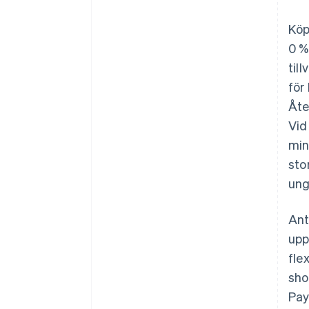
Köp
0 %
til
för
Åte
Vid
min
sto
ung
Ant
upp
fle
sho
Pay