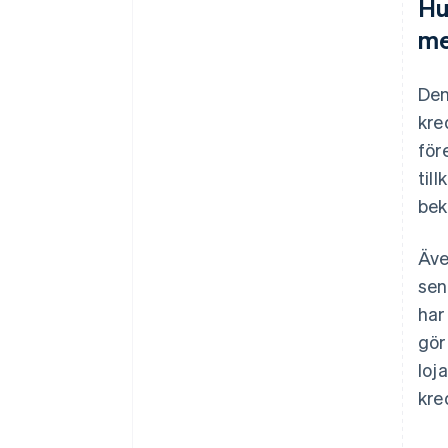
Hu
me
Den
kre
för
til
bek
Äve
sen
har
gör
loj
kre