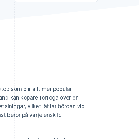
Stripe Sessions 2026
Se hur Stripe bygger den
ekonomiska
infrastrukturen för AI.
Titta nu
od som blir allt mer populär i
land kan köpare förfoga över en
alningar, vilket lättar bördan vid
st beror på varje enskild