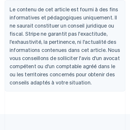
Allemagne
Le contenu de cet article est fourni à des fins
Deutsch
English
Australie
informatives et pédagogiques uniquement. Il
English
ne saurait constituer un conseil juridique ou
Autriche
Deutsch
English
fiscal. Stripe ne garantit pas l'exactitude,
Belgique
l'exhaustivité, la pertinence, ni l'actualité des
Nederlands
Français
Deutsch
English
Brésil
informations contenues dans cet article. Nous
Português
English
vous conseillons de solliciter l'avis d'un avocat
Bulgarie
compétent ou d'un comptable agréé dans le
English
Canada
ou les territoires concernés pour obtenir des
English
Français
conseils adaptés à votre situation.
Chine continentale
简体中文
English
Chypre
English
Croatie
English
Italiano
Danemark
English