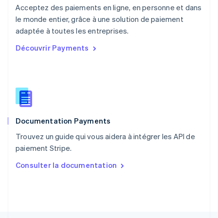
Pays-Bas
Acceptez des paiements en ligne, en personne et dans
Nederlands
English
le monde entier, grâce à une solution de paiement
Pologne
English
adaptée à toutes les entreprises.
Portugal
Découvrir Payments
Português
English
R.A.S. de Hong Kong, Chine
English
简体中文
République tchèque
English
Roumanie
English
Documentation Payments
Royaume-Uni
English
Trouvez un guide qui vous aidera à intégrer les API de
Singapour
paiement Stripe.
English
简体中文
Slovaquie
Consulter la documentation
English
Slovénie
English
Italiano
Suède
Svenska
English