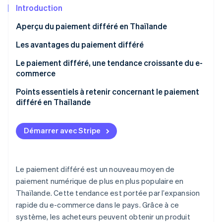
Découvrez les prochaines évolutions
Commerce en ligne
Introduction
Radar
Aperçu du paiement différé en Thaïlande
Prévention de la fraude
Écosystème
Le paiement différé a-t-il un impact sur les cotes de
Les avantages du paiement différé
Atlas
solvabilité ?
Constitution de start-up
Avantages pour les clients
Le paiement différé, une tendance croissante du e-
Partenaires
Climate
Stripe App Marketplace
Quelle est la différence entre le paiement différé et
commerce
Élimination du carbone
Avantages pour les entreprises
le paiement en plusieurs fois avec une carte de
Stimuler les ventes aux États-Unis et au Canada
Points essentiels à retenir concernant le paiement
crédit ?
Identity
grâce à Affirm avec Stripe
différé en Thaïlande
Vérification de l'identité
Démarrer avec Stripe
Stripe Sessions 2026
Le paiement différé est un nouveau moyen de
Découvrez comment Stripe construit l’infrastructure écono
Regarder la vidéo
paiement numérique de plus en plus populaire en
Thaïlande. Cette tendance est portée par l’expansion
rapide du e-commerce dans le pays. Grâce à ce
système, les acheteurs peuvent obtenir un produit