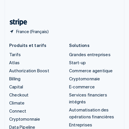
Suisse
Deutsch
Français
Italiano
English
Thaïlande
ไทย
English
France (Français)
Produits et tarifs
Solutions
Tarifs
Grandes entreprises
Atlas
Start-up
Authorization Boost
Commerce agentique
Billing
Cryptomonnaie
Capital
E-commerce
Checkout
Services financiers
intégrés
Climate
Automatisation des
Connect
opérations financières
Cryptomonnaie
Entreprises
Data Pipeline