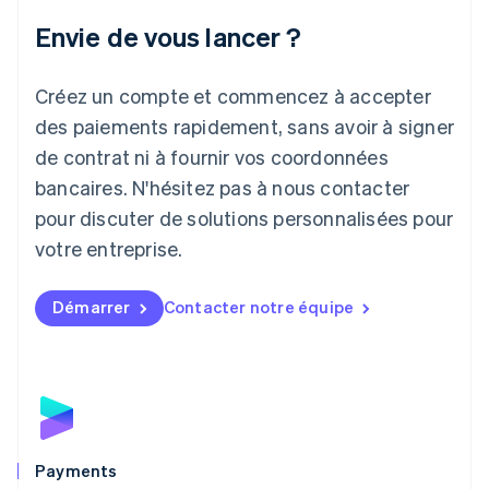
Italie
Italiano
English
Envie de vous lancer ?
Japon
日本語
English
Créez un compte et commencez à accepter
Lettonie
English
des paiements rapidement, sans avoir à signer
Liechtenstein
de contrat ni à fournir vos coordonnées
Deutsch
English
Lituanie
bancaires. N'hésitez pas à nous contacter
English
pour discuter de solutions personnalisées pour
Luxembourg
votre entreprise.
Français
Deutsch
English
Malaisie
English
简体中文
Démarrer
Contacter notre équipe
Malte
English
Mexique
Español
English
Norvège
English
Nouvelle-Zélande
English
Payments