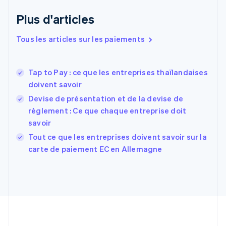
Émirats arabes unis
English
Plus d'articles
Espagne
Español
English
Tous les articles sur les paiements
Estonie
English
États-Unis
Tap to Pay : ce que les entreprises thaïlandaises
English
Español
简体中文
doivent savoir
Finlande
English
Svenska
Devise de présentation et de la devise de
France
règlement : Ce que chaque entreprise doit
Français
English
savoir
Gibraltar
English
Tout ce que les entreprises doivent savoir sur la
Grèce
carte de paiement EC en Allemagne
English
Hongrie
English
Inde
English
Irlande
English