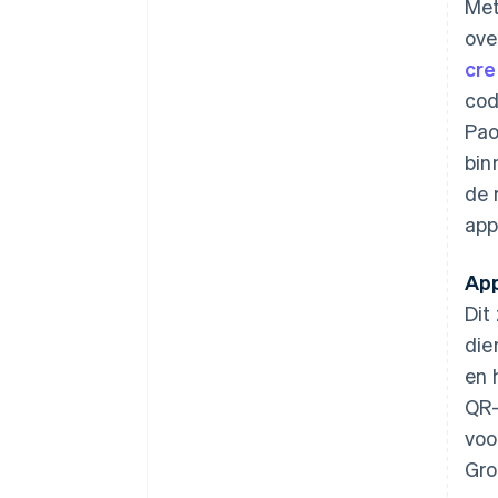
Met
ove
cre
cod
Pao
bin
de 
app
App
Dit
die
en 
QR-
voo
Gro