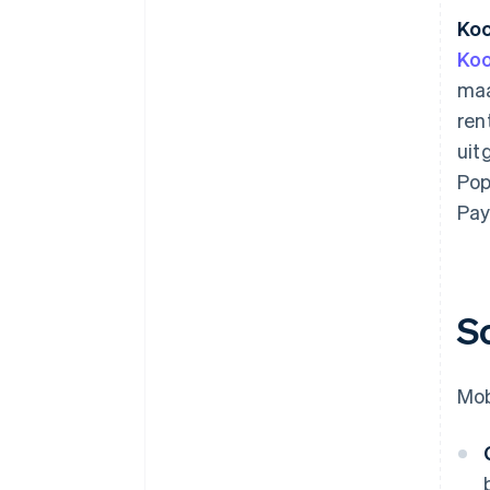
Koo
Koo
maa
ren
uit
Pop
Pay
S
Mob