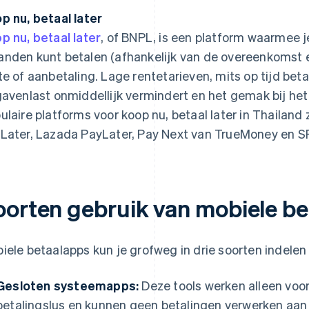
p nu, betaal later
p nu, betaal later
, of BNPL, is een platform waarmee je
nden kunt betalen (afhankelijk van de overeenkomst 
te of aanbetaling. Lage rentetarieven, mits op tijd betaa
gavenlast onmiddellijk vermindert en het gemak bij het
ulaire platforms voor koop nu, betaal later in Thailand
Later, Lazada PayLater, Pay Next van TrueMoney en S
oorten gebruik van mobiele b
iele betaalapps kun je grofweg in drie soorten indelen 
Gesloten systeemapps:
Deze tools werken alleen voor
betalingslus en kunnen geen betalingen verwerken aan 