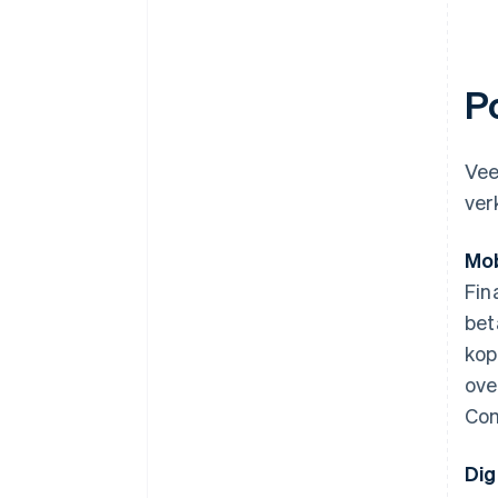
P
Vee
ver
Mob
Fin
bet
kop
ove
Com
Dig