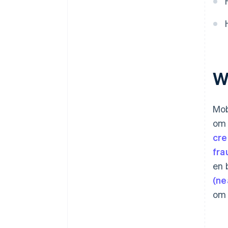
W
Mob
om 
cre
fra
en 
(ne
om 