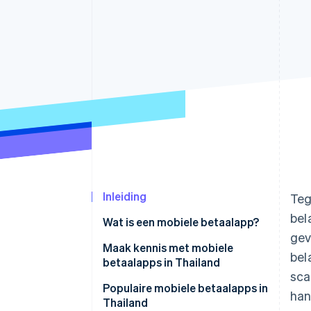
Link
Versneld afrekenen
Financial Connections
Data gekoppelde rekeningen
Inleiding
Teg
bel
Wat is een mobiele betaalapp?
gev
Maak kennis met mobiele
bel
betaalapps in Thailand
sca
Populaire mobiele betaalapps in
han
Thailand