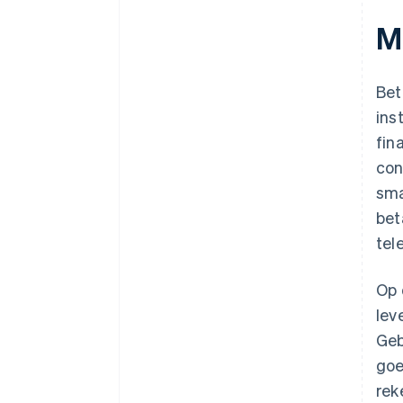
M
Bet
ins
fin
con
sma
bet
tel
Op 
lev
Geb
goe
rek