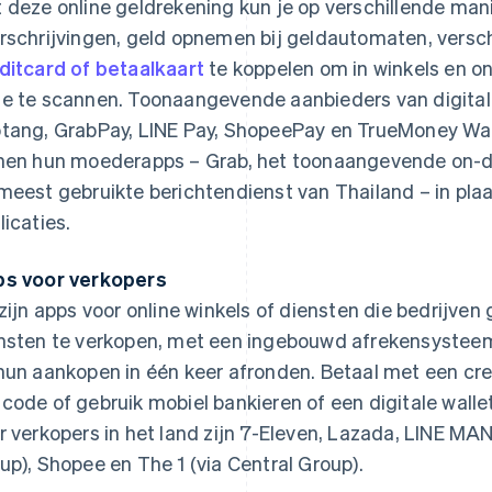
 deze online geldrekening kun je op verschillende man
rschrijvingen, geld opnemen bij geldautomaten, verschi
ditcard of betaalkaart
te koppelen om in winkels en on
e te scannen. Toonaangevende aanbieders van digitale
tang, GrabPay, LINE Pay, ShopeePay en TrueMoney Wal
nen hun moederapps – Grab, het toonaangevende on-d
meest gebruikte berichtendienst van Thailand – in plaa
licaties.
s voor verkopers
 zijn apps voor online winkels of diensten die bedrijve
nsten te verkopen, met een ingebouwd afrekensysteem.
hun aankopen in één keer afronden. Betaal met een cre
code of gebruik mobiel bankieren of een digitale wall
r verkopers in het land zijn 7-Eleven, Lazada, LINE MA
up), Shopee en The 1 (via Central Group).