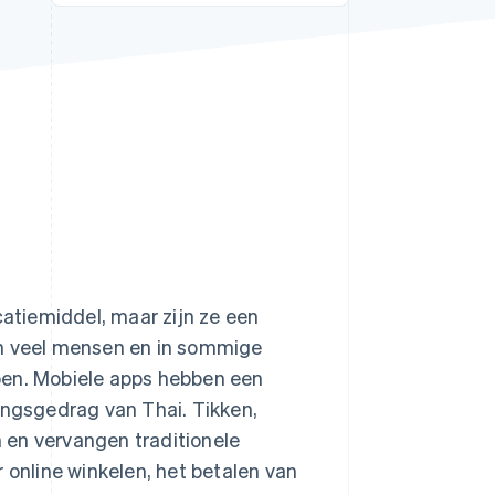
Stripe Sessions 2026
Ontdek hoe Stripe de
economische
infrastructuur voor AI
bouwt.
Nu bekijken
tiemiddel, maar zijn ze een
an veel mensen en in sommige
oen. Mobiele apps hebben een
ingsgedrag van Thai. Tikken,
 en vervangen traditionele
nline winkelen, het betalen van