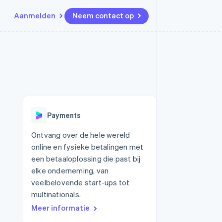
Aanmelden
Neem contact op
Bronnen
Ecosysteem
Contact
marktplaatsen
Meer
App-integraties
Partners
Neem contact op
Product roadmap
Voorbeelden van code
Stripe App Marketplace
Partner worden
Ontdek wat er in het verschiet
or platforms
Developerblog
ligt
r platforms
API-status
financiële
Radar
Payments
Fraudepreventie
tuele kaarten
Atlas
ing
Ontvang over de hele wereld
Oprichting van een start-up
online en fysieke betalingen met
Climate
een betaaloplossing die past bij
CO₂-verwijdering
elke onderneming, van
Identity
veelbelovende start-ups tot
Online identiteitsverificatie
multinationals.
Meer informatie