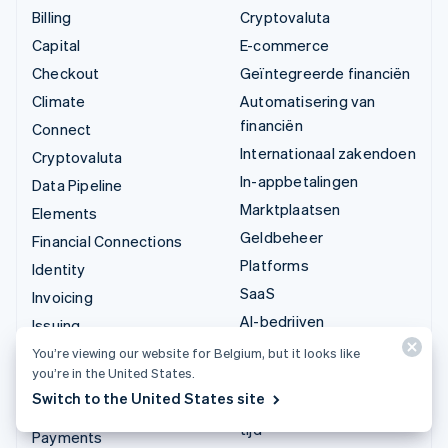
Billing
Cryptovaluta
Capital
E-commerce
Checkout
Geïntegreerde financiën
Climate
Automatisering van
financiën
Connect
Internationaal zakendoen
Cryptovaluta
In-appbetalingen
Data Pipeline
Marktplaatsen
Elements
Geldbeheer
Financial Connections
Platforms
Identity
SaaS
Invoicing
AI-bedrijven
Issuing
Creator economy
Link
You’re viewing our website for Belgium, but it looks like
you’re in the United States.
Gaming
Managed Payments
Switch to the United States site
Horeca, reizen en vrije
Betaallinks
tijd
Payments