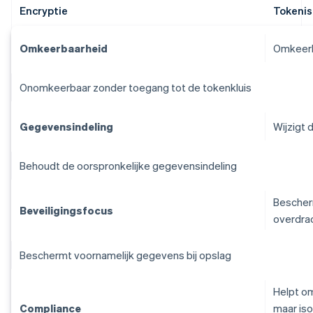
Encryptie
Tokenis
Omkeerbaarheid
Omkeerba
Onomkeerbaar zonder toegang tot de tokenkluis
Gegevensindeling
Wijzigt 
Behoudt de oorspronkelijke gegevensindeling
Bescherm
Beveiligingsfocus
overdra
Beschermt voornamelijk gegevens bij opslag
Helpt o
Compliance
maar iso