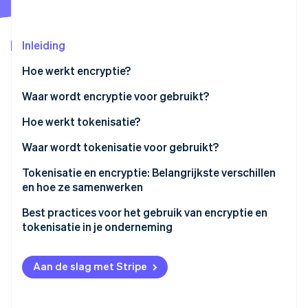
Oprichting van een start-up
Climate
Ecosysteem
Inleiding
CO₂-verwijdering
Partners
Identity
Hoe werkt encryptie?
Stripe App Marketplace
Online identiteitsverificatie
Waar wordt encryptie voor gebruikt?
Hoe werkt tokenisatie?
Waar wordt tokenisatie voor gebruikt?
Stripe Sessions 2026
Tokenisatie en encryptie: Belangrijkste verschillen
Ontdek hoe Stripe de economische infrastructuu
Nu bekijken
en hoe ze samenwerken
Een voorbeeld van het samen gebruiken van
Best practices voor het gebruik van encryptie en
tokenisatie en encryptie
tokenisatie in je onderneming
Encryptie
Aan de slag met Stripe
Tokenisatie
Encryptie en tokenisatie combineren