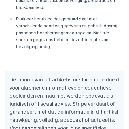
balans te vinden tussen beveiliging, prestaties en
bruikbaarheid.
Evalueer het risico dat gepaard gaat met
verschillende soorten gegevens en gebruik daarbij
passende beschermingsmaatregelen. Niet alle
soorten gegevens hebben dezelfde mate van
beveiliging nodig.
Australië
English
België
Nederlands
Français
Deutsch
English
De inhoud van dit artikel is uitsluitend bedoeld
Brazilië
voor algemene informatieve en educatieve
Português
English
Bulgarije
doeleinden en mag niet worden opgevat als
English
juridisch of fiscaal advies. Stripe verklaart of
Canada
English
Français
garandeert niet dat de informatie in dit artikel
Cyprus
nauwkeurig, volledig, adequaat of actueel is.
English
Denemarken
Voor aanbevelingen voor jouw specifieke