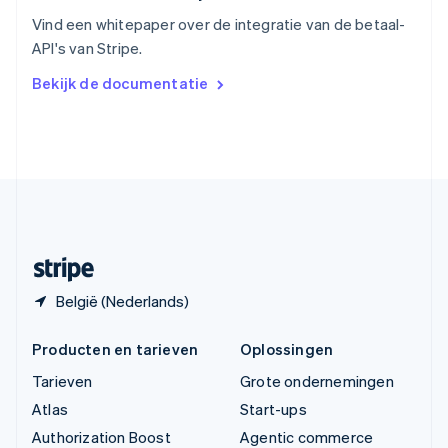
English
Vind een whitepaper over de integratie van de betaal-
Vasteland van China
API's van Stripe.
简体中文
English
Verenigd Koninkrijk
Bekijk de documentatie
English
Verenigde Arabische Emiraten
English
Verenigde Staten
English
Español
简体中文
Zweden
Svenska
English
Zwitserland
Deutsch
Français
Italiano
English
België (Nederlands)
Producten en tarieven
Oplossingen
Tarieven
Grote ondernemingen
Atlas
Start-ups
Authorization Boost
Agentic commerce