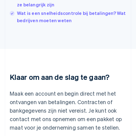
Italiano
English
ze belangrijk zijn
Japan
Wat is een snelheidscontrole bij betalingen? Wat
日本語
English
bedrijven moeten weten
Kroatië
English
Italiano
Letland
English
Liechtenstein
Deutsch
English
Litouwen
English
Luxemburg
Klaar om aan de slag te gaan?
Français
Deutsch
English
Maleisië
English
简体中文
Maak een account en begin direct met het
Malta
ontvangen van betalingen. Contracten of
English
Mexico
bankgegevens zijn niet vereist. Je kunt ook
Español
English
contact met ons opnemen om een pakket op
Nederland
maat voor je onderneming samen te stellen.
Nederlands
English
Nieuw-Zeeland