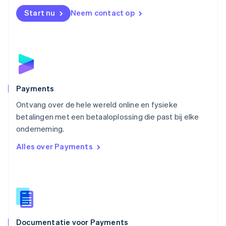
English
Start nu
Neem contact op
Noorwegen
English
Oostenrijk
Deutsch
English
Polen
English
Portugal
Português
English
Payments
Roemenië
Ontvang over de hele wereld online en fysieke
English
betalingen met een betaaloplossing die past bij elke
Singapore
English
简体中文
onderneming.
Slovenië
Alles over Payments
English
Italiano
Slowakije
English
Spanje
Español
English
Thailand
ไทย
English
Documentatie voor Payments
Tsjechië