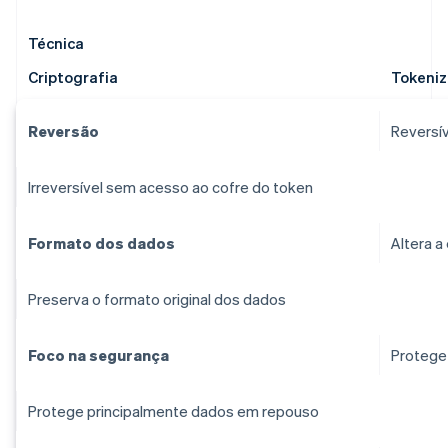
Técnica
Criptografia
Tokeni
Reversão
Reversív
Irreversível sem acesso ao cofre do token
Formato dos dados
Altera a
Preserva o formato original dos dados
Foco na segurança
Protege
Protege principalmente dados em repouso