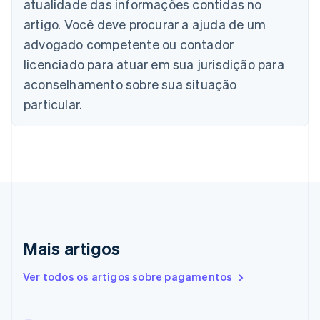
atualidade das informações contidas no
Português
English
Bulgária
artigo. Você deve procurar a ajuda de um
English
advogado competente ou contador
Canadá
English
Français
licenciado para atuar em sua jurisdição para
China continental
aconselhamento sobre sua situação
简体中文
English
Chipre
particular.
English
Croácia
English
Italiano
Dinamarca
English
Emirados Árabes Unidos
English
Eslováquia
English
Mais artigos
Eslovênia
English
Italiano
Ver todos os artigos sobre pagamentos
Espanha
Español
English
Estados Unidos