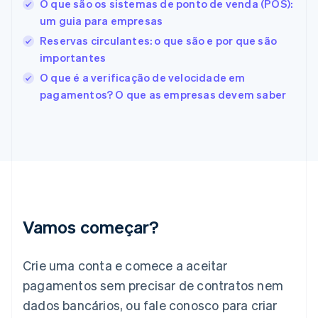
O que são os sistemas de ponto de venda (POS):
English
Español
简体中文
Estônia
um guia para empresas
English
Reservas circulantes: o que são e por que são
Finlândia
importantes
English
Svenska
França
O que é a verificação de velocidade em
Français
English
pagamentos? O que as empresas devem saber
Gibraltar
English
Grécia
English
Hungria
English
Índia
English
Irlanda
Vamos começar?
English
Itália
Crie uma conta e comece a aceitar
Italiano
English
Japão
pagamentos sem precisar de contratos nem
日本語
English
dados bancários, ou fale conosco para criar
Letônia