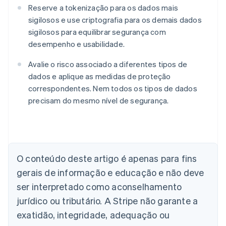
Reserve a tokenização para os dados mais
sigilosos e use criptografia para os demais dados
sigilosos para equilibrar segurança com
desempenho e usabilidade.
Avalie o risco associado a diferentes tipos de
dados e aplique as medidas de proteção
correspondentes. Nem todos os tipos de dados
precisam do mesmo nível de segurança.
Alemanha
Deutsch
English
Austrália
O conteúdo deste artigo é apenas para fins
English
gerais de informação e educação e não deve
Áustria
ser interpretado como aconselhamento
Deutsch
English
Bélgica
jurídico ou tributário. A Stripe não garante a
Nederlands
Français
Deutsch
English
exatidão, integridade, adequação ou
Brasil