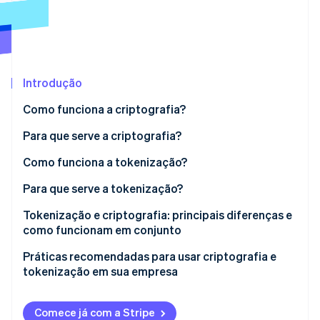
Ecossistema
Stripe Sessions 2026
Parceiros
Stripe App Marketplace
Veja como a Stripe está construindo a infraestrutura econô
Introdução
Assista agora
Como funciona a criptografia?
Para que serve a criptografia?
Como funciona a tokenização?
Para que serve a tokenização?
Tokenização e criptografia: principais diferenças e
como funcionam em conjunto
Um exemplo do uso conjunto de tokenização e
Práticas recomendadas para usar criptografia e
criptografia
tokenização em sua empresa
Criptografia
Comece já com a Stripe