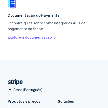
Português
English
RAE de Hong Kong, China
English
简体中文
Documentação do Payments
Reino Unido
English
Encontre guias sobre como integrar as APIs de
República Tcheca
pagamento da Stripe.
English
Romênia
Explore a documentação
English
Singapura
English
简体中文
Suécia
Svenska
English
Suíça
Deutsch
Français
Italiano
English
Tailândia
ไทย
English
Brasil (Português)
Produtos e preços
Soluções