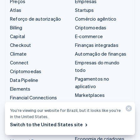
Preços
Empresas
Atlas
Startups
Reforço de autorização
Comércio agêntico
Billing
Criptomoedas
Capital
E-commerce
Checkout
Finanças integradas
Climate
Automação de finanças
Connect
Empresas do mundo
todo
Criptomoedas
Pagamentos no
Data Pipeline
aplicativo
Elements
Marketplaces
Financial Connections
Gestão dos valores
Identity
You’re viewing our website for Brazil, but it looks like you’re
Plataformas
Invoicing
in the United States.
SaaS
Issuing
Switch to the United States site
Empresas de IA
Link
Economia de criadores