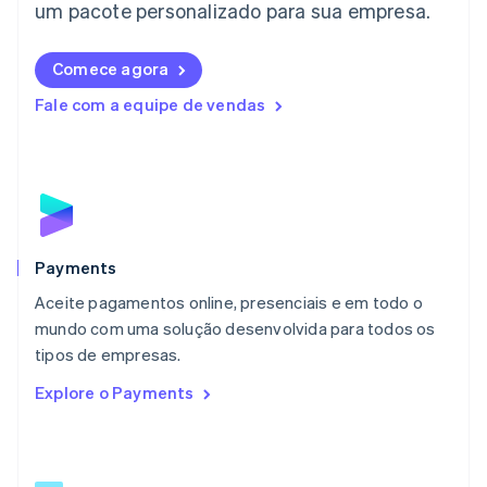
English
um pacote personalizado para sua empresa.
Liechtenstein
Deutsch
English
Comece agora
Lituânia
English
Fale com a equipe de vendas
Luxemburgo
Français
Deutsch
English
Malásia
English
简体中文
Malta
English
México
Español
English
Payments
Noruega
Aceite pagamentos online, presenciais e em todo o
English
mundo com uma solução desenvolvida para todos os
Nova Zelândia
English
tipos de empresas.
Países Baixos
Explore o Payments
Nederlands
English
Polônia
English
Portugal