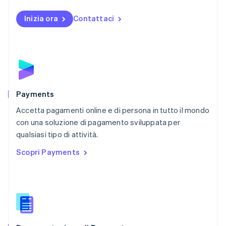
Norvegia
English
Inizia ora
Contattaci
Nuova Zelanda
English
Paesi Bassi
Nederlands
English
Polonia
English
Portogallo
Português
English
Payments
RAS di Hong Kong, Cina
Accetta pagamenti online e di persona in tutto il mondo
English
简体中文
con una soluzione di pagamento sviluppata per
Regno Unito
English
qualsiasi tipo di attività.
Repubblica Ceca
Scopri Payments
English
Romania
English
Singapore
English
简体中文
Slovacchia
English