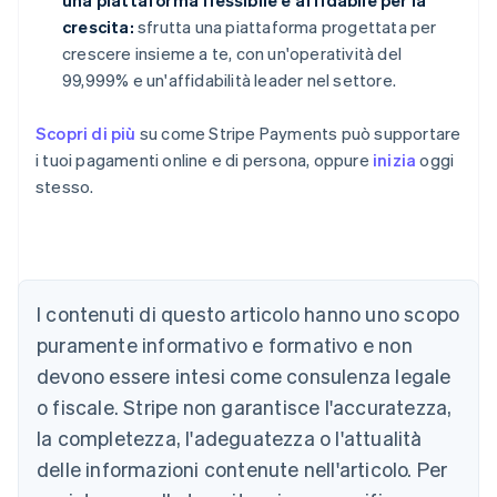
una piattaforma flessibile e affidabile per la
crescita:
sfrutta una piattaforma progettata per
crescere insieme a te, con un'operatività del
99,999% e un'affidabilità leader nel settore.
Scopri di più
su come Stripe Payments può supportare
i tuoi pagamenti online e di persona, oppure
inizia
oggi
stesso.
Australia
English
Austria
Deutsch
English
I contenuti di questo articolo hanno uno scopo
Belgio
puramente informativo e formativo e non
Nederlands
Français
Deutsch
English
Brasile
devono essere intesi come consulenza legale
Português
English
o fiscale. Stripe non garantisce l'accuratezza,
Bulgaria
la completezza, l'adeguatezza o l'attualità
English
Canada
delle informazioni contenute nell'articolo. Per
English
Français