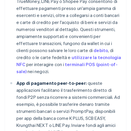
TrueMoney, LINE Pay o Shopee Pay consentono di
effettuare pagamenti presso un'ampia gamma di
esercenti e servizi, oltre a collegarsi a conti bancari
e carte di credito per l'acquisto di beni e servizi da
numerosi venditori al dettaglio. Questi strumenti,
ampiamente supportati e convenienti per
effettuare transazioni, fungono da wallet in cui i
clienti possono salvare le loro carte di
debito
, di
credito o le carte fedeltà e
utilizzare la tecnologia
NFC
per interagire con i
terminali POS (point-of-
sale)
nei negozi.
App di pagamento peer-to-peer:
queste
applicazioni facilitano il trasferimento diretto di
fondi P2P senza ricorrere a sistemi commerciali. Ad
esempio, è possibile trasferire denaro tramite
strumenti bancari o servizi PromptPay, disponibili
per app della banca come K PLUS, SCB EASY,
Krungthai NEXT o LINE Pay. Inviare fondi agli amici