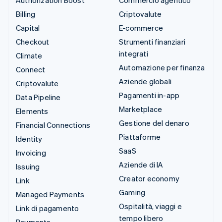
Billing
Criptovalute
Capital
E-commerce
Checkout
Strumenti finanziari
integrati
Climate
Automazione per finanza
Connect
Aziende globali
Criptovalute
Pagamenti in-app
Data Pipeline
Marketplace
Elements
Gestione del denaro
Financial Connections
Piattaforme
Identity
SaaS
Invoicing
Aziende di IA
Issuing
Creator economy
Link
Gaming
Managed Payments
Ospitalità, viaggi e
Link di pagamento
tempo libero
Payments