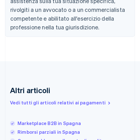
assistenza sulla tua situazione specifica,
Cina continentale
简体中文
English
rivolgiti a un avvocato o a un commercialista
Cipro
competente e abilitato all'esercizio della
English
Croazia
professione nella tua giurisdizione.
English
Italiano
Danimarca
English
Emirati Arabi Uniti
English
Estonia
English
Finlandia
English
Svenska
Altri articoli
Francia
Français
English
Vedi tutti gli articoli relativi ai pagamenti
Germania
Deutsch
English
Giappone
日本語
English
Marketplace B2B in Spagna
Gibilterra
Rimborsi parziali in Spagna
English