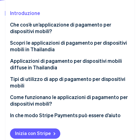
Scopri cosa ti aspetta
Introduzione
Radar
Ecosistema
Prevenzione delle frodi
Che cos’è un’applicazione di pagamento per
Partner
Atlas
dispositivi mobili?
Stripe App Marketplace
Costituzione di start-up
Scopri le applicazioni di pagamento per dispositivi
Climate
mobili in Thailandia
Rimozione del carbonio
Identity
Applicazioni di pagamento per dispositivi mobili
Verifica online dell'identità
diffuse in Thailandia
Tipi di utilizzo di app di pagamento per dispositivi
mobili
Come funzionano le applicazioni di pagamento per
Stripe Sessions 2026
dispositivi mobili?
Scopri come Stripe sta costruendo l'infrastruttura economi
Guarda ora
In che modo Stripe Payments può essere d’aiuto
Inizia con Stripe