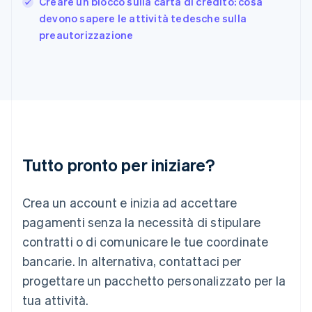
Creare un blocco sulla carta di credito: cosa
Grecia
English
devono sapere le attività tedesche sulla
India
preautorizzazione
English
Irlanda
English
Italia
Italiano
English
Lettonia
English
Liechtenstein
Deutsch
English
Tutto pronto per iniziare?
Lituania
English
Crea un account e inizia ad accettare
Lussemburgo
Français
Deutsch
English
pagamenti senza la necessità di stipulare
Malaysia
contratti o di comunicare le tue coordinate
English
简体中文
Malta
bancarie. In alternativa, contattaci per
English
progettare un pacchetto personalizzato per la
Messico
tua attività.
Español
English