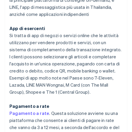
la principale piattaforma di consegne on-demand, e
LINE, l'app di messaggistica più usata in Thailandia,
anziché come applicazioni indipendenti
App di esercenti
Si tratta di app di negozi o servizi online che le attività
utilizzano per vendere prodotti e servizi, con un
sistema di completamento della transazione integrato.
I clienti possono selezionare gli articoli e completare
l'acquisto in un'unica operazione, pagando con carta di
credito o debito, codice QR, mobile banking o wallet.
Esempi di app molto note nel Paese sono 7-Eleven,
Lazada, LINE MAN Wongnai, M Card (con The Mall
Group), Shopee e The 1 (Central Group).
Pagamento a rate
Pagamento a rate
. Questa soluzione avviene su una
piattaforma che consente ai clienti di pagare in rate
che vanno da 3 a 12 mesi, a seconda dell'accordo e del