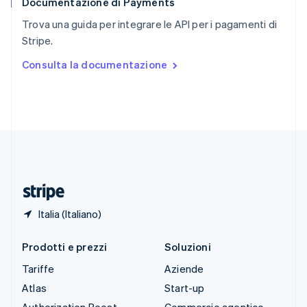
Documentazione di Payments
Slovenia
English
Italiano
Trova una guida per integrare le API per i pagamenti di
Spagna
Stripe.
Español
English
Stati Uniti
Consulta la documentazione
English
Español
简体中文
Svezia
Svenska
English
Svizzera
Deutsch
Français
Italiano
English
Thailandia
ไทย
English
Ungheria
English
Italia (Italiano)
Prodotti e prezzi
Soluzioni
Tariffe
Aziende
Atlas
Start-up
Authorization Boost
Commercio agentico