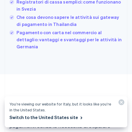
Registratori di cassa semplici: come funzionano
Deutsch
English
in Svezia
Giappone
日本語
English
Che cosa devono sapere le attività sui gateway
Gibilterra
di pagamento in Thailandia
English
Pagamento con carta nel commercio al
Grecia
English
dettaglio: vantaggi e svantaggi per le attività in
India
Germania
English
Irlanda
English
Italia
Italiano
English
Lettonia
English
Liechtenstein
Deutsch
English
Tutto pronto per iniziare?
Lituania
You’re viewing our website for Italy, but it looks like you’re
English
in the United States.
Crea un account e inizia ad accettare
Switch to the United States site
Lussemburgo
Français
Deutsch
English
pagamenti senza la necessità di stipulare
Malaysia