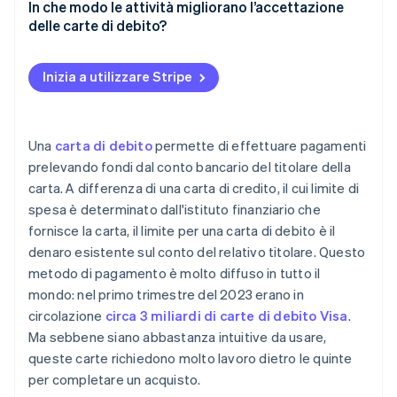
Commissioni d’interscambio
In che modo le attività migliorano l’accettazione
delle carte di debito?
Commissioni di valutazione o del circuito
Semplifica il più possibile la procedura di
Sovrapprezzo applicato dagli elaboratori di
pagamento
Inizia a utilizzare Stripe
pagamento
Mantieni aggiornato il tuo account
Abbonamenti o canoni mensili
Utilizza la prevenzione avanzata delle frodi
Una
carta di debito
permette di effettuare pagamenti
Costi di autorizzazione o conformità
prelevando fondi dal conto bancario del titolare della
Modifica le impostazioni di autorizzazione e
carta. A differenza di una carta di credito, il cui limite di
acquisizione
spesa è determinato dall'istituto finanziario che
Comunica la tua politica di rimborso
fornisce la carta, il limite per una carta di debito è il
denaro esistente sul conto del relativo titolare. Questo
Monitora le tue metriche
metodo di pagamento è molto diffuso in tutto il
mondo: nel primo trimestre del 2023 erano in
circolazione
circa 3 miliardi di carte di debito Visa
.
Ma sebbene siano abbastanza intuitive da usare,
queste carte richiedono molto lavoro dietro le quinte
per completare un acquisto.