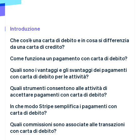
Scopri cosa ti aspetta
Radar
Ecosistema
Prevenzione delle frodi
Introduzione
Partner
Atlas
Stripe App Marketplace
Costituzione di start-up
Che cos’è una carta di debito e in cosa si differenzia
Climate
da una carta di credito?
Rimozione del carbonio
Come funziona un pagamento con carta di debito?
Identity
Verifica online dell'identità
Richiesta di autorizzazione
Quali sono i vantaggi e gli svantaggi dei pagamenti
con carta di debito per le attività?
Routing dei circuiti delle carte
Vantaggi delle carte di debito
Quali strumenti consentono alle attività di
Assegno bancario
accettare pagamenti con carta di debito?
Svantaggi delle carte di debito
Stripe Sessions 2026
Risposta di autorizzazione
Gateway di pagamento online
In che modo Stripe semplifica i pagamenti con
Scopri come Stripe sta costruendo l'infrastruttura economi
carta di debito?
Guarda ora
Compensazione e regolamento
Hardware per l’ambiente POS
Quali commissioni sono associate alle transazioni
Terminali virtuali
con carta di debito?