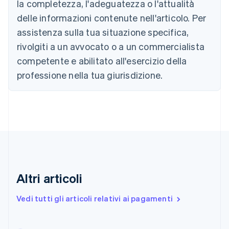
la completezza, l'adeguatezza o l'attualità
Português
English
Bulgaria
delle informazioni contenute nell'articolo. Per
English
assistenza sulla tua situazione specifica,
Canada
rivolgiti a un avvocato o a un commercialista
English
Français
Cina continentale
competente e abilitato all'esercizio della
简体中文
English
professione nella tua giurisdizione.
Cipro
English
Croazia
English
Italiano
Danimarca
English
Emirati Arabi Uniti
English
Estonia
English
Altri articoli
Finlandia
English
Svenska
Vedi tutti gli articoli relativi ai pagamenti
Francia
Français
English
Germania