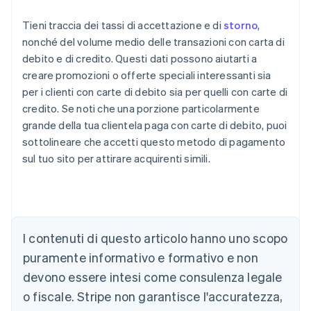
Tieni traccia dei tassi di accettazione e di
storno
,
nonché del volume medio delle transazioni con carta di
debito e di credito. Questi dati possono aiutarti a
creare promozioni o offerte speciali interessanti sia
per i clienti con carte di debito sia per quelli con carte di
credito. Se noti che una porzione particolarmente
grande della tua clientela paga con carte di debito, puoi
sottolineare che accetti questo metodo di pagamento
sul tuo sito per attirare acquirenti simili.
Australia
I contenuti di questo articolo hanno uno scopo
English
Austria
puramente informativo e formativo e non
Deutsch
English
devono essere intesi come consulenza legale
Belgio
Nederlands
Français
Deutsch
English
o fiscale. Stripe non garantisce l'accuratezza,
Brasile