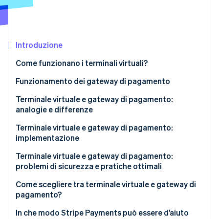
Scopri cosa ti aspetta
Radar
Ecosistema
Prevenzione delle frodi
Introduzione
Partner
Atlas
Stripe App Marketplace
Costituzione di start-up
Come funzionano i terminali virtuali?
Climate
Rimozione del carbonio
Funzionamento dei gateway di pagamento
Identity
Terminale virtuale e gateway di pagamento:
Verifica online dell'identità
analogie e differenze
Somiglianze
Terminale virtuale e gateway di pagamento:
implementazione
Differenze
Implementazione di terminali virtuali
Terminale virtuale e gateway di pagamento:
Stripe Sessions 2026
problemi di sicurezza e pratiche ottimali
Scopri come Stripe sta costruendo l'infrastruttura economi
Implementazione di gateway di pagamento
Guarda ora
Problemi di sicurezza dei terminali virtuali
Come scegliere tra terminale virtuale e gateway di
pagamento?
Pratiche ottimali per i terminali virtuali
Quando ha senso utilizzare un terminale virtuale
In che modo Stripe Payments può essere d’aiuto