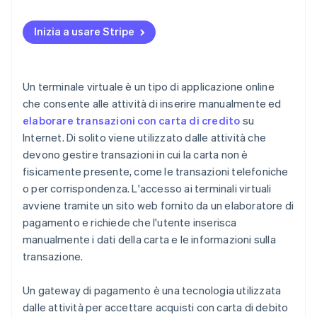
Problemi di sicurezza dei gateway di pagamento
Quando ha senso utilizzare un gateway di
Pratiche ottimali per i gateway di pagamento
pagamento
Inizia a usare Stripe
Quando usarli entrambi
Un terminale virtuale è un tipo di applicazione online
che consente alle attività di inserire manualmente ed
elaborare transazioni con carta di credito
su
Internet. Di solito viene utilizzato dalle attività che
devono gestire transazioni in cui la carta non è
fisicamente presente, come le transazioni telefoniche
o per corrispondenza. L'accesso ai terminali virtuali
avviene tramite un sito web fornito da un elaboratore di
pagamento e richiede che l'utente inserisca
manualmente i dati della carta e le informazioni sulla
transazione.
Un gateway di pagamento è una tecnologia utilizzata
dalle attività per accettare acquisti con carta di debito