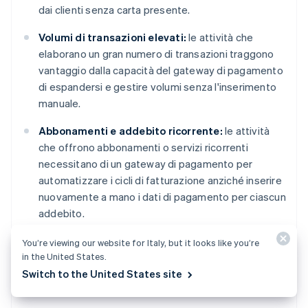
dai clienti senza carta presente.
Volumi di transazioni elevati:
le attività che
elaborano un gran numero di transazioni traggono
vantaggio dalla capacità del gateway di pagamento
di espandersi e gestire volumi senza l'inserimento
manuale.
Abbonamenti e addebito ricorrente:
le attività
che offrono abbonamenti o servizi ricorrenti
necessitano di un gateway di pagamento per
automatizzare i cicli di fatturazione anziché inserire
nuovamente a mano i dati di pagamento per ciascun
addebito.
Vendite multivaluta o internazionali:
le attività
You’re viewing our website for Italy, but it looks like you’re
in the United States.
che vendono a clienti in Paesi diversi solitamente
Switch to the United States site
necessitano di un gateway di pagamento che
supporti più valute e metodi di pagamento.