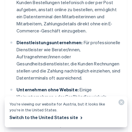
Kunden Bestellungen telefonisch oder per Post
aufgeben, anstatt online zu bestellen, ermöglicht
ein Datenterminal den Mitarbeiterinnen und
Mitarbeitern, Zahlungsdetails direkt ohne ein E-
Commerce-Geschäft einzugeben.
Dienstleistungsunternehmen:
Für professionelle
Dienstleister wie Berater/innen,
Auftragnehmer/innen oder
Gesundheitsdienstleister, die Kunden Rechnungen
stellen und die Zahlung nachträglich einziehen, sind
Datenterminals oft ausreichend.
Unternehmen ohne Website:
Einige
Kleinunternehmen oder Großhändler wickeln
Zahlungen aus der Ferne ab, haben aber keinen
You’re viewing our website for Austria, but it looks like
you’re in the United States.
Online-Vertriebskanal (oder benötigen keinen). Ein
Switch to the United States site
Datenterminal bietet eine Möglichkeit, Karten ohne
eine Website zu akzeptieren.