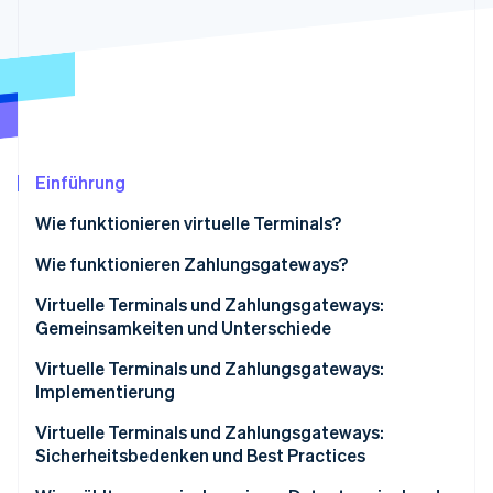
Betrugsprävention
Ecosystem
Atlas
Start-up-Gründung
Partner
Stripe App-Marktplatz
Climate
CO₂-Entnahme
Identity
Online-Identitätsprüfung
Einführung
Wie funktionieren virtuelle Terminals?
Wie funktionieren Zahlungsgateways?
Stripe-Sessions 2026
Virtuelle Terminals und Zahlungsgateways:
Erfahren Sie, wie Stripe Lösungen für die Wirts
Gemeinsamkeiten und Unterschiede
Jetzt ansehen
Gemeinsamkeiten
Virtuelle Terminals und Zahlungsgateways:
Implementierung
Unterschiede
Virtuelle Terminals implementieren
Virtuelle Terminals und Zahlungsgateways:
Sicherheitsbedenken und Best Practices
Zahlungsgateways implementieren