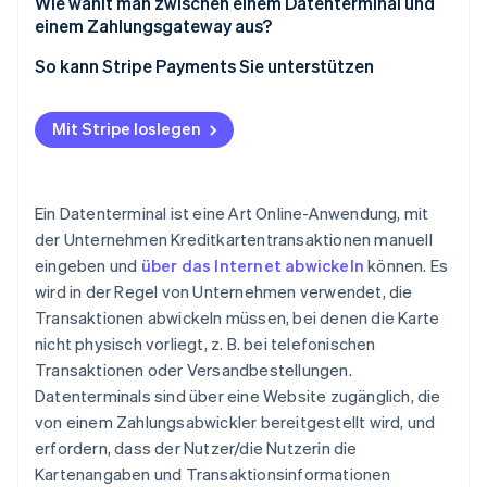
Sicherheitsbedenken bei virtuellen Terminals
Wie wählt man zwischen einem Datenterminal und
einem Zahlungsgateway aus?
Best Practices für virtuelle Terminals
Wann ein Datenterminal sinnvoll ist
So kann Stripe Payments Sie unterstützen
Sicherheitsbedenken bei Zahlungsgateways
Wann ein Zahlungsgateway sinnvoll ist
Best Practices für Zahlungsgateways
Mit Stripe loslegen
Wann beide verwendet werden sollten
Ein Datenterminal ist eine Art Online-Anwendung, mit
der Unternehmen Kreditkartentransaktionen manuell
eingeben und
über das Internet abwickeln
können. Es
wird in der Regel von Unternehmen verwendet, die
Transaktionen abwickeln müssen, bei denen die Karte
nicht physisch vorliegt, z. B. bei telefonischen
Transaktionen oder Versandbestellungen.
Datenterminals sind über eine Website zugänglich, die
von einem Zahlungsabwickler bereitgestellt wird, und
erfordern, dass der Nutzer/die Nutzerin die
Kartenangaben und Transaktionsinformationen