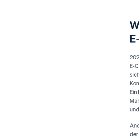
W
E
202
E‑C
sic
Kon
Ein
Maß
und
And
der