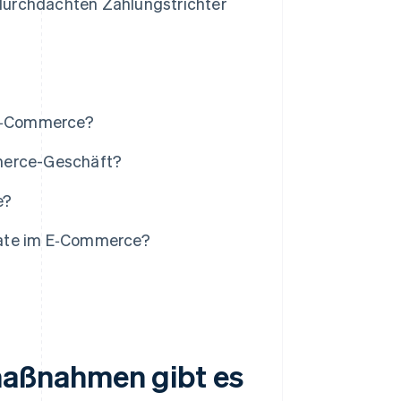
 durchdachten Zahlungstrichter
 E‑Commerce?
mmerce-Geschäft?
e?
rate im E‑Commerce?
aßnahmen gibt es