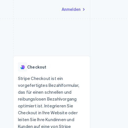
Anmelden
Ressourcen
Ecosystem
Kontakt
nd Marktplätze
Mehr
App-Integrationen
Partner
Sales-Team kontaktieren
Product roadmap
Code-Beispiele
Stripe App-Marktplatz
Partner werden
Ausblick
 Plattformen
Entwickler-Blog
 platforms
eit
API-Status
Radar
Betrugsprävention
eistungen
Checkout
Atlas
onen
virtuelle Karten
Start-up-Gründung
Stripe Checkout ist ein
vorgefertigtes Bezahlformular,
Climate
CO₂-Entnahme
das für einen schnellen und
reibungslosen Bezahlvorgang
Identity
Online-Identitätsprüfung
optimiert ist. Integrieren Sie
Checkout in Ihre Website oder
leiten Sie Ihre Kundinnen und
Kunden auf eine von Stripe