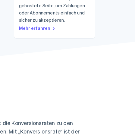
gehostete Seite, um Zahlungen
oder Abonnements einfach und
sicher zu akzeptieren.
Stripe-Sessions 2026
Erfahren Sie, wie Stripe
Mehr erfahren
Lösungen für die
Wirtschaftsinfrastruktur
für KI aufbaut.
Jetzt ansehen
die Konversionsraten zu den
en. Mit „Konversionsrate“ ist der