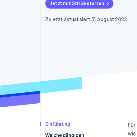
Optimierung der
Datensynchronisier
Jetzt mit Stripe starten
Autorisierungsraten
Link
Beschleunigter Bezahlvorgang
Zuletzt aktualisiert: 7. August 2023
Financial Connections
Verbundene Finanzdaten
Einführung
Für
wic
Welche gängigen