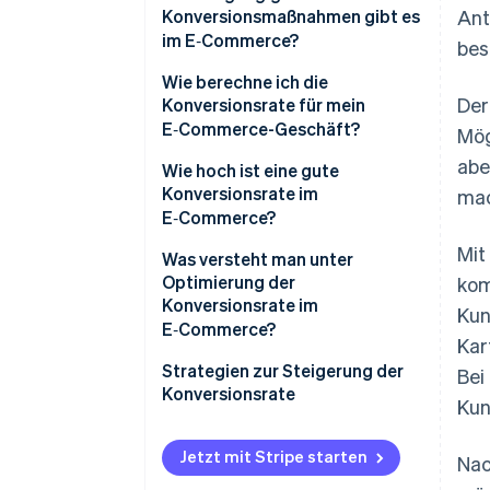
Konversionsmaßnahmen gibt es
Ant
im E‑Commerce?
bes
Wie berechne ich die
Der
Konversionsrate für mein
E‑Commerce-Geschäft?
Mög
abe
Wie hoch ist eine gute
Konversionsrate im
mac
E‑Commerce?
Mit
Was versteht man unter
Optimierung der
kom
Konversionsrate im
Kun
E‑Commerce?
Kar
Strategien zur Steigerung der
Bei
Konversionsrate
Kun
Optimierung von
Zahlungsinfrastruktur und -
Jetzt mit Stripe starten
Nac
schnittstelle