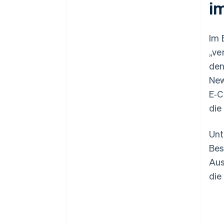
i
Im 
„ve
den
New
E‑C
die
Unt
Bes
Aus
die