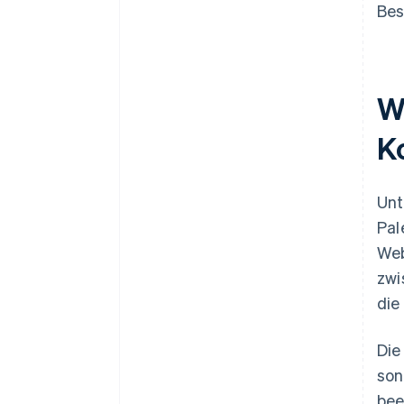
Bes
W
K
Unt
Pal
Web
zwi
die
Die
son
bee