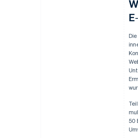
W
E
Die
inn
Kon
Web
Unt
Erm
wur
Tei
mul
50 
Umw