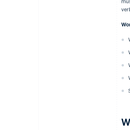
müs
Reibungslose Bezahlvorgänge
ver
Betrug bekämpfen und
Wor
fehlerhafte Ablehnungen
verhindern
Diverse Zahlungsmethoden
anbieten
W