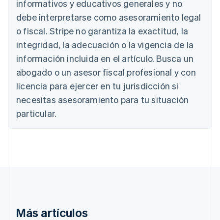
Australia
informativos y educativos generales y no
English
debe interpretarse como asesoramiento legal
Austria
o fiscal. Stripe no garantiza la exactitud, la
Deutsch
English
Bélgica
integridad, la adecuación o la vigencia de la
Nederlands
Français
Deutsch
English
información incluida en el artículo. Busca un
Brasil
abogado o un asesor fiscal profesional y con
Português
English
Bulgaria
licencia para ejercer en tu jurisdicción si
English
necesitas asesoramiento para tu situación
Canadá
English
Français
particular.
China continental
简体中文
English
Chipre
English
Croacia
English
Italiano
Dinamarca
English
Emiratos Árabes Unidos
English
Más artículos