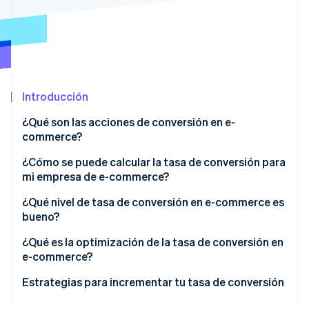
Sector público
Radar
Comercio minorista
Prevención de fraude
Atlas
Constitución de una startup
Ecosystem
Climate
Introducción
Eliminación de dióxido de carbono
Socios
Stripe App Marketplace
Identity
¿Qué son las acciones de conversión en e-
Verificación de identidad en línea
commerce?
¿Cómo se puede calcular la tasa de conversión para
mi empresa de e-commerce?
¿Qué nivel de tasa de conversión en e-commerce es
Stripe Sessions 2026
bueno?
Descubre cómo Stripe está construyendo la infraestructu
para la IA.
¿Qué es la optimización de la tasa de conversión en
Ver ahora
e-commerce?
Estrategias para incrementar tu tasa de conversión
Crear una interfaz y una infraestructura de pagos