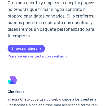
Crea una cuenta y empieza a aceptar pagos:
English
no tendrás que firmar ningún contrato ni
Italia
proporcionar datos bancarios. Si lo prefieres,
Italiano
English
Japón
puedes ponerte en contacto con nosotros y
日本語
English
diseñaremos un paquete personalizado para
Letonia
English
tu empresa.
Liechtenstein
Deutsch
English
Empezar ahora
Lituania
English
Ponerse en contacto con ventas
Luxemburgo
Français
Deutsch
English
Malasia
English
简体中文
Malta
English
México
Español
English
Checkout
Noruega
Integra Checkout a tu sitio web o dirige a los clientes a
English
una página alojada en Stripe para aceptar de forma fácil
Nueva Zelanda