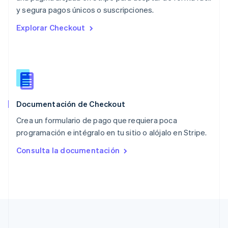
English
y segura pagos únicos o suscripciones.
Países Bajos
Explorar Checkout
Nederlands
English
Polonia
English
Portugal
Português
English
RAE de Hong Kong, China
English
简体中文
Documentación de Checkout
Reino Unido
English
Crea un formulario de pago que requiera poca
República Checa
programación e intégralo en tu sitio o alójalo en Stripe.
English
Rumanía
Consulta la documentación
English
Singapur
English
简体中文
Suecia
Svenska
English
Suiza
Deutsch
Français
Italiano
English
Tailandia