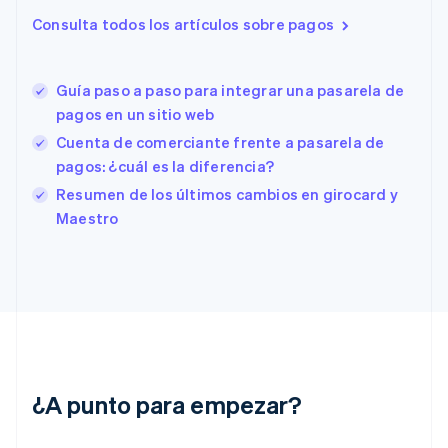
Eslovaquia
Consulta todos los artículos sobre pagos
English
Eslovenia
English
Italiano
España
Guía paso a paso para integrar una pasarela de
Español
English
pagos en un sitio web
Estados Unidos
Cuenta de comerciante frente a pasarela de
English
Español
简体中文
Estonia
pagos: ¿cuál es la diferencia?
English
Resumen de los últimos cambios en girocard y
Finlandia
Maestro
English
Svenska
Francia
Français
English
Gibraltar
English
Grecia
English
Hungría
English
¿A punto para empezar?
India
English
Irlanda