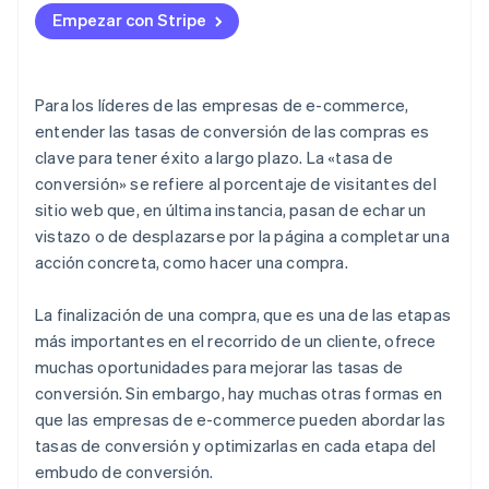
extraordinarias
Empezar con Stripe
Reducir las fricciones en el proceso de compra
Afrontar el fraude y prevenir pagos rechazados
Para los líderes de las empresas de e-commerce,
falsos
entender las tasas de conversión de las compras es
clave para tener éxito a largo plazo. La «tasa de
Ofrecer varios métodos de pago
conversión» se refiere al porcentaje de visitantes del
sitio web que, en última instancia, pasan de echar un
vistazo o de desplazarse por la página a completar una
acción concreta, como hacer una compra.
La finalización de una compra, que es una de las etapas
más importantes en el recorrido de un cliente, ofrece
muchas oportunidades para mejorar las tasas de
conversión. Sin embargo, hay muchas otras formas en
que las empresas de e-commerce pueden abordar las
tasas de conversión y optimizarlas en cada etapa del
embudo de conversión.