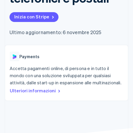
utente
Automazione
Gestione del denaro
Gestire gli
flessibile
Metodi di
della contabilità
Roadmap del prodotto
Piattaforme
abbonamenti
pagamento
Stripe Sigma
Conferenza annuale
SaaS
Offrire addebiti in base
Inizia con Stripe
Accesso a
Report
Sessions
all'utilizzo
oltre 125
personalizzati
Lavora con noi
Emettere carte
Terminal
Data Pipeline
Sala stampa
garantite da stablecoin
Ultimo aggiornamento: 6 novembre 2025
Pagamenti di
Sincronizzazione
Stripe Press
Per settore
persona
dei dati
Esegui il provisioning e
Authorization
gestisci i servizi con gli
Boost
Aziende di IA
agenti
Accettazione
Payments
Creator economy
Recapiti
ottimizzata
Gaming
Link
Ospitalità, viaggi e
Accetta pagamenti online, di persona e in tutto il
Contattaci
Pagamento
tempo libero
Diventa nostro partner
mondo con una soluzione sviluppata per qualsiasi
Risorse
Assicurazione
accelerato
attività, dalle start-up in espansione alle multinazionali.
Media e
Financial
intrattenimento
Integrazioni app
Connections
Ulteriori informazioni
Organizzazioni non
Esempi di codice
Conti finanziari
profit
Blog per sviluppatori
collegati
Servizi professionali
Stato dell'API
Pubblica
amministrazione
Commercio al dettaglio
Altro
Product roadmap