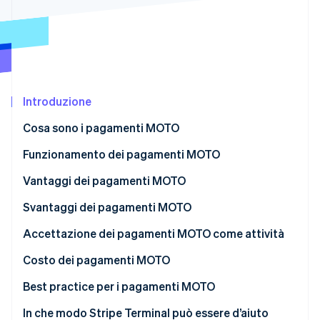
Scopri cosa ti aspetta
Radar
Ecosistema
Prevenzione delle frodi
Partner
Atlas
Stripe App Marketplace
Costituzione di start-up
Introduzione
Climate
Rimozione del carbonio
Cosa sono i pagamenti MOTO
Identity
Verifica online dell'identità
Funzionamento dei pagamenti MOTO
Vantaggi dei pagamenti MOTO
Svantaggi dei pagamenti MOTO
Stripe Sessions 2026
Maggiore possibilità di frodi
Accettazione dei pagamenti MOTO come attività
Scopri come Stripe sta costruendo l'infrastruttura economi
Guarda ora
Storni e contestazioni
Costo dei pagamenti MOTO
Timori per la sicurezza dei dati
Best practice per i pagamenti MOTO
Commissioni di elaborazione più elevate
In che modo Stripe Terminal può essere d’aiuto