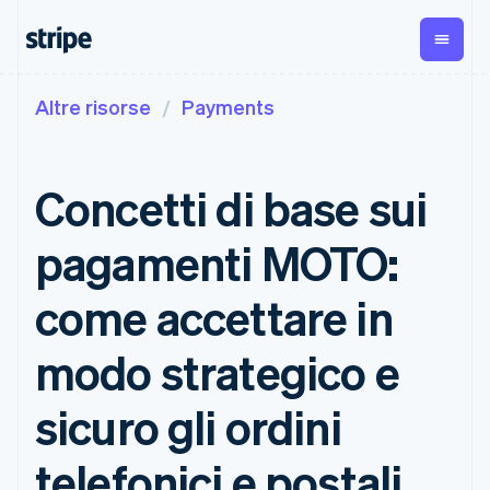
Altre risorse
Payments
Per fase
Documentazione
Fonti di apprendimento
Pagamenti
Ricavi
Gestione del
denaro
Aziende
Documentazione di
Blog
Payments
Billing
Start-up
Stripe
Storie dei clienti
Concetti di base sui
Pagamenti
Ricavi ricorrenti
Global
Documentazione di
Guide
online
Metronome
Payouts
riferimento dell'API
Addebito a
Managed
Bonifici a
Librerie e SDK
pagamenti MOTO:
Payments
consumo
Stripe Apps
terze parti
Per casistica
Soluzione
Subscriptions
Crypto
Assistenza
merchant of
Gestire gli
Wallet,
come accettare in
Commercio agentico
record
Payment links
abbonamenti
emissione di
Criptovalute
Ottieni assistenza
Invoicing
stablecoin e
Servizi on-
Guide
E-commerce
Piani di assistenza
Pagamenti
modo strategico e
Una tantum o
ramp per
infrastruttura
Strumenti finanziari
gestiti
senza codice
ricorrente
criptovalute
delle carte
integrati
Accettare pagamenti
Servizi professionali
Checkout
Tax
Acquisti di
sicuro gli ordini
Automazione per
online
Interfacce di
Automazioni per
criptovaluta
finanza
Implementare un
pagamento
imposte e IVA
incorporabili
Aziende globali
checkout predefinito
preconfigurate
Elements
Revenue
telefonici e postali
Pagamenti in-app
Creare una piattaforma
Interfaccia
Recognition
Azienda
Marketplace
o un marketplace