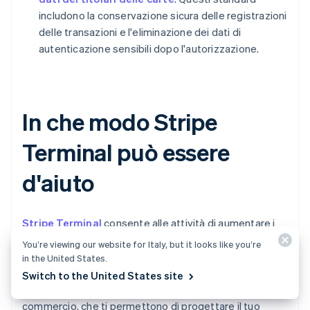
includono la conservazione sicura delle registrazioni
delle transazioni e l'eliminazione dei dati di
autenticazione sensibili dopo l'autorizzazione.
In che modo Stripe
Terminal può essere
d'aiuto
Stripe Terminal
consente alle attività di aumentare i
ricavi con i pagamenti unificati sui canali online e di
You’re viewing our website for Italy, but it looks like you’re
persona. Supporta nuove modalità di pagamento, una
in the United States.
logistica hardware semplice, una copertura globale e
Switch to the United States site
centinaia di soluzioni POS e integrazioni per il
commercio, che ti permettono di progettare il tuo