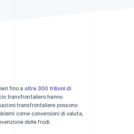
Stripe Sessions 2026
Scopri come Stripe sta
costruendo
l'infrastruttura
economica per l'IA.
Guarda ora
eri fino a
oltre 300 trilioni di
cio transfrontaliero hanno
sazioni transfrontaliere possono
roblemi come conversioni di valuta,
venzione delle frodi.