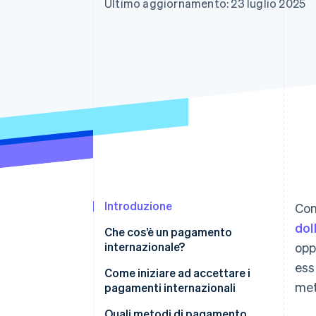
Ultimo aggiornamento: 23 luglio 2025
Link
Pagamento accelerato
Financial Connections
Conti finanziari collegati
Introduzione
Con
doll
Che cos’è un pagamento
internazionale?
opp
ess
Come iniziare ad accettare i
met
pagamenti internazionali
Ricerca i tuoi mercati di
Quali metodi di pagamento