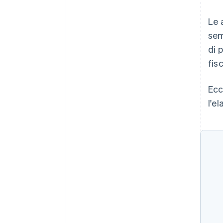
Le 
sem
di 
fis
Ecc
l'e