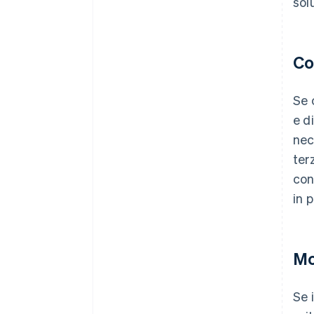
sol
Co
Se 
e d
nec
ter
con
in p
Mo
Se 