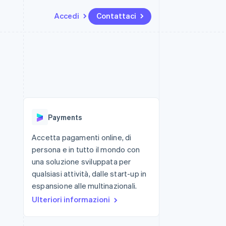
Accedi
Contattaci
Risorse
Ecosistema
Recapiti
me e marketplace
Altro
Integrazioni app
Partner
Contattaci
Product roadmap
ns
Esempi di codice
Stripe App Marketplace
Diventa nostro partner
Scopri cosa ti aspetta
 piattaforme
Blog per sviluppatori
 platforms
ibero
Stato dell'API
Radar
ari integrati
Prevenzione delle frodi
Payments
 fisiche
Atlas
Costituzione di start-up
Accetta pagamenti online, di
persona e in tutto il mondo con
Climate
Rimozione del carbonio
una soluzione sviluppata per
qualsiasi attività, dalle start-up in
Identity
Verifica online dell'identità
espansione alle multinazionali.
Ulteriori informazioni