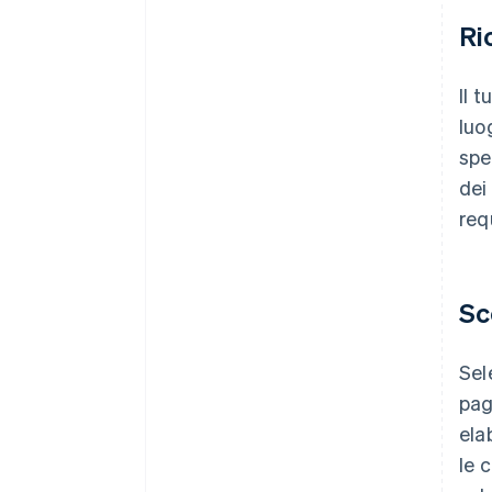
Ri
Il 
luo
spe
dei
requ
Sc
Sel
pag
ela
le 