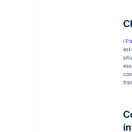
C
I
Pa
est
sit
ess
coi
tra
C
in