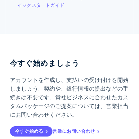
Español
English
イックスタートガイド
スロバキア
English
スロベニア
English
Italiano
タイ
ไทย
English
チェコ共和国
English
デンマーク
今すぐ始めましょう
English
ドイツ
Deutsch
English
アカウントを作成し、支払いの受け付けを開始
ニュージーランド
しましょう。契約や、銀行情報の提出などの手
English
ノルウェー
続きは不要です。貴社ビジネスに合わせたカス
English
タムパッケージのご提案については、営業担当
ハンガリー
にお問い合わせください。
English
フィンランド
English
Svenska
今すぐ始める
営業にお問い合わせ
ブラジル