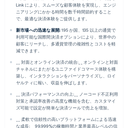
Link により、スムーズな顧客体験を実現し、エンジ
ニアリングにかかる時間を数千時間節約すること
で、最適な決済体験をご提供します。
新市場への迅速な展開:
195 か国、135 以上の通貨で
利用可能な国際間決済オプションにより、世界中の
顧客にリーチし、多通貨管理の複雑性とコストを軽
減できます。
__ 対面とオンライン決済の統合:__ オンラインと対面
チャネルにまたがるユニファイドコマース体験を構
築し、インタラクションをパーソナライズし、ロイ
ヤルティに報い、収益を伸ばします。
__ 決済パフォーマンスの向上:__ ノーコード不正利用
対策と承認率改善の高度な機能を含む、カスタマイ
ズ可能で設定が簡単な決済ツールで売上を増加。
__ 柔軟で信頼性の高いプラットフォームによる迅速
な成長:__ 99.999%の稼働時間と業界最高レベルの信