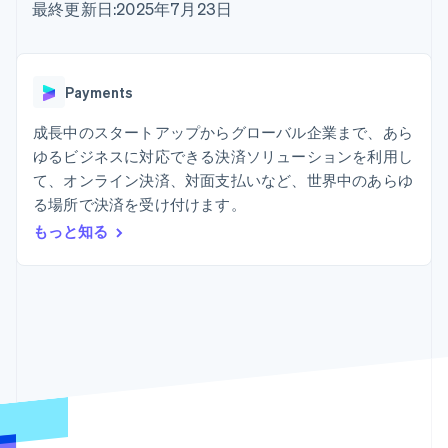
Recognition
ポーネント
最終更新日:2025年7月23日
SaaS
従量課金請求を提供
決済手段
製品ロードマップ
ステーブルコイン担保型
会計管理の
125 以上の決
Sessions 年次カンファ
のカードを発行
自動化
済手段を利用
レンス
エージェントによるサー
Stripe
可能
Terminal
採用情報
ビスのプロビジョニング
Payments
Sigma
業種別
対面支払い
ニュースルーム
と管理
カスタムレ
Authorization
Stripe Press
成長中のスタートアップからグローバル企業まで、あら
ポート
Boost
AI 企業
Data
決済成功率の
ゆるビジネスに対応できる決済ソリューションを利用し
クリエイターエコノミ―
Pipeline
最適化
ゲーム
て、オンライン決済、対面支払いなど、世界中のあらゆ
リソース
データの同
Link
ホスピタリティ、旅行、
お問い合わせ
る場所で決済を受け付けます。
期
スピーディー
レジャー
な決済
保険
アプリへの導入
もっと知る
営業にお問い合わせ
メディアおよびエンター
コードサンプル
パートナーになる
テインメント
開発者のブログ
非営利団体
API ステータス
プロフェッショナルサー
その他
ビス
Product roadmap
パブリックセクター
今後の予定を確認
小売業
Radar
不正防止
エコシステム
Atlas
スタートアップの企業設立