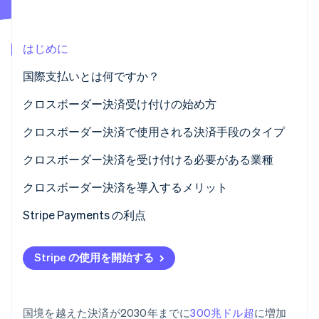
パートナー
Climate
Stripe App Marketplace
カーボンリムーバル
はじめに
Identity
オンライン本人確認
国際支払いとは何ですか？
クロスボーダー決済受け付けの始め方
ターゲット市場を調査
クロスボーダー決済で使用される決済手段のタイプ
Stripe Sessions 2026
ペイメントゲートウェイまたは代行業者を選択する
クロスボーダー決済を受け付ける必要がある業種
Stripe が AI の経済インフラをどのように構築しているかを
ご覧ください。
多通貨口座を設定する
オンラインのマーケットプレイス
クロスボーダー決済を導入するメリット
こちらをご覧ください
現地通貨で価格を表示する
Stripe Payments の利点
税金や規制に注意する
Stripe の使用を開始する
不正利用防止対策の実施
顧客体験を最適化する
国境を越えた決済が2030年までに
300兆ドル超
に増加