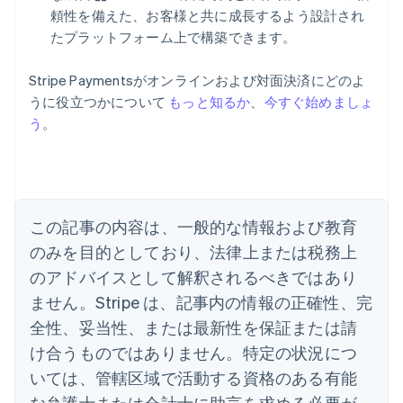
頼性を備えた、お客様と共に成長するよう設計され
たプラットフォーム上で構築できます。
Stripe Paymentsがオンラインおよび対面決済にどのよ
うに役立つかについて
もっと知るか
、
今すぐ始めましょ
う
。
アイルランド
English
アメリカ
English
Español
简体中文
アラブ首長国連邦
この記事の内容は、一般的な情報および教育
English
イギリス
のみを目的としており、法律上または税務上
English
のアドバイスとして解釈されるべきではあり
イタリア
Italiano
English
ません。Stripe は、記事内の情報の正確性、完
インド
全性、妥当性、または最新性を保証または請
English
エストニア
け合うものではありません。特定の状況につ
English
いては、管轄区域で活動する資格のある有能
オーストラリア
な弁護士または会計士に助言を求める必要が