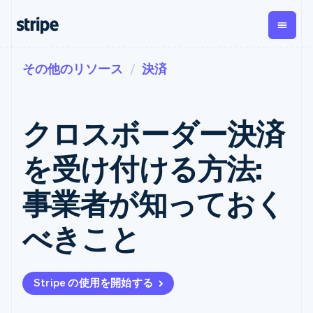
その他のリソース
決済
企業規模別
ドキュメント
学ぶ
支払い
収益
資金管
プラッ
理
フォー
大企業向け
Stripe のドキュメント
ブログ
とマー
Payments
Billing
スタートアップ向け
API リファレンス
導入事例
クロスボーダー決済
オンライン決
経常収益
ットプ
Global
ライブラリと SDK
ガイド
済
Metronome
Payouts
イス
Stripe Apps
Managed
を受け付ける方法:
従量課金
Payments
第三者
Connec
ユースケース別
マーチャント
サブスクリ
への入
サポート
プション
オブレコード
金
事業者が知っておく
プラッ
ガイド
エージェンティックコマ
サブスクリ
ソリューショ
Payment links
フォー
ース
サポートに問い合わせる
プションの
ン
決済の
E コマース / ECサイト
オンライン決済を受け付
管理サポートプラン
コーディング
管理
Invoicing
べきこと
築
埋込型金融
け
プロフェッショナルサー
1 回限りまた
不要の決済ペ
請求・財務関連
構築済みの決済を実装
ビス
は継続
ージ
Checkout
グローバルビジネス
プラットフォームまたは
構築済み決済
Tax
アプリ内決済
マーケットプレイスを構
消費税と
UI
Stripe の使用を開始する
マーケットプレイス
築する
VAT の自動
Elements
資金管理
サブスクリプションを管
柔軟な UI コン
計算
Revenue
会社
プラットフォーム
理