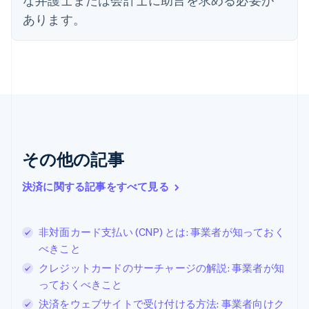
English
オーストリア
あります。
Deutsch
English
オランダ
Nederlands
English
カナダ
English
Français
キプロス
English
ギリシア
English
その他の記事
クロアチア
English
Italiano
ジブラルタル
決済に関する記事をすべて見る
English
シンガポール
English
简体中文
非対面カード支払い (CNP) とは: 事業者が知っておく
スイス
べきこと
Deutsch
Français
Italiano
English
クレジットカードのサーチャージの解説: 事業者が知
スウェーデン
Svenska
English
っておくべきこと
スペイン
決済をウェブサイトで受け付ける方法: 事業者向けク