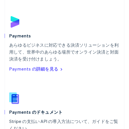
Português
English
フランス
Français
English
ブルガリア
English
ベルギー
Nederlands
Français
Deutsch
English
Payments
ポーランド
あらゆるビジネスに対応できる決済ソリューションを利
English
用して、世界中のあらゆる場所でオンライン決済と対面
ポルトガル
Português
English
決済を受け付けましょう。
マルタ
Payments の詳細を見る
English
マレーシア
English
简体中文
メキシコ
Español
English
ラトビア
English
Payments のドキュメント
リトアニア
English
Stripe の支払い API の導入方法について、ガイドをご覧
リヒテンシュタイン
ください。