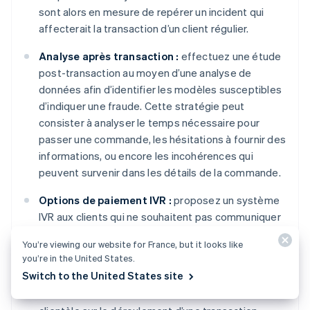
sont alors en mesure de repérer un incident qui
affecterait la transaction d’un client régulier.
Analyse après transaction :
effectuez une étude
post-transaction au moyen d’une analyse de
données afin d’identifier les modèles susceptibles
d’indiquer une fraude. Cette stratégie peut
consister à analyser le temps nécessaire pour
passer une commande, les hésitations à fournir des
informations, ou encore les incohérences qui
peuvent survenir dans les détails de la commande.
Options de paiement IVR :
proposez un système
IVR aux clients qui ne souhaitent pas communiquer
directement les informations de leur carte à un
You’re viewing our website for France, but it looks like
agent commercial. Vous réduirez ainsi les erreurs
you’re in the United States.
humaines et l’exposition des données.
Switch to the United States site
Information des clients :
informez en amont votre