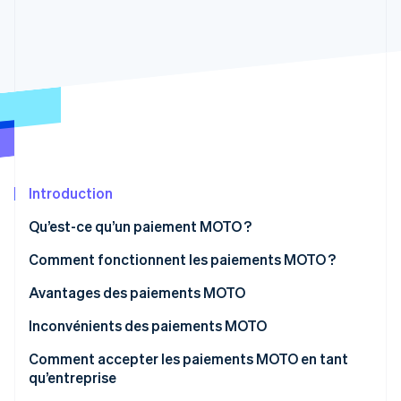
Découvrez les prochaines évolutions
Commerce en ligne
Radar
Prévention de la fraude
Écosystème
Atlas
Constitution de start-up
Partenaires
Climate
Stripe App Marketplace
Élimination du carbone
Identity
Vérification de l'identité
Introduction
Qu’est-ce qu’un paiement MOTO ?
Comment fonctionnent les paiements MOTO ?
Stripe Sessions 2026
Avantages des paiements MOTO
Découvrez comment Stripe construit l’infrastructure écono
Regarder la vidéo
Inconvénients des paiements MOTO
Risque de fraude accru
Comment accepter les paiements MOTO en tant
qu’entreprise
Rétrofacturations et litiges