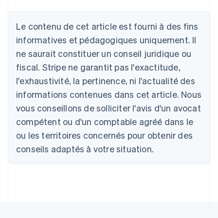
Le contenu de cet article est fourni à des fins
Allemagne
Deutsch
English
informatives et pédagogiques uniquement. Il
Australie
ne saurait constituer un conseil juridique ou
English
Autriche
fiscal. Stripe ne garantit pas l'exactitude,
Deutsch
English
l'exhaustivité, la pertinence, ni l'actualité des
Belgique
informations contenues dans cet article. Nous
Nederlands
Français
Deutsch
English
Brésil
vous conseillons de solliciter l'avis d'un avocat
Português
English
compétent ou d'un comptable agréé dans le
Bulgarie
ou les territoires concernés pour obtenir des
English
Canada
conseils adaptés à votre situation.
English
Français
Chine continentale
简体中文
English
Chypre
English
Croatie
English
Italiano