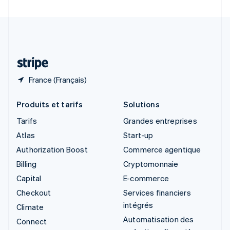
Suède
Svenska
English
Suisse
Deutsch
Français
Italiano
English
Thaïlande
ไทย
English
France (Français)
Produits et tarifs
Solutions
Tarifs
Grandes entreprises
Atlas
Start-up
Authorization Boost
Commerce agentique
Billing
Cryptomonnaie
Capital
E-commerce
Checkout
Services financiers
intégrés
Climate
Automatisation des
Connect