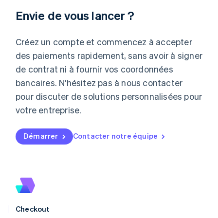
Irlande
Envie de vous lancer ?
English
Italie
Italiano
English
Créez un compte et commencez à accepter
Japon
日本語
English
des paiements rapidement, sans avoir à signer
Lettonie
de contrat ni à fournir vos coordonnées
English
bancaires. N'hésitez pas à nous contacter
Liechtenstein
pour discuter de solutions personnalisées pour
Deutsch
English
Lituanie
votre entreprise.
English
Luxembourg
Français
Deutsch
English
Démarrer
Contacter notre équipe
Malaisie
English
简体中文
Malte
English
Mexique
Español
English
Norvège
Checkout
English