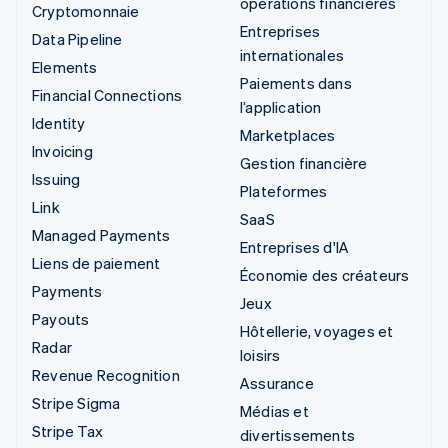
opérations financières
Cryptomonnaie
Entreprises
Data Pipeline
internationales
Elements
Paiements dans
Financial Connections
l’application
Identity
Marketplaces
Invoicing
Gestion financière
Issuing
Plateformes
Link
SaaS
Managed Payments
Entreprises d'IA
Liens de paiement
Économie des créateurs
Payments
Jeux
Payouts
Hôtellerie, voyages et
Radar
loisirs
Revenue Recognition
Assurance
Stripe Sigma
Médias et
Stripe Tax
divertissements