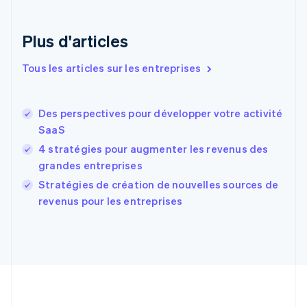
Danemark
English
Émirats arabes unis
Plus d'articles
English
Espagne
Tous les articles sur les entreprises
Español
English
Estonie
English
Des perspectives pour développer votre activité
États-Unis
SaaS
English
Español
简体中文
Finlande
4 stratégies pour augmenter les revenus des
English
Svenska
grandes entreprises
France
Stratégies de création de nouvelles sources de
Français
English
revenus pour les entreprises
Gibraltar
English
Grèce
English
Hongrie
English
Inde
English