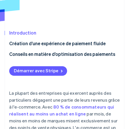
Découvrez les prochaines évolutions
Commerce en ligne
Radar
Prévention de la fraude
Écosystème
Atlas
Constitution de start-up
Introduction
Partenaires
Climate
Stripe App Marketplace
Création d’une expérience de paiement fluide
Élimination du carbone
Conseils en matière d’optimisation des paiements
Identity
Vérification de l'identité
Adopter les bonnes pratiques en matière
d’expérience et d’interface utilisateur pour votre
Démarrer avec Stripe
site Web
Accepter une large gamme de moyens de paiement
La plupart des entreprises qui exercent auprès des
Stripe Sessions 2026
Proposer le paiement en tant qu’invité
Découvrez comment Stripe construit l’infrastructure écono
particuliers dégagent une partie de leurs revenus grâce
Regarder la vidéo
à l'e-commerce. Avec
80 % de consommateurs qui
Faire la part belle au paiement mobile
réalisent au moins un achat en ligne
par mois, de
Proposer le paiement en un clic
moins en moins de marques misent exclusivement sur
des points de vente physiques. L'e-commerce est un