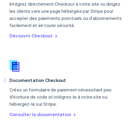
Nouvelle-Zélande
Intégrez directement Checkout à votre site ou dirigez
English
les clients vers une page hébergée par Stripe pour
Pays-Bas
accepter des paiements ponctuels ou d'abonnements
Nederlands
English
facilement et en toute sécurité.
Pologne
English
Découvrir Checkout
Portugal
Português
English
R.A.S. de Hong Kong, Chine
English
简体中文
République tchèque
English
Roumanie
Documentation Checkout
English
Royaume-Uni
Créez un formulaire de paiement nécessitant peu
English
d'écriture de code et intégrez-le à votre site ou
Singapour
hébergez-le sur Stripe.
English
简体中文
Slovaquie
Consulter la documentation
English
Slovénie
English
Italiano