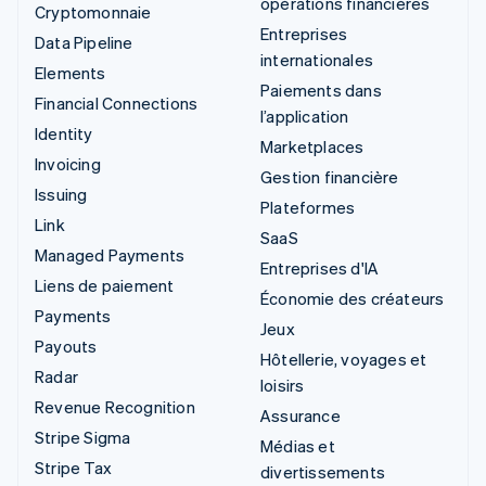
opérations financières
Cryptomonnaie
Entreprises
Data Pipeline
internationales
Elements
Paiements dans
Financial Connections
l’application
Identity
Marketplaces
Invoicing
Gestion financière
Issuing
Plateformes
Link
SaaS
Managed Payments
Entreprises d'IA
Liens de paiement
Économie des créateurs
Payments
Jeux
Payouts
Hôtellerie, voyages et
Radar
loisirs
Revenue Recognition
Assurance
Stripe Sigma
Médias et
Stripe Tax
divertissements