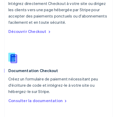
Nouvelle-Zélande
Intégrez directement Checkout à votre site ou dirigez
English
les clients vers une page hébergée par Stripe pour
Pays-Bas
accepter des paiements ponctuels ou d'abonnements
Nederlands
English
facilement et en toute sécurité.
Pologne
English
Découvrir Checkout
Portugal
Português
English
R.A.S. de Hong Kong, Chine
English
简体中文
République tchèque
English
Roumanie
Documentation Checkout
English
Royaume-Uni
Créez un formulaire de paiement nécessitant peu
English
d'écriture de code et intégrez-le à votre site ou
Singapour
hébergez-le sur Stripe.
English
简体中文
Slovaquie
Consulter la documentation
English
Slovénie
English
Italiano