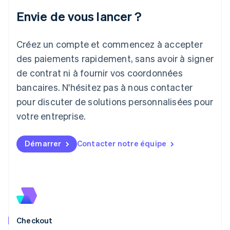
Irlande
Envie de vous lancer ?
English
Italie
Italiano
English
Créez un compte et commencez à accepter
Japon
日本語
English
des paiements rapidement, sans avoir à signer
Lettonie
de contrat ni à fournir vos coordonnées
English
bancaires. N'hésitez pas à nous contacter
Liechtenstein
pour discuter de solutions personnalisées pour
Deutsch
English
Lituanie
votre entreprise.
English
Luxembourg
Français
Deutsch
English
Démarrer
Contacter notre équipe
Malaisie
English
简体中文
Malte
English
Mexique
Español
English
Norvège
Checkout
English