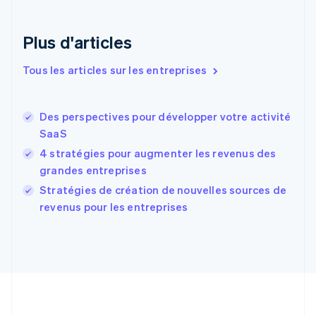
Danemark
English
Émirats arabes unis
Plus d'articles
English
Espagne
Tous les articles sur les entreprises
Español
English
Estonie
English
Des perspectives pour développer votre activité
États-Unis
SaaS
English
Español
简体中文
Finlande
4 stratégies pour augmenter les revenus des
English
Svenska
grandes entreprises
France
Stratégies de création de nouvelles sources de
Français
English
revenus pour les entreprises
Gibraltar
English
Grèce
English
Hongrie
English
Inde
English