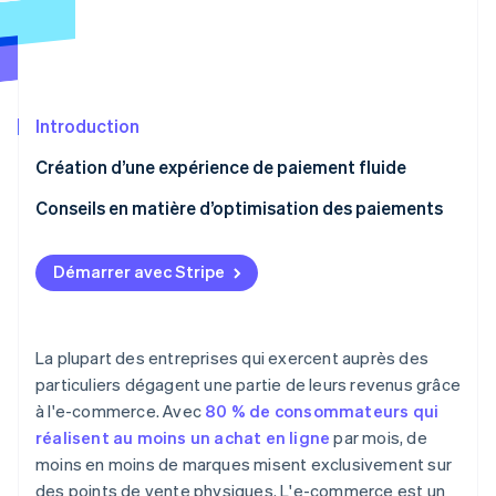
Découvrez les prochaines évolutions
Commerce en ligne
Radar
Prévention de la fraude
Écosystème
Atlas
Constitution de start-up
Introduction
Partenaires
Climate
Stripe App Marketplace
Création d’une expérience de paiement fluide
Élimination du carbone
Conseils en matière d’optimisation des paiements
Identity
Vérification de l'identité
Adopter les bonnes pratiques en matière
d’expérience et d’interface utilisateur pour votre
Démarrer avec Stripe
site Web
Accepter une large gamme de moyens de paiement
La plupart des entreprises qui exercent auprès des
Stripe Sessions 2026
Proposer le paiement en tant qu’invité
Découvrez comment Stripe construit l’infrastructure écono
particuliers dégagent une partie de leurs revenus grâce
Regarder la vidéo
à l'e-commerce. Avec
80 % de consommateurs qui
Faire la part belle au paiement mobile
réalisent au moins un achat en ligne
par mois, de
Proposer le paiement en un clic
moins en moins de marques misent exclusivement sur
des points de vente physiques. L'e-commerce est un