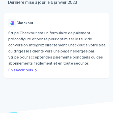
UI flexibles
Recognition
Dernière mise à jour le 6 janvier 2023
l’application
Gérer des
Moyens de
Comptabilité
Entreprise
Marketplaces
abonnements
paiement
automatisée
Gestion financière
Proposer une
Accès à plus
Stripe Sigma
Roadmap produit
Plateformes
facturation à l'usage
de 125
Rapports
Sessions : conférence
SaaS
Émettre des cartes
Checkout
Terminal
personnalisés
annuelle
bancaires adossées à
Paiements en
Data Pipeline
Carrières
des stablecoins
Stripe Checkout est un formulaire de paiement
personne
Synchronisation
Communiqués de
Fournir et gérer des
préconfiguré et pensé pour optimiser le taux de
Authorization
des données
presse
services avec des
Par secteur
Boost
Stripe Press
agents
conversion. Intégrez directement Checkout à votre site
Acceptation
ou dirigez les clients vers une page hébergée par
optimisée
Entreprises d'IA
Stripe pour accepter des paiements ponctuels ou des
Link
Économie des
Paiements
créateurs
Contact
abonnements facilement et en toute sécurité.
Ressources
Jeux
accélérés
En savoir plus
Hôtellerie, voyages et
Financial
Contacter notre équipe
loisirs
Intégrations
Connections
Assurance
d'applications
Comptes
Devenir partenaire
Médias et
Exemples de code
financiers
divertissements
Blog des développeurs
associés
Organisations à but
non lucratif
État de l'API
Services aux
Plus
entreprises
Product roadmap
Secteur public