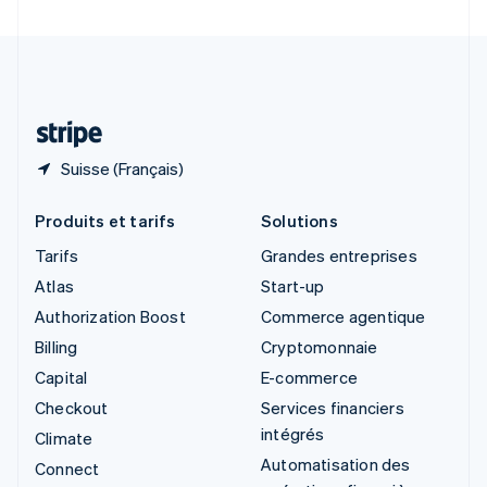
Suède
Svenska
English
Suisse
Deutsch
Français
Italiano
English
Thaïlande
ไทย
English
Suisse (Français)
Produits et tarifs
Solutions
Tarifs
Grandes entreprises
Atlas
Start-up
Authorization Boost
Commerce agentique
Billing
Cryptomonnaie
Capital
E-commerce
Checkout
Services financiers
intégrés
Climate
Automatisation des
Connect