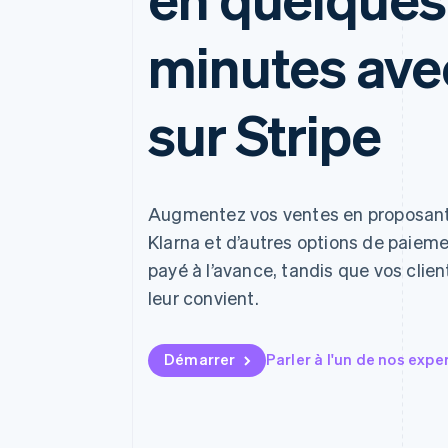
Authorization Boost
Acceptation optimisée
Link
minutes ave
Paiements accélérés
Financial Connections
Comptes financiers associés
sur Stripe
Augmentez vos ventes en proposant 
Klarna et d’autres options de paieme
payé à l’avance, tandis que vos clien
leur convient.
Démarrer
Parler à l'un de nos expe