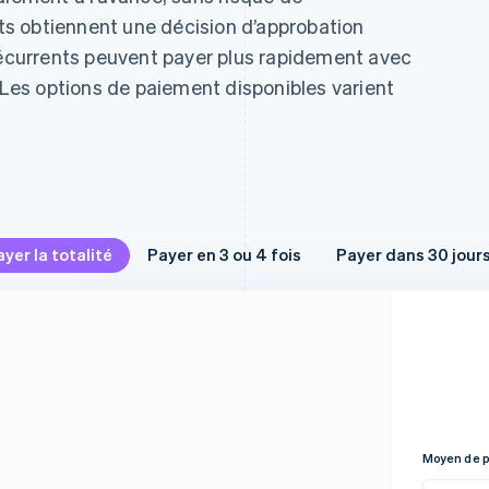
s obtiennent une décision d’approbation
 récurrents peuvent payer plus rapidement avec
. Les options de paiement disponibles varient
r en 3 ou 4 fois
Payer dans 30 jours
yer la totalité
Payer en 3 ou 4 fois
Payer dans 30 jour
oût d’achat est divisé en
Les clients ont la possibilité
s ou quatre paiements sans
d’essayer avant d’acheter
rêts, payés toutes les deux
grâce à un délai de 30 jours
aines.
pour procéder au paiement,
sans intérêts.
Moyen de 