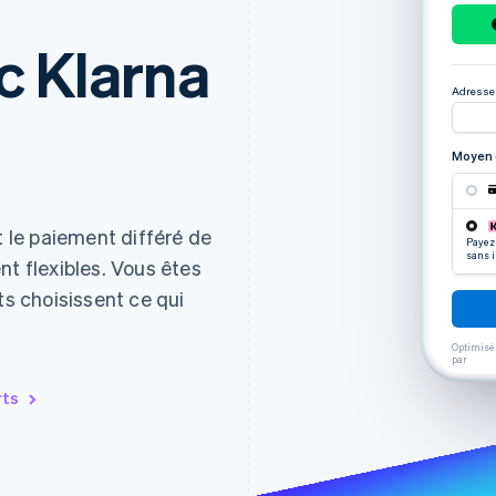
c Klarna
Adresse 
Moyen 
le paiement différé de
Payez
sans i
nt flexibles. Vous êtes
ts choisissent ce qui
Optimisé
par
rts