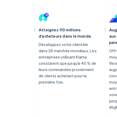
Atteignez 110 millions
Aug
d’acheteurs dans le monde.
aux 
pai
Développez votre clientèle
dans 26 marchés mondiaux. Les
Offr
entreprises utilisant Klarna
moy
constatent que jusqu’à 40 % de
flex
leurs commandes proviennent
augm
de clients achetant pour la
conv
première fois.
moy
entr
voie
jusq
élig