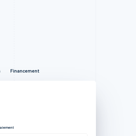
Financement
s
Financement
Votre clientèle remplit un
simple formulaire pour
bénéficier immédiatement d’un
crédit, à rembourser sous 6 à
36 mois.
paiement