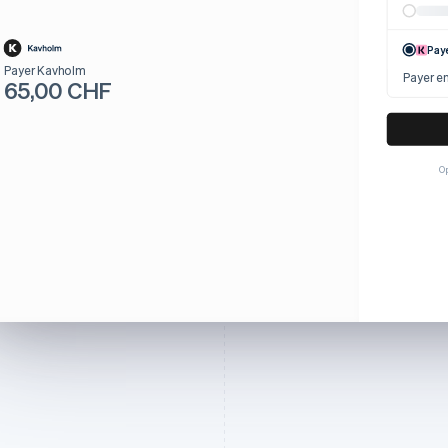
Pay
Payer Kavholm
Payer en
65,00 CHF
Op