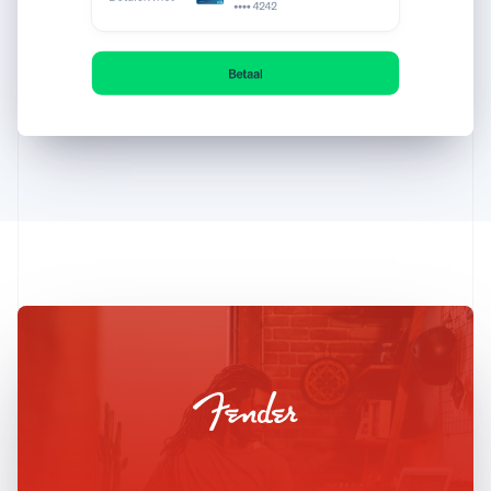
Australië
English
België
Nederlands
Français
Deutsch
English
Brazilië
Português
English
Bulgarije
English
Canada
English
Français
Cyprus
English
Denemarken
English
Duitsland
Deutsch
English
Estland