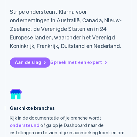
English
Italiano
Letland
Stripe ondersteunt Klarna voor
English
Liechtenstein
ondernemingen in Australië, Canada, Nieuw-
Deutsch
English
Zeeland, de Verenigde Staten en in 24
Litouwen
Europese landen, waaronder het Verenigd
English
Luxemburg
Koninkrijk, Frankrijk, Duitsland en Nederland.
Français
Deutsch
English
Maleisië
Aan de slag
Spreek met een expert
English
简体中文
Malta
English
Mexico
Español
English
Nederland
Nederlands
English
Nieuw-Zeeland
Geschikte branches
English
Kijk in de documentatie of je branche wordt
Noorwegen
ondersteund
of ga op je Dashboard naar de
English
Oostenrijk
instellingen om te zien of je in aanmerking komt en om