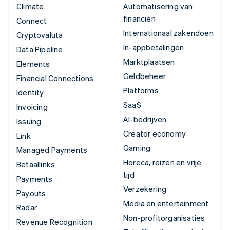
Climate
Automatisering van
financiën
Connect
Internationaal zakendoen
Cryptovaluta
In-appbetalingen
Data Pipeline
Marktplaatsen
Elements
Geldbeheer
Financial Connections
Platforms
Identity
SaaS
Invoicing
AI-bedrijven
Issuing
Creator economy
Link
Gaming
Managed Payments
Horeca, reizen en vrije
Betaallinks
tijd
Payments
Verzekering
Payouts
Media en entertainment
Radar
Non-profitorganisaties
Revenue Recognition