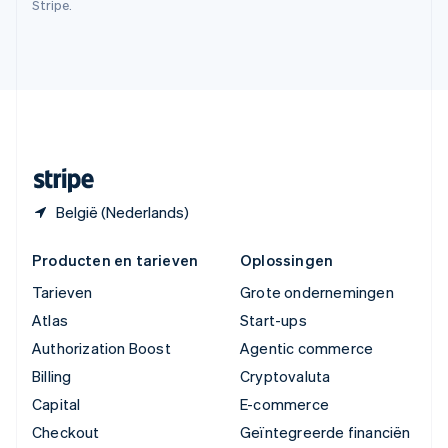
Stripe.
English
Verenigde Arabische Emiraten
English
Verenigde Staten
English
Español
简体中文
Zweden
Svenska
English
Zwitserland
Deutsch
Français
Italiano
English
België (Nederlands)
Producten en tarieven
Oplossingen
Tarieven
Grote ondernemingen
Atlas
Start-ups
Authorization Boost
Agentic commerce
Billing
Cryptovaluta
Capital
E-commerce
Checkout
Geïntegreerde financiën