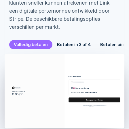
klanten sneller kunnen afrekenen met Link,
een digitale portemonnee ontwikkeld door
Stripe. De beschikbare betalingsopties
verschillen per markt.
Volledig betalen
Betalen in 3 of 4
Betalen binn
Betaalmethode
Betalen met Klarna
Kavholm betalen
Volledig betalen.
Betaal in 4 re
Meer informatie
€ 65,00
€ 349,00
€ 90,00
Meer informat
Doorgaan met Klarna
Powered by
Voorwaarden
Privacy
|