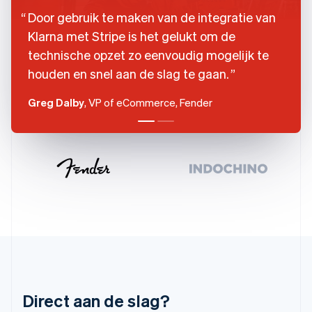
English
Door gebruik te maken van de integratie van
Finland
English
Svenska
Klarna met Stripe is het gelukt om de
Frankrijk
technische opzet zo eenvoudig mogelijk te
Français
English
Gibraltar
houden en snel aan de slag te gaan.
English
Greg Dalby
, VP of eCommerce, Fender
Griekenland
English
Hongarije
English
Hongkong SAR, China
English
简体中文
Ierland
English
India
English
Italië
Italiano
English
Japan
日本語
English
Direct aan de slag?
Kroatië