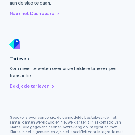
Deutsch
English
aan de slag te gaan.
Polen
Naar het Dashboard
English
Portugal
Português
English
Roemenië
English
Singapore
English
简体中文
Slovenië
Tarieven
English
Italiano
Kom meer te weten over onze heldere tarieven per
Slowakije
transactie.
English
Spanje
Bekijk de tarieven
Español
English
Thailand
ไทย
English
Tsjechië
English
Gegevens over conversie, de gemiddelde bestelwaarde, het
Vasteland van China
aantal klanten wereldwijd en nieuwe klanten zijn afkomstig van
简体中文
English
Klarna. Alle gegevens hebben betrekking op integraties met
Verenigd Koninkrijk
Klarna in het algemeen en zijn niet specifiek voor integratie met