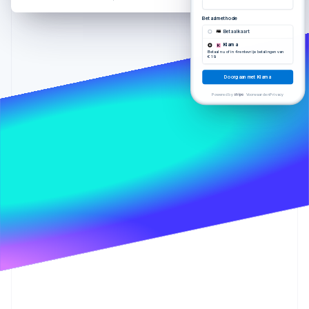
Oprichting van een start-up
Betaalmethode
Climate
Betaalkaart
Ecosysteem
CO₂-verwijdering
Klarna
Betaal nu of in 4 rentevrije betalingen van
€ 19.
Partners
Identity
Stripe App Marketplace
Online identiteitsverificatie
Doorgaan met Klarna
Powered by
Voorwaarden
Privacy
Stripe Sessions 2026
Ontdek hoe Stripe de economische infrastructuu
Nu bekijken