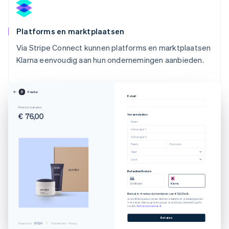
Platforms en marktplaatsen
Via Stripe Connect kunnen platforms en marktplaatsen
Klarna eenvoudig aan hun ondernemingen aanbieden.
Powdur
E-mail
Powdur betalen
€ 76,00
Verzendadres
Naam
Adresregel 1
Adresregel 2
Plaats
Postcode
Staat
Land
Betaalmethoden
Creditcard
Klarna
Betaal in 4 rentevrije termijnen van € 19,00 elk.
Je wordt doorgestuurd naar de Klarna-website om je betaalgegevens
in te voeren. Daarna ga je terug naar onze site om je bestelling af te
ronden.
Termijnovereenkomst
Betalen
Powered by
Voorwaarden
Privacy