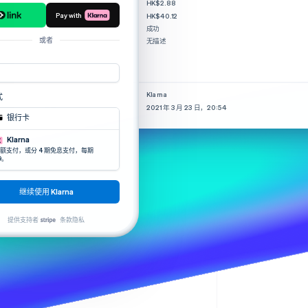
费用
HK$2.88
Stripe Sessions 2026
Pay with
净额
HK$40.12
了解 Stripe 如何为 AI 构
状态
成功
建经济基础设施。
或者
描述
无描述
立即观看
支付方式
类型
Klarna
式
日期
2021 年 3 月 23 日，20:54
银行卡
Klarna
额支付，或分 4 期免息支付，每期
9。
继续使用 Klarna
提供支持者
条款
隐私