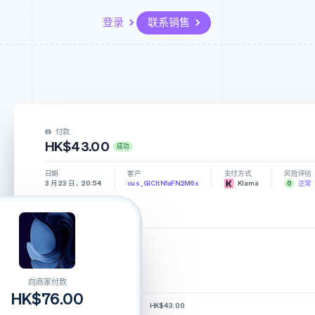
登录
联系销售
资源
生态系统
联系
场
更多
应用集成
合作伙伴
联系销售
Product roadmap
代码示例
Stripe App Marketplace
成为合作伙伴
了解未来规划
开发者博客
付款
API 状态
Radar
HK$43.00
成功
欺诈防范
Atlas
日期
客户
支付方式
风险评估
3 月 23 日，20:54
cus_GICItN1aFN2M6s
Klarna
0
正常
初创企业注册
Climate
时间线
碳移除
付款成功
2021 年 3 月 23 日，20:54
付款详情
向商家付款
HK$76.00
金额
HK$43.00