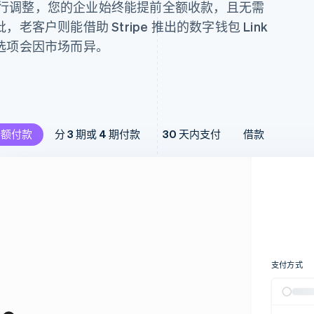
好进行调整，您的企业始终能提前全额收款，且无需
客户则能借助 Stripe 推出的数字钱包 Link
选项会因市场而异。
3 期或 4 期付款
30 天内支付
全额付款
分 3 期或 4 期付款
30 天内支付
借款
金额将被拆分为 3 至 4 期免
客户先试后买，可在 30 天内
款项，每两周支付一次。
息付清款项。
支付方式