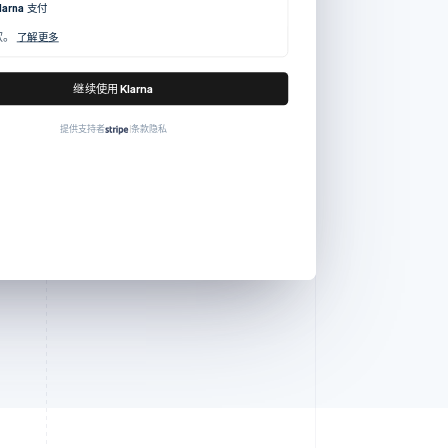
larna 支付
款。
分 4 期免息支付，每期 HK$87.2
了解更多
HK$349.00
继续使用 Klarna
提供支持者
条款
隐私
|