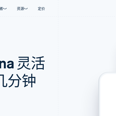
者
资源
定价
景
指南
按行业
公司
资金管理
平台和交易市
商务
持
接受线上付款
AI 企业
产品路线图
Global Payouts
Connect
币
持方案
实施预置结账流程
创作者经济
Sessions 年度大会
向第三方打款
平台支付
务
务
构建平台或交易市场
游戏
招聘
金融
管理订阅
酒店、旅游与休闲
资讯中心
arna 灵活
动化
提供按用量计费
保险
Stripe Press
企业
发行稳定币支持的支付卡
媒体与娱乐
支付
通过智能体配置和管理服务
非营利组织
场
专业服务
几分钟
理
公共部门
零售
化
on