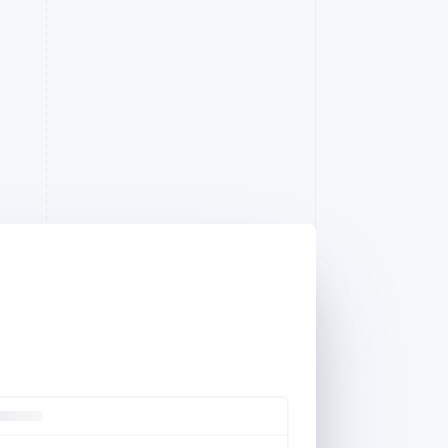
借款
免
客户只需填写一份简单的申请
表，即可获得即时信用审批结
果，贷款可在 6 至 36 个月内分
期还清。