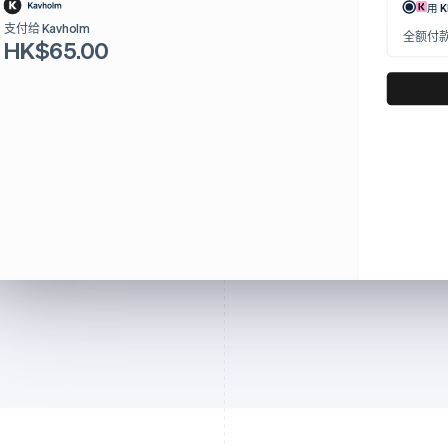
用 K
支付给 Kavholm
全额付
HK$65.00