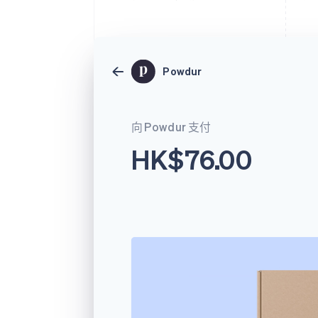
Powdur
向 Powdur 支付
HK$76.00