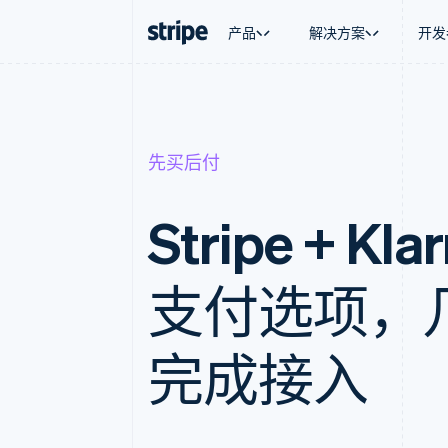
产品
解决方案
开发
按企业阶段
文档
学习
按应用场
支持
支付
营收
大型企业
Stripe 文档
博客
智能体
获取支
Payments
Billing
先买后付
初创企业
API 参考文档
客户案例
加密货
托管支
在线支付
经常性收入
库与 SDK
指南
电子商
专业服
Payment links
Metronome
Stripe Apps
嵌入式
无代码支付
按用量计费
Stripe + Kl
财务自
Checkout
Subscriptions
全球化
预构建支付界面
订阅管理
应用内
Elements
Invoicing
交易市
灵活的 UI 组件
一次性或定期账单
支付选项，
资金管
Payment methods
Tax
平台
接入 125+ 种支付方式
销售税和增值税自动
SaaS
Authorization Boost
Revenue Recogniti
完成接入
支付成功率优化
会计自动化
Link
Stripe Sigma
加速结账
自定义报告
Data Pipeline
数据同步