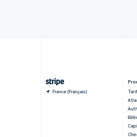
English
Canada
English
Français
Chine continentale
简体中文
English
Chypre
English
Croatie
English
Italiano
Danemark
English
Émirats arabes unis
English
Prod
France (Français)
Tari
Atla
Auth
Billi
Capi
Che