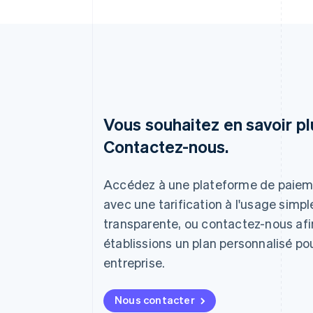
Vous souhaitez en savoir pl
Contactez-nous.
Allemagne
Deutsch
English
Accédez à une plateforme de paie
Australie
avec une tarification à l'usage simpl
English
transparente, ou contactez-nous af
Autriche
Deutsch
English
établissions un plan personnalisé po
Belgique
entreprise.
Nederlands
Français
Deutsch
English
Brésil
Português
English
Nous contacter
Bulgarie