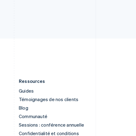
English
Slovénie
English
Italiano
Suède
Svenska
English
Suisse
Deutsch
Français
Italiano
English
Thaïlande
ไทย
English
Ressources
Guides
Témoignages de nos clients
Blog
Communauté
Sessions : conférence annuelle
Confidentialité et conditions