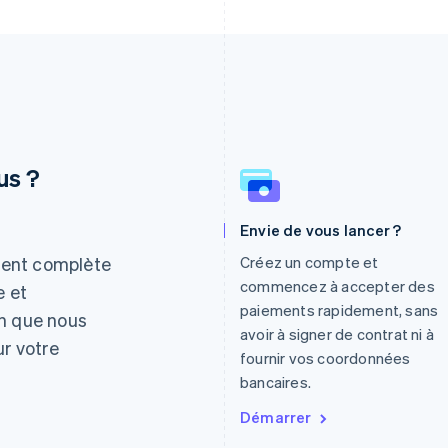
us ?
Envie de vous lancer ?
Espagne
Lettonie
Español
English
English
ment complète
Créez un compte et
Estonie
Liechtenstein
commencez à accepter des
e et
English
Deutsch
English
paiements rapidement, sans
in que nous
États-Unis
Lituanie
avoir à signer de contrat ni à
English
Español
简体中文
English
ur votre
fournir vos coordonnées
Finlande
Luxembourg
English
Svenska
Français
Deutsch
English
bancaires.
France
Malaisie
Démarrer
Français
English
English
简体中文
Gibraltar
Malte