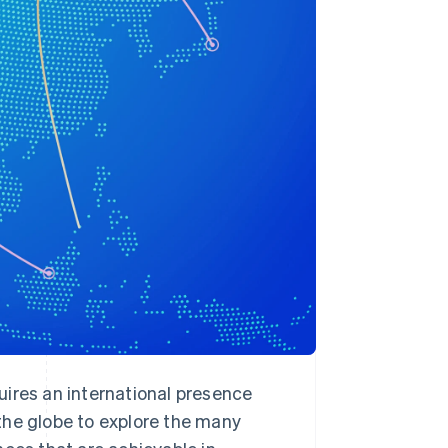
Stripe Sessions 2026
Découvrez comment
Stripe construit
l’infrastructure
économique de l’IA.
Regarder la vidéo
uires an international presence
e the globe to explore the many