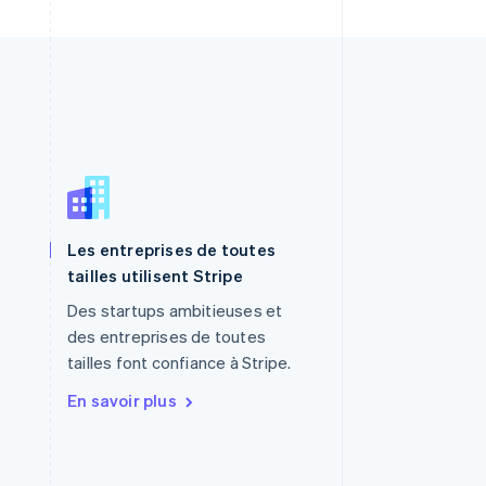
Les entreprises de toutes
R.A.S. de Hong Kong, Chine
tailles utilisent Stripe
English
简体中文
République tchèque
Des startups ambitieuses et
English
des entreprises de toutes
Roumanie
tailles font confiance à Stripe.
English
Royaume-Uni
En savoir plus
English
Singapour
English
简体中文
Slovaquie