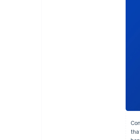
Authorization Boost
Acceptation optimisée
Link
Paiements accélérés
Financial Connections
Comptes financiers associés
Com
tha