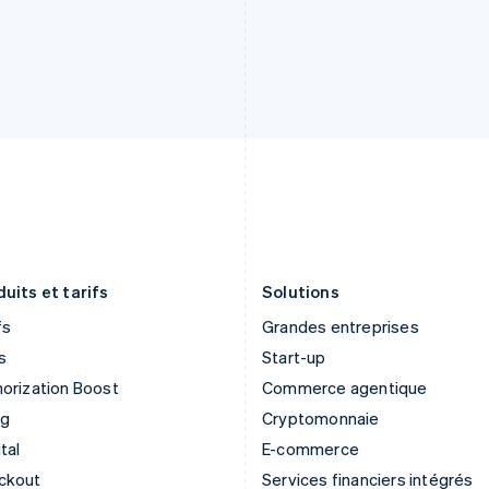
English
English
Grèce
Mexique
English
Español
English
Hongrie
Norvège
English
English
Inde
Nouvelle-Zélande
English
English
Irlande
Pays-Bas
English
Nederlands
English
Italie
Pologne
Italiano
English
English
Japon
Portugal
日本語
English
Português
English
uits et tarifs
Solutions
fs
Grandes entreprises
s
Start-up
orization Boost
Commerce agentique
ng
Cryptomonnaie
tal
E-commerce
ckout
Services financiers intégrés