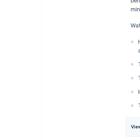
ben
min
Wat
Vie