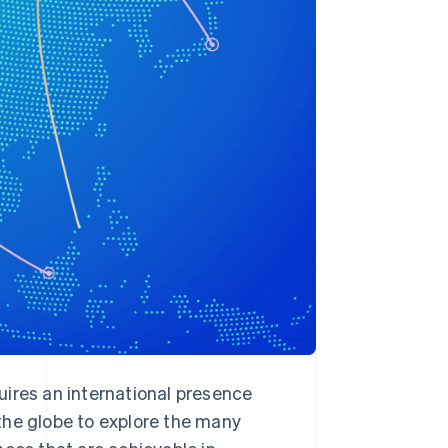
Stripe Sessions 2026
Scopri come Stripe sta
costruendo
l'infrastruttura
economica per l'IA.
Guarda ora
uires an international presence
e the globe to explore the many