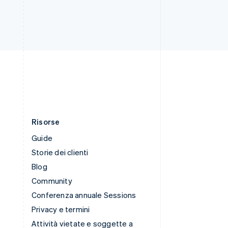
Svezia
Svenska
English
Svizzera
Deutsch
Français
Italiano
English
Thailandia
ไทย
English
Ungheria
English
Risorse
Guide
Storie dei clienti
Blog
Community
Conferenza annuale Sessions
Privacy e termini
Attività vietate e soggette a