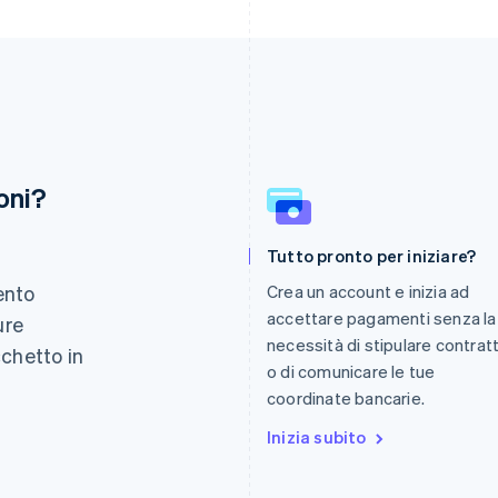
oni?
Finlandia
Lussemburgo
Tutto pronto per iniziare?
English
Svenska
Français
Deutsch
English
Francia
Malaysia
ento
Crea un account e inizia ad
Français
English
English
简体中文
accettare pagamenti senza la
ure
Germania
Malta
necessità di stipulare contratt
Deutsch
English
English
cchetto in
Giappone
Messico
o di comunicare le tue
.
日本語
English
Español
English
coordinate bancarie.
Gibilterra
Norvegia
English
Inizia subito
English
Grecia
Nuova Zelanda
English
English