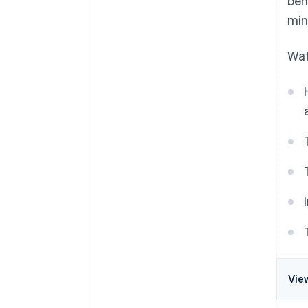
ben
min
Wat
Vie