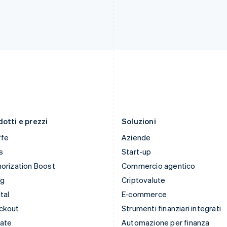
India
Paesi Bassi
English
Nederlands
English
Irlanda
Polonia
English
English
Italia
Portogallo
Italiano
English
Português
English
Lettonia
RAS di Hong Kong, Cina
English
English
简体中文
Liechtenstein
Regno Unito
Deutsch
English
English
Lituania
Repubblica Ceca
English
English
otti e prezzi
Soluzioni
ffe
Aziende
s
Start-up
orization Boost
Commercio agentico
ng
Criptovalute
tal
E-commerce
ckout
Strumenti finanziari integrati
mate
Automazione per finanza