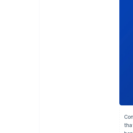
Link
Pagamento accelerato
Financial Connections
Conti finanziari collegati
Com
tha