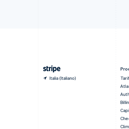
Cina continentale
简体中文
English
Cipro
English
Croazia
English
Italiano
Danimarca
English
Emirati Arabi Uniti
English
Estonia
English
Prod
Italia (Italiano)
Tari
Atla
Auth
Billi
Capi
Che
Cli