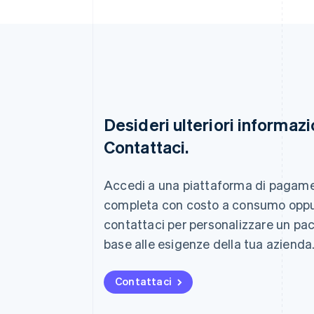
Desideri ulteriori informazi
Contattaci.
Australia
English
Austria
Accedi a una piattaforma di pagam
Deutsch
English
completa con costo a consumo opp
Belgio
Nederlands
Français
Deutsch
English
contattaci per personalizzare un pa
Brasile
base alle esigenze della tua azienda
Português
English
Bulgaria
English
Contattaci
Canada
English
Français