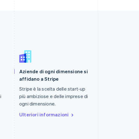
Romania
Aziende di ogni dimensione si
English
Singapore
affidano a Stripe
English
简体中文
Stripe è la scelta delle start-up
Slovacchia
i
più ambiziose e delle imprese di
English
Slovenia
ogni dimensione.
English
Italiano
Ulteriori informazioni
Spagna
Español
English
Stati Uniti
English
Español
简体中文