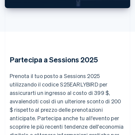
Australia
English
Austria
Deutsch
English
Belgio
Nederlands
Français
Deutsch
English
Brasile
Português
English
Bulgaria
Partecipa a Sessions 2025
English
Canada
English
Français
Prenota il tuo posto a Sessions 2025
Cina continentale
utilizzando il codice S25EARLYBIRD per
简体中文
English
Cipro
assicurarti un ingresso al costo di 399 $,
English
avvalendoti così di un ulteriore sconto di 200
Croazia
English
Italiano
$ rispetto al prezzo delle prenotazioni
Danimarca
anticipate. Partecipa anche tu all'evento per
English
Emirati Arabi Uniti
scoprire le più recenti tendenze dell'economia
English
digitale e ottenere informazioni pratiche per