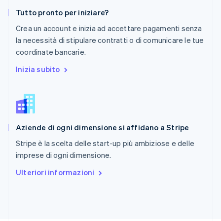
RAS di Hong Kong, Cina
Tutto pronto per iniziare?
English
简体中文
Regno Unito
Crea un account e inizia ad accettare pagamenti senza
English
la necessità di stipulare contratti o di comunicare le tue
Repubblica Ceca
coordinate bancarie.
English
Romania
Inizia subito
English
Singapore
English
简体中文
Slovacchia
English
Aziende di ogni dimensione si affidano a Stripe
Slovenia
English
Italiano
Stripe è la scelta delle start-up più ambiziose e delle
Spagna
imprese di ogni dimensione.
Español
English
Stati Uniti
Ulteriori informazioni
English
Español
简体中文
Svezia
Svenska
English
Svizzera
Deutsch
Français
Italiano
English