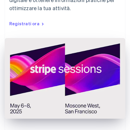
Estonia
ottimizzare la tua attività.
English
Finlandia
English
Svenska
Registrati ora
Francia
Français
English
Germania
Deutsch
English
Giappone
日本語
English
Gibilterra
English
Grecia
English
India
English
Irlanda
English
Italia
Italiano
English
Lettonia
English