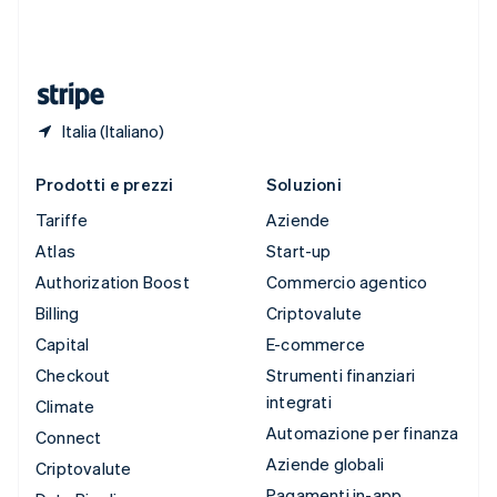
Thailandia
ไทย
English
Ungheria
English
Italia (Italiano)
Prodotti e prezzi
Soluzioni
Tariffe
Aziende
Atlas
Start-up
Authorization Boost
Commercio agentico
Billing
Criptovalute
Capital
E-commerce
Checkout
Strumenti finanziari
integrati
Climate
Automazione per finanza
Connect
Aziende globali
Criptovalute
Pagamenti in-app