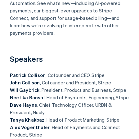
Automation. See what’s new—including AI-powered
Scopri cosa ti aspetta
payments, our biggest-ever upgrades to Stripe
Radar
Ecosistema
Connect, and support for usage-based billing—and
Prevenzione delle frodi
learn how we’re evolving to interoperate with other
Partner
Atlas
payments providers.
Stripe App Marketplace
Costituzione di start-up
Climate
Rimozione del carbonio
Speakers
Identity
Verifica online dell'identità
Patrick Collison
, Cofounder and CEO, Stripe
John Collison
, Cofounder and President, Stripe
Will Gaybrick
, President, Product and Business, Stripe
Neetika Bansal
, Head of Payments, Engineering, Stripe
Stripe Sessions 2026
Dave Hayne
, Chief Technology Officer, URBN &
Scopri come Stripe sta costruendo l'infrastruttura economi
President, Nuuly
Guarda ora
Tanya Khakbaz
, Head of Product Marketing, Stripe
Alex Vogenthaler
, Head of Payments and Connect
Product, Stripe