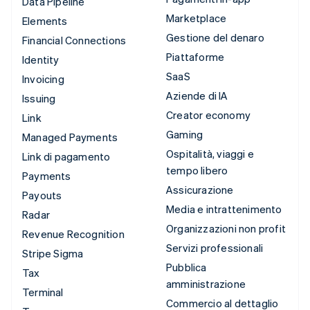
Data Pipeline
Marketplace
Elements
Gestione del denaro
Financial Connections
Piattaforme
Identity
SaaS
Invoicing
Aziende di IA
Issuing
Creator economy
Link
Gaming
Managed Payments
Ospitalità, viaggi e
Link di pagamento
tempo libero
Payments
Assicurazione
Payouts
Media e intrattenimento
Radar
Organizzazioni non profit
Revenue Recognition
Servizi professionali
Stripe Sigma
Pubblica
Tax
amministrazione
Terminal
Commercio al dettaglio