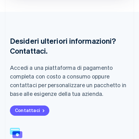
Liechtenstein
Deutsch
English
Lituania
English
Lussemburgo
Français
Deutsch
English
Desideri ulteriori informazioni?
Malaysia
Contattaci.
English
简体中文
Malta
English
Accedi a una piattaforma di pagamento
Messico
Español
English
completa con costo a consumo oppure
Norvegia
contattaci per personalizzare un pacchetto in
English
Nuova Zelanda
base alle esigenze della tua azienda.
English
Paesi Bassi
Contattaci
Nederlands
English
Polonia
English
Portogallo
Português
English