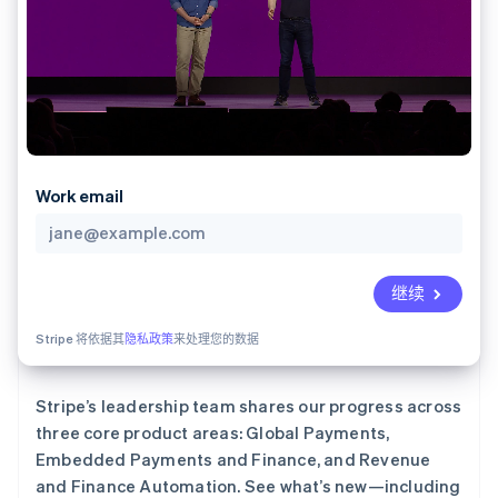
化
Stripe Sigma
产品路线图
SaaS
自定义报告
Link
Sessions 年度大会
加速结账
Data Pipeline
招聘
数据同步
资讯中心
资源
Stripe Press
按行业
应用集成
AI 企业
代码示例
更多
创作者经济
开发者博客
联系
Product roadmap
游戏
API 状态
Work email
了解未来规划
酒店、旅游与休闲
联系销售
保险
Radar
成为合作伙伴
媒体与娱乐
欺诈防范
非营利组织
Atlas
继续
专业服务
初创企业注册
公共部门
零售
Stripe 将依据其
隐私政策
来处理您的数据
Climate
碳移除
Stripe’s leadership team shares our progress across
生态系统
three core product areas: Global Payments,
Embedded Payments and Finance, and Revenue
合作伙伴
Stripe App Marketplace
and Finance Automation. See what’s new—including
Stripe Sessions 2026