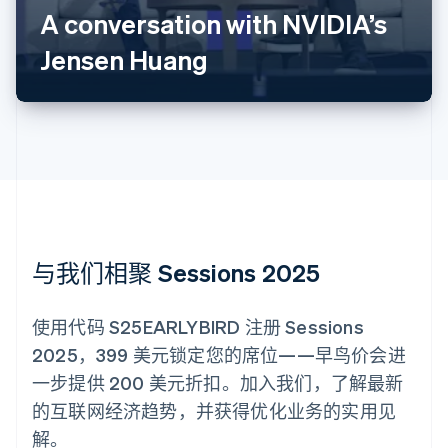
Deutsch
English
A conversation with NVIDIA’s
澳大利亚
Jensen Huang
English
巴西
Português
English
保加利亚
English
比利时
Nederlands
Français
Deutsch
English
波兰
English
丹麦
English
与我们相聚 Sessions 2025
德国
Deutsch
English
法国
使用代码 S25EARLYBIRD 注册 Sessions
Français
English
2025，399 美元锁定您的席位——早鸟价会进
芬兰
一步提供 200 美元折扣。加入我们，了解最新
English
Svenska
荷兰
的互联网经济趋势，并获得优化业务的实用见
Nederlands
English
解。
加拿大