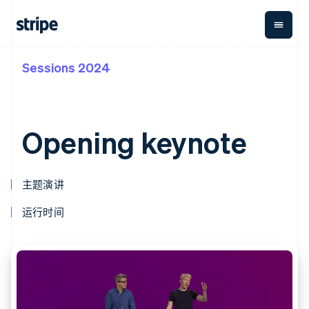
Sessions 2024
按企业阶段
文档
学习
支付
营收
资金管
平台
理
易市
大型企业
Stripe 文档
博客
Payments
Billing
初创企业
API 参考文档
客户案例
在线支付
经常性收入
Global
Conn
库与 SDK
指南
Opening keynote
Payment links
Metronome
Payouts
Stripe Apps
按用量计费
平台
无代码支付
Subscriptions
向第三
按应用场景
Checkout
方打款
支持
预构建支付界
订阅管理
主题演讲
指南
智能体商务
面
Invoicing
加密货币
获取支持
一次性或定期
Elements
运行时间
电子商务
接受线上付款
托管支持方案
灵活的 UI 组件
账单
嵌入式金融
实施预置结账流程
专业服务
支付方式
Tax
财务自动化
构建平台或交易市场
支持 125 种以
销售税和增值
全球化企业
管理订阅
上
税自动化
应用内支付
提供按用量计费
Authorization
Revenue
交易市场
发行稳定币支持的支付卡
Boost
Recognition
公司
资金管理
通过智能体配置和管理服
支付成功率优
会计自动化
平台
务