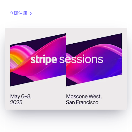
English
Français
捷克
立即注册
English
克罗地亚
English
Italiano
拉脱维亚
English
立陶宛
English
列支敦士登
Deutsch
English
卢森堡
Français
Deutsch
English
罗马尼亚
English
马尔他
English
马来西亚
English
简体中文
美国
English
Español
简体中文
墨西哥