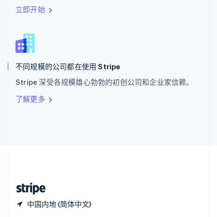
Español
English
立即开始
新加坡
English
简体中文
新西兰
English
匈牙利
English
不同规模的公司都在使用 Stripe
意大利
Stripe 深受各规模雄心勃勃的初创公司和企业家信赖。
Italiano
English
印度
了解更多
English
英国
English
直布罗陀
English
中国内地
简体中文
English
中国香港特别行政区
English
简体中文
中国内地 (简体中文)