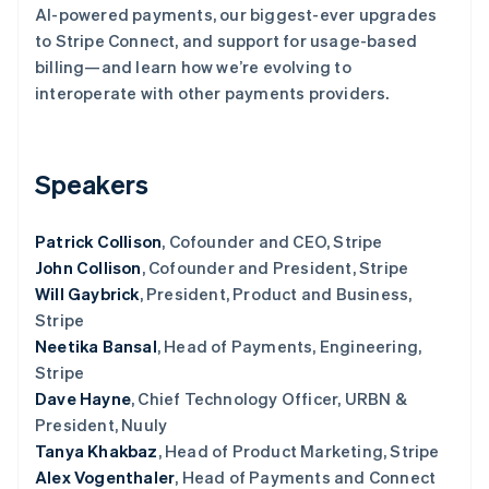
AI-powered payments, our biggest-ever upgrades
了解 Stripe 如何为 AI 构建经济基础设施。
立即观看
to Stripe Connect, and support for usage-based
billing—and learn how we’re evolving to
interoperate with other payments providers.
Speakers
Patrick Collison
, Cofounder and CEO, Stripe
John Collison
, Cofounder and President, Stripe
Will Gaybrick
, President, Product and Business,
Stripe
Neetika Bansal
, Head of Payments, Engineering,
Stripe
Dave Hayne
, Chief Technology Officer, URBN &
President, Nuuly
Tanya Khakbaz
, Head of Product Marketing, Stripe
Alex Vogenthaler
, Head of Payments and Connect