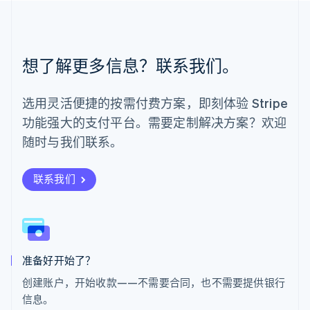
Español
English
挪威
English
葡萄牙
想了解更多信息？联系我们。
Português
English
日本
日本語
English
选用灵活便捷的按需付费方案，即刻体验 Stripe
瑞典
功能强大的支付平台。需要定制解决方案？欢迎
Svenska
English
瑞士
随时与我们联系。
Deutsch
Français
Italiano
English
塞浦路斯
English
联系我们
斯洛伐克
English
斯洛文尼亚
English
Italiano
泰国
ไทย
English
准备好开始了？
希腊
创建账户，开始收款——不需要合同，也不需要提供银行
English
信息。
西班牙