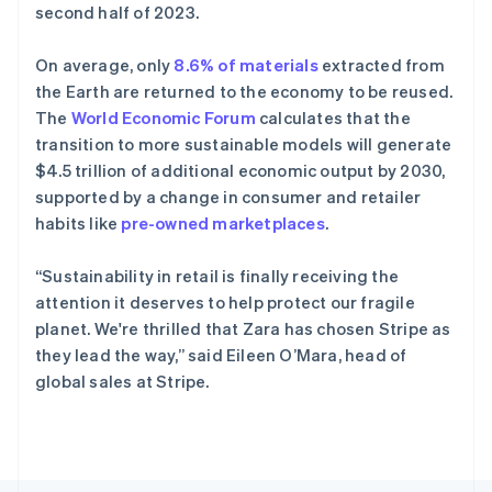
斯洛文尼亚
second half of 2023.
English
Italiano
泰国
On average, only
8.6% of materials
extracted from
ไทย
English
希腊
the Earth are returned to the economy to be reused.
English
The
World Economic Forum
calculates that the
西班牙
transition to more sustainable models will generate
Español
English
$4.5 trillion of additional economic output by 2030,
新加坡
supported by a change in consumer and retailer
English
简体中文
habits like
pre-owned marketplaces
.
新西兰
English
匈牙利
“Sustainability in retail is finally receiving the
English
attention it deserves to help protect our fragile
意大利
planet. We're thrilled that Zara has chosen Stripe as
Italiano
English
they lead the way,” said Eileen O’Mara, head of
印度
global sales at Stripe.
English
英国
English
直布罗陀
English