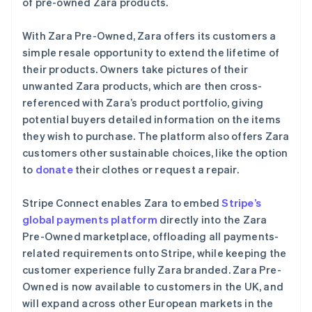
马尔他
of pre-owned Zara products.
了解 Stripe 如何为 AI 构建经济基础设施。
English
立即观看
马来西亚
With Zara Pre-Owned, Zara offers its customers a
English
简体中文
simple resale opportunity to extend the lifetime of
美国
their products. Owners take pictures of their
English
Español
简体中文
unwanted Zara products, which are then cross-
墨西哥
referenced with Zara’s product portfolio, giving
Español
English
挪威
potential buyers detailed information on the items
English
they wish to purchase. The platform also offers Zara
葡萄牙
customers other sustainable choices, like the option
Português
English
to
donate
their clothes or request a repair.
日本
日本語
English
瑞典
Stripe Connect enables Zara to embed
Stripe’s
Svenska
English
global payments platform
directly into the Zara
瑞士
Pre-Owned marketplace, offloading all payments-
Deutsch
Français
Italiano
English
related requirements onto Stripe, while keeping the
塞浦路斯
customer experience fully Zara branded. Zara Pre-
English
斯洛伐克
Owned is now available to customers in the UK, and
English
will expand across other European markets in the