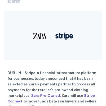
法国
支付成功率优
Stripe Sigma
产品路线图
SaaS
化
自定义报告
Français
English
Sessions 年度大会
Link
Data Pipeline
招聘
芬兰
加速结账
数据同步
资讯中心
English
Svenska
资源
Stripe Press
荷兰
按行业
Nederlands
English
应用集成
加拿大
AI 企业
代码示例
更多
English
Français
创作者经济
开发者博客
联系
Product roadmap
捷克
游戏
API 状态
了解未来规划
酒店、旅游与休闲
English
联系销售
保险
克罗地亚
Radar
成为合作伙伴
媒体与娱乐
欺诈防范
English
Italiano
非营利组织
拉脱维亚
Atlas
专业服务
English
初创企业注册
公共部门
立陶宛
零售
DUBLIN—Stripe, a financial infrastructure platform
Climate
English
碳移除
列支敦士登
for businesses, today announced that it has been
Deutsch
English
selected as Zara’s payments partner to process all
卢森堡
生态系统
payments for the retailer’s pre-owned clothing
Français
Deutsch
English
marketplace,
Zara Pre-Owned
. Zara will use
Stripe
罗马尼亚
合作伙伴
Connect
to move funds between buyers and sellers
Stripe App Marketplace
English
Stripe Sessions 2026