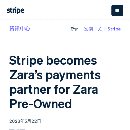
阿联酋
English
爱尔兰
English
爱沙尼亚
资讯中心
新闻
案例
关于 Stripe
按企业阶段
文档
学习
支付
营收
资金管
平台
English
奥地利
理
易市
大型企业
Stripe 文档
博客
Deutsch
English
Payments
Billing
初创企业
API 参考文档
客户案例
澳大利亚
在线支付
经常性收入
Global
Conn
库与 SDK
指南
Stripe becomes
English
Payment links
Metronome
Payouts
Stripe Apps
巴西
按用量计费
平台
无代码支付
Subscriptions
向第三
Português
English
Zara’s payments
按应用场景
Checkout
方打款
保加利亚
支持
预构建支付界
订阅管理
English
指南
智能体商务
面
Invoicing
partner for Zara
比利时
加密货币
获取支持
一次性或定期
Elements
Nederlands
Français
Deutsch
English
电子商务
接受线上付款
托管支持方案
灵活的 UI 组件
账单
波兰
嵌入式金融
实施预置结账流程
专业服务
Pre-Owned
Payment
Tax
English
财务自动化
构建平台或交易市场
methods
销售税和增值
丹麦
全球化企业
管理订阅
接入 125+ 种支
税自动化
应用内支付
提供按用量计费
English
付方式
Revenue
交易市场
发行稳定币支持的支付卡
德国
Authorization
Recognition
2023年5月22日
公司
资金管理
通过智能体配置和管理服
Deutsch
English
Boost
会计自动化
平台
务