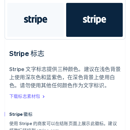
Français
Deutsch
English
罗马尼亚
English
马尔他
English
马来西亚
English
简体中文
美国
English
Español
简体中文
Stripe 标志
墨西哥
Español
English
挪威
Stripe 文字标志提供三种颜色。建议在浅色背景
English
上使用深灰色和蓝紫色，在深色背景上使用白
葡萄牙
色。请勿使用其他任何颜色作为文字标识。
Português
English
日本
下载标志素材包
日本語
English
瑞典
Svenska
English
Stripe 徽标
瑞士
Deutsch
Français
Italiano
English
使用 Stripe 的商家可以在结账页面上展示此徽标。建议
塞浦路斯