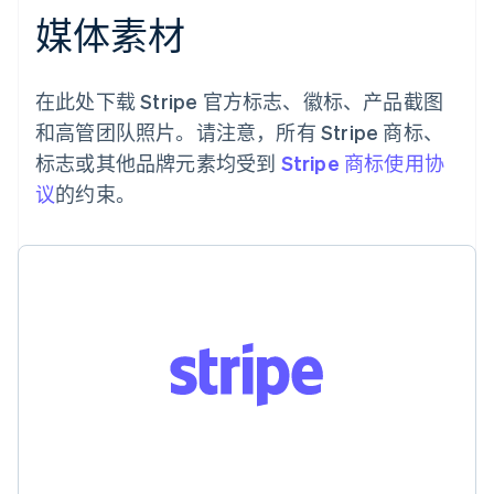
English
媒体素材
德国
Deutsch
English
法国
Français
English
在此处下载 Stripe 官方标志、徽标、产品截图
芬兰
和高管团队照片。请注意，所有 Stripe 商标、
English
Svenska
标志或其他品牌元素均受到
Stripe 商标使用协
荷兰
议
的约束。
Nederlands
English
加拿大
English
Français
捷克
English
克罗地亚
English
Italiano
拉脱维亚
English
立陶宛
English
列支敦士登
Deutsch
English
卢森堡