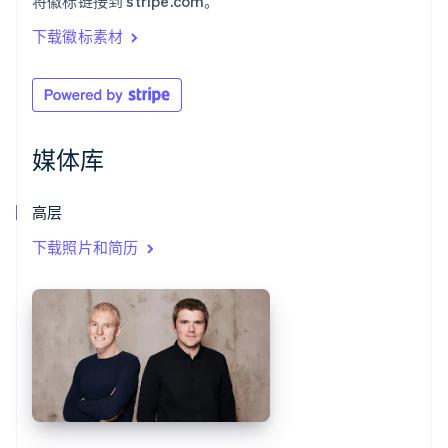
将徽标链接到 stripe.com。
English
斯洛伐克
下载徽标素材
English
斯洛文尼亚
English
Italiano
泰国
ไทย
English
希腊
媒体库
English
西班牙
高层
Español
English
新加坡
下载照片和简历
English
简体中文
新西兰
English
匈牙利
English
意大利
Italiano
English
印度
English
英国