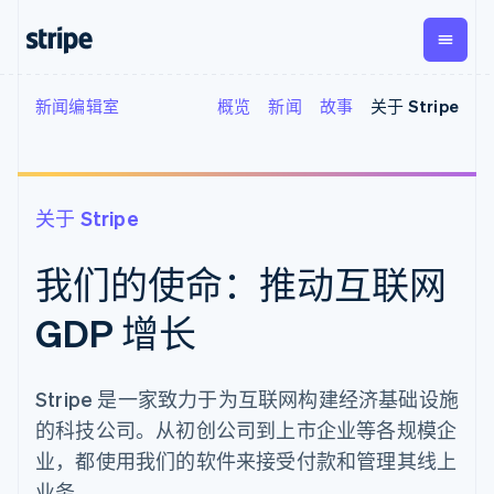
新闻编辑室
概览
新闻
故事
关于 Stripe
按企业阶段
文档
学习
支付
营收
资金管
平台
理
易市
大型企业
Stripe 文档
博客
Payments
Billing
初创企业
API 参考文档
客户案例
在线支付
经常性收入
Global
Conn
库与 SDK
指南
Payment links
Metronome
Payouts
关于 Stripe
Stripe Apps
按用量计费
平台
无代码支付
Subscriptions
向第三
按应用场景
我们的使命：推动互联网
Checkout
方打款
支持
预构建支付界
订阅管理
指南
智能体商务
面
Invoicing
GDP 增长
加密货币
获取支持
一次性或定期
Elements
电子商务
接受线上付款
管理支持方案
灵活的 UI 组件
账单
嵌入式金融
实施预建结账流程
专业服务
支付方式
Tax
财务自动化
构建平台或交易市场
Access to
销售税和增值
Stripe 是一家致力于为互联网构建经济基础设施
全球化企业
管理订阅
125+
税自动化
的科技公司。从初创公司到上市企业等各规模企
应用内支付
提供按用量计费
Authorization
Revenue
交易市场
发行稳定币支持的支付卡
Boost
Recognition
业，都使用我们的软件来接受付款和管理其线上
公司
资金管理
使用代理预配和管理服务
支付成功率优
会计自动化
业务。
平台