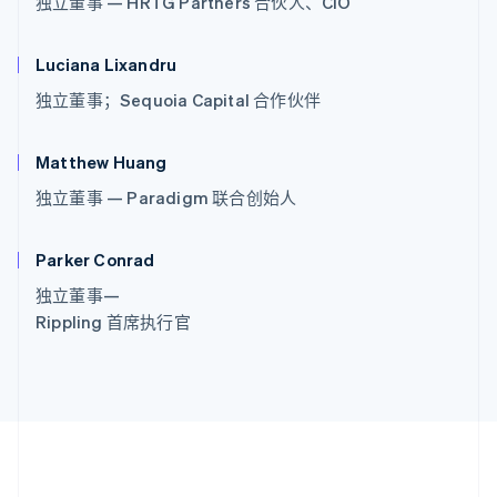
独立董事 — HRTG Partners 合伙人、CIO
Luciana Lixandru
阿联酋
独立董事；Sequoia Capital 合作伙伴
English
爱尔兰
English
Matthew Huang
爱沙尼亚
English
独立董事 — Paradigm 联合创始人
奥地利
Deutsch
English
澳大利亚
Parker Conrad
English
独立董事—
巴西
Rippling 首席执行官
Português
English
保加利亚
English
比利时
Nederlands
Français
Deutsch
English
波兰
English
丹麦