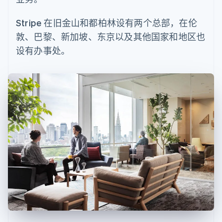
化
Stripe Sigma
产品路线图
SaaS
自定义报告
Link
Sessions 年度大会
加速结账
Data Pipeline
Stripe 在旧金山和都柏林设有两个总部，在伦
招聘
数据同步
资源
新闻编辑室
敦、巴黎、新加坡、东京以及其他国家和地区也
Stripe Press
按行业
设有办事处。
应用程序集成
代码示例
AI 企业
开发者博客
更多
创作者经济
API 状态
联系
Product roadmap
游戏
了解未来规划
酒店、旅游与休闲
联系销售
保险
Radar
成为合作伙伴
媒体与娱乐
欺诈防范
非营利组织
Atlas
专业服务
初创企业注册
公共部门
零售
Climate
碳移除
生态系统
合作伙伴
Stripe App Marketplace
Stripe Sessions 2026