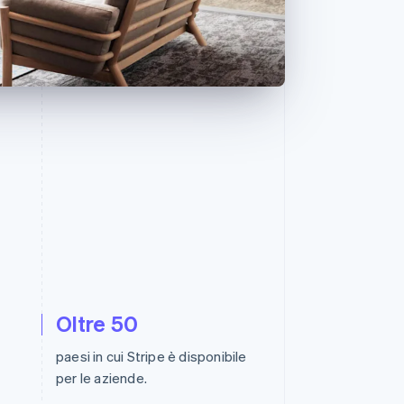
Stripe Sessions 2026
Scopri come Stripe sta
costruendo
l'infrastruttura
economica per l'IA.
Guarda ora
Oltre 50
o
paesi in cui Stripe è disponibile
per le aziende.