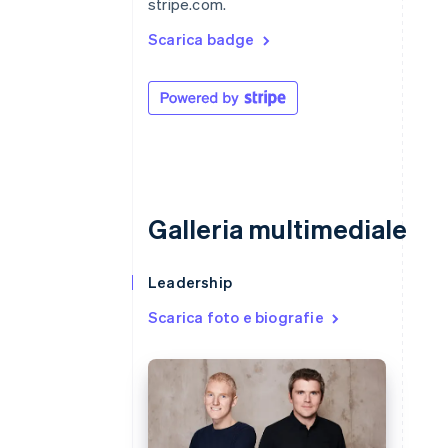
stripe.com.
Scarica badge
Galleria multimediale
Leadership
Australia
English
Scarica foto e biografie
Austria
Deutsch
English
Belgio
Nederlands
Français
Deutsch
English
Brasile
Português
English
Bulgaria