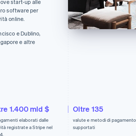
ove start-up alle
tro software per
ità online.
ncisco e Dublino,
ngapore e altre
tre 1.400 mld $
Oltre 135
agamenti elaborati dalle
valute e metodi di pagament
vità registrate a Stripe nel
supportati
4.