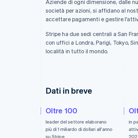
Aziende di ogni dimensione, dalle nu
Link
società per azioni, si affidano al nos
Pagamento accelerato
Financial Connections
accettare pagamenti e gestire l'attiv
Conti finanziari collegati
Stripe ha due sedi centrali a San Fra
con uffici a Londra, Parigi, Tokyo, Si
località in tutto il mondo.
Dati in breve
Oltre 100
Ol
leader del settore elaborano
in p
più di 1 miliardo di dollari all'anno
atti
su Stripe
202