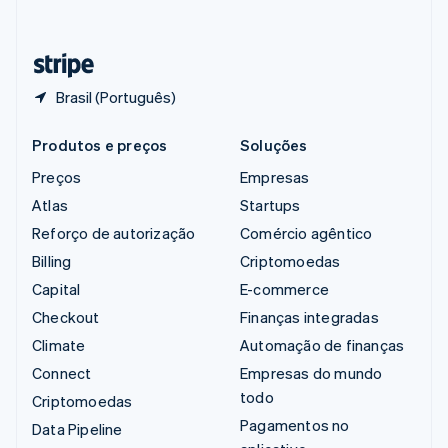
Deutsch
Français
Italiano
English
Tailândia
ไทย
English
Brasil (Português)
Produtos e preços
Soluções
Preços
Empresas
Atlas
Startups
Reforço de autorização
Comércio agêntico
Billing
Criptomoedas
Capital
E-commerce
Checkout
Finanças integradas
Climate
Automação de finanças
Connect
Empresas do mundo
todo
Criptomoedas
Pagamentos no
Data Pipeline