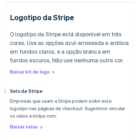
English
Irlanda
Logotipo da Stripe
English
Itália
Italiano
English
O logotipo da Stripe está disponível em três
Japão
cores. Use as opções azul-arroxeada e ardósia
日本語
English
Letônia
em fundos claros, e a opção branca em
English
fundos escuros. Não use nenhuma outra cor.
Liechtenstein
Deutsch
English
Baixar kit de logo
Lituânia
English
Luxemburgo
Selo da Stripe
Français
Deutsch
English
Malásia
Empresas que usam a Stripe podem exibir este
English
简体中文
logotipo nas páginas de checkout. Sugerimos vincular
Malta
os selos a stripe.com.
English
México
Baixar selos
Español
English
Noruega