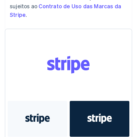
English
sujeitos ao
Contrato de Uso das Marcas da
Eslováquia
Stripe
.
English
Eslovênia
English
Italiano
Espanha
Español
English
Estados Unidos
English
Español
简体中文
Estônia
English
Finlândia
English
Svenska
França
Français
English
Gibraltar
English
Grécia
English
Hungria
English
Índia