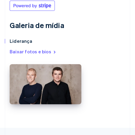
English
Nova Zelândia
English
Países Baixos
Galeria de mídia
Nederlands
English
Polônia
Liderança
English
Portugal
Baixar fotos e bios
Português
English
RAE de Hong Kong, China
English
简体中文
Reino Unido
English
República Tcheca
English
Romênia
English
Singapura
English
简体中文
Suécia
Svenska
English
Suíça