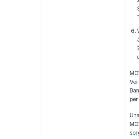
MOT
Ver
Ban
per
Una
MOT
sor