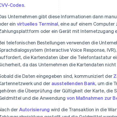
CVV-Codes
.
Das Unternehmen gibt diese Informationen dann manuel
oder ein
virtuelles Terminal
, eine auf einem Computer
Zahlungsplattform oder ein Gerät mit Internetzugang e
Bei telefonischen Bestellungen verwenden die Unterneh
Sprachdialogsystem (Interactive Voice Response, IVR)
auffordert, die Kartendaten über die Telefontastatur e
Sicherheit, da das Unternehmen die Kartendaten nicht d
Sobald die Daten eingegeben sind, kommuniziert der
Z
Kartennetzwerk und der
ausstellenden Bank
, um die T
gehören die Überprüfung der Gültigkeit der Karte, die 
Geldmittel und die Anwendung
von Maßnahmen zur B
Nach der
Autorisierung
wird die Transaktion in die War
Zahlungsabwicklung gestellt und die Geldmittel werde