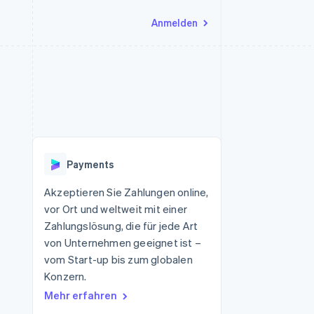
Anmelden
Ressourcen
Ecosystem
Kontakt
nd Marktplätze
Mehr
App-Integrationen
Partner
Sales-Team kontaktieren
Product roadmap
Code-Beispiele
Stripe App-Marktplatz
Partner werden
Ausblick
 Plattformen
Entwickler-Blog
eit
API-Status
Radar
Betrugsprävention
Payments
Atlas
onen
Start-up-Gründung
Akzeptieren Sie Zahlungen online,
vor Ort und weltweit mit einer
Climate
CO₂-Entnahme
Zahlungslösung, die für jede Art
von Unternehmen geeignet ist –
Identity
Online-Identitätsprüfung
vom Start-up bis zum globalen
Konzern.
Mehr erfahren