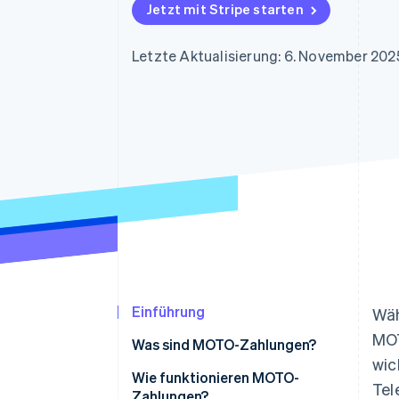
Optimierung der
Datensynchronisier
Jetzt mit Stripe starten
Autorisierungsraten
Link
Beschleunigter Bezahlvorgang
Letzte Aktualisierung: 6. November 202
Financial Connections
Verbundene Finanzdaten
Einführung
Wäh
MOT
Was sind MOTO-Zahlungen?
wic
Wie funktionieren MOTO-
Tel
Zahlungen?