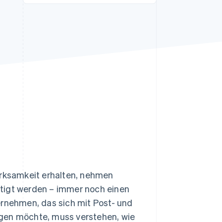
Stripe-Sessions 2026
Erfahren Sie, wie Stripe
Lösungen für die
Wirtschaftsinfrastruktur
für KI aufbaut.
Jetzt ansehen
rksamkeit erhalten, nehmen
ätigt werden – immer noch einen
ernehmen, das sich mit Post- und
ügen möchte, muss verstehen, wie