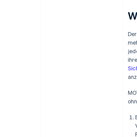
W
Der
meh
jed
ihr
Sic
anz
MOT
ohn