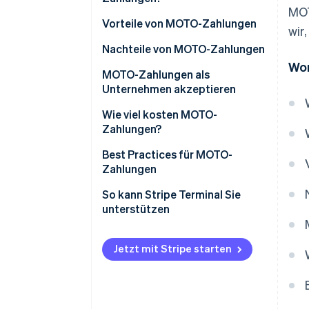
MOT
Vorteile von MOTO-Zahlungen
wir
Nachteile von MOTO-Zahlungen
Wor
Erhöhtes Betrugspotenzial
MOTO-Zahlungen als
Unternehmen akzeptieren
Rückbuchungen und
Zahlungsanfechtungen
Wie viel kosten MOTO-
Zahlungen?
Bedenken bezüglich
Datensicherheit
Best Practices für MOTO-
Zahlungen
Höhere Bearbeitungsgebühren
So kann Stripe Terminal Sie
Betriebliche Herausforderungen
unterstützen
Eingeschränkte
Kundenüberprüfung
Jetzt mit Stripe starten