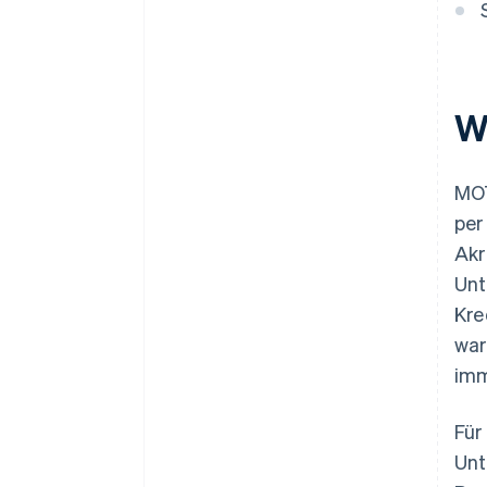
W
MOT
per
Akr
Unt
Kre
war
imm
Für
Unt