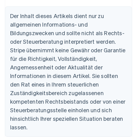
Der Inhalt dieses Artikels dient nur zu
allgemeinen Informations- und
Australien
Bildungszwecken und sollte nicht als Rechts-
English
Belgien
oder Steuerberatung interpretiert werden.
Nederlands
Français
Deutsch
English
Stripe übernimmt keine Gewähr oder Garantie
Brasilien
für die Richtigkeit, Vollständigkeit,
Português
English
Bulgarien
Angemessenheit oder Aktualität der
English
Informationen in diesem Artikel. Sie sollten
Dänemark
English
den Rat eines in Ihrem steuerlichen
Deutschland
Zuständigkeitsbereich zugelassenen
Deutsch
English
Estland
kompetenten Rechtsbeistands oder von einer
English
Steuerberatungsstelle einholen und sich
Festlandchina
hinsichtlich Ihrer speziellen Situation beraten
简体中文
English
Finnland
lassen.
English
Svenska