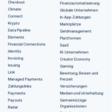
Checkout
Finanzautomatisierung
Climate
Globale Unternehmen
Connect
In-App-Zahlungen
Krypto
Marktplätze
Data Pipeline
Geldmanagement
Elements
Plattformen
Financial Connections
SaaS
Identity
KI-Unternehmen
Invoicing
Creator Economy
Issuing
Gaming
Link
Bewirtung, Reisen und
Managed Payments
Freizeit
Zahlungslinks
Versicherungen
Payments
Medien und Unterhaltung
Payouts
Gemeinnützige
Organisationen
Radar