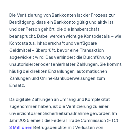
Aufsichtsrechtliche und Compliance-
Die Verifizierung von Bankkonten ist der Prozess zur
Anforderungen erfüllen
Bestätigung, dass ein Bankkonto gültig und aktiv ist
Datengenauigkeit erhöhen
und der Person gehört, die die Inhaberschaft
beansprucht. Dabei werden wichtige Kontodetails – wie
Beziehungen zu Kontoinhaberinnen und -inhabern
stärken und pflegen
Kontostatus, Inhaberschaft und verfügbare
Geldmittel – überprüft, bevor eine Transaktion
abgewickelt wird. Das verhindert die Durchführung
unautorisierter oder fehlerhafter Zahlungen. Sie kommt
häufig bei direkten Einzahlungen, automatischen
Zahlungen und Online-Banküberweisungen zum
Einsatz.
Da digitale Zahlungen an Umfang und Komplexität
zugenommen haben, ist die Verifizierung zu einer
unverzichtbaren Sicherheitsmaßnahme geworden. Im
Jahr 2025 erhielt die Federal Trade Commission (FTC)
3 Millionen
Betrugsberichte mit Verlusten von