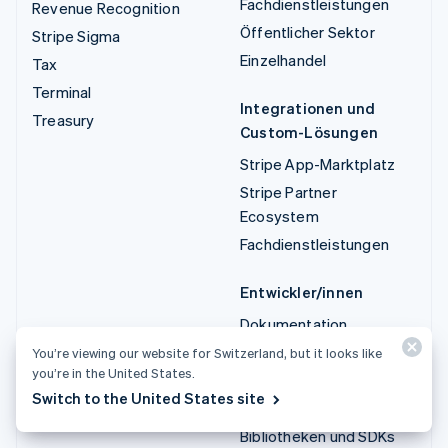
Fachdienstleistungen
Revenue Recognition
Öffentlicher Sektor
Stripe Sigma
Einzelhandel
Tax
Terminal
Integrationen und
Treasury
Custom-Lösungen
Stripe App-Marktplatz
Stripe Partner
Ecosystem
Fachdienstleistungen
Entwickler/innen
Dokumentation
API-Referenz
You’re viewing our website for Switzerland, but it looks like
you’re in the United States.
API-Status
Switch to the United States site
API-Änderungsprotokoll
Bibliotheken und SDKs