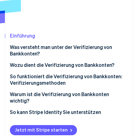
Betrugsprävention
Ecosystem
Atlas
Start-up-Gründung
Partner
Stripe App-Marktplatz
Climate
CO₂-Entnahme
Einführung
Identity
Was versteht man unter der Verifizierung von
Online-Identitätsprüfung
Bankkonten?
Wozu dient die Verifizierung von Bankkonten?
So funktioniert die Verifizierung von Bankkonten:
Verifizierungsmethoden
Stripe-Sessions 2026
Erfahren Sie, wie Stripe Lösungen für die Wirtschaft
Sofortige Verifizierung
Warum ist die Verifizierung von Bankkonten
Jetzt ansehen
wichtig?
Automatische Validierung von Bankkonten
Betrug verhindern und die Kontolegitimität
So kann Stripe Identity Sie unterstützen
Verifizierung durch Mikroeinzahlungen
überprüfen
Dokumentenbasierte Verifizierung
Zuverlässige automatisierte und digitale Zahlungen
Jetzt mit Stripe starten
ermöglichen