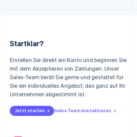
Litauen
English
Luxemburg
Français
Deutsch
English
Malaysia
English
简体中文
Malta
Startklar?
English
Mexiko
Español
English
Erstellen Sie direkt ein Konto und beginnen Sie
Neuseeland
mit dem Akzeptieren von Zahlungen. Unser
English
Niederlande
Sales-Team berät Sie gerne und gestaltet für
Nederlands
English
Sie ein individuelles Angebot, das ganz auf Ihr
Norwegen
Unternehmen abgestimmt ist.
English
Österreich
Deutsch
English
Jetzt starten
Sales-Team kontaktieren
Polen
English
Portugal
Português
English