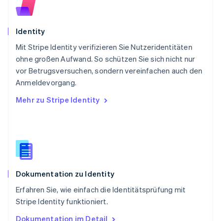
Rumänien
English
Schweden
Svenska
English
Identity
Schweiz
Mit Stripe Identity verifizieren Sie Nutzeridentitäten
Deutsch
Français
Italiano
English
ohne großen Aufwand. So schützen Sie sich nicht nur
Singapur
English
简体中文
vor Betrugsversuchen, sondern vereinfachen auch den
Slowakei
Anmeldevorgang.
English
Mehr zu Stripe Identity
Slowenien
English
Italiano
Sonderverwaltungsregion Hongkong,
China
English
简体中文
Spanien
Español
English
Dokumentation zu Identity
Thailand
ไทย
English
Erfahren Sie, wie einfach die Identitätsprüfung mit
Tschechische Republik
Stripe Identity funktioniert.
English
Ungarn
Dokumentation im Detail