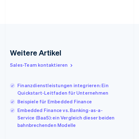
Frankreich
Français
English
Gibraltar
English
Griechenland
English
Indien
English
Weitere Artikel
Irland
English
Italien
Sales-Team kontaktieren
Italiano
English
Japan
日本語
English
Finanzdienstleistungen integrieren: Ein
Kanada
Quickstart-Leitfaden für Unternehmen
English
Français
Beispiele für Embedded Finance
Kroatien
English
Italiano
Embedded Finance vs. Banking-as-a-
Lettland
Service (BaaS): ein Vergleich dieser beiden
English
bahnbrechenden Modelle
Liechtenstein
Deutsch
English