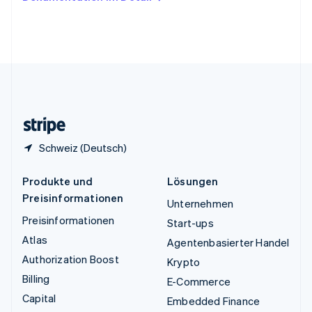
English
Vereinigte Arabische Emirate
English
Vereinigte Staaten
English
Español
简体中文
Vereinigtes Königreich
English
Zypern
English
Schweiz (Deutsch)
Produkte und
Lösungen
Preisinformationen
Unternehmen
Preisinformationen
Start-ups
Atlas
Agentenbasierter Handel
Authorization Boost
Krypto
Billing
E-Commerce
Capital
Embedded Finance