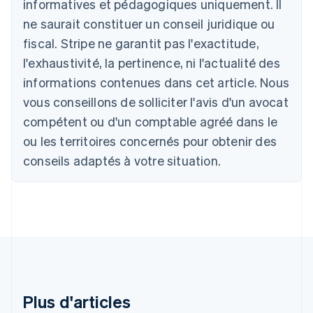
informatives et pédagogiques uniquement. Il
Autriche
ne saurait constituer un conseil juridique ou
Deutsch
English
Belgique
fiscal. Stripe ne garantit pas l'exactitude,
Nederlands
Français
Deutsch
English
l'exhaustivité, la pertinence, ni l'actualité des
Brésil
Português
English
informations contenues dans cet article. Nous
Bulgarie
vous conseillons de solliciter l'avis d'un avocat
English
Canada
compétent ou d'un comptable agréé dans le
English
Français
ou les territoires concernés pour obtenir des
Chine continentale
conseils adaptés à votre situation.
简体中文
English
Chypre
English
Croatie
English
Italiano
Danemark
English
Émirats arabes unis
English
Espagne
Plus d'articles
Español
English