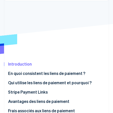
Découvrez les prochaines évolutions
Commerce en ligne
Radar
Prévention de la fraude
Écosystème
Atlas
Constitution de start-up
Partenaires
Climate
Stripe App Marketplace
Élimination du carbone
Identity
Vérification de l'identité
Introduction
En quoi consistent les liens de paiement ?
Stripe Sessions 2026
Qui utilise les liens de paiement et pourquoi ?
Découvrez comment Stripe construit l’infrastructure écono
Regarder la vidéo
Stripe Payment Links
Création de liens Stripe Payment Links
Avantages des liens de paiement
Envoi de liens Stripe Payment Links
Frais associés aux liens de paiement