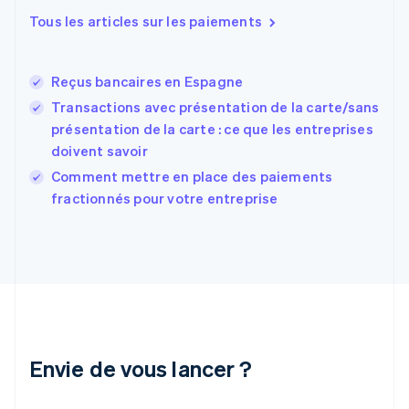
Estonie
Tous les articles sur les paiements
English
États-Unis
English
Español
简体中文
Reçus bancaires en Espagne
Finlande
English
Svenska
Transactions avec présentation de la carte/sans
France
présentation de la carte : ce que les entreprises
Français
English
doivent savoir
Gibraltar
English
Comment mettre en place des paiements
Grèce
fractionnés pour votre entreprise
English
Hongrie
English
Inde
English
Irlande
English
Italie
Italiano
English
Envie de vous lancer ?
Japon
日本語
English