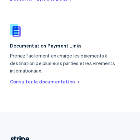
Portugal
Português
English
R.A.S. de Hong Kong, Chine
English
简体中文
République tchèque
English
Roumanie
Documentation Payment Links
English
Royaume-Uni
Prenez facilement en charge les paiements à
English
destination de plusieurs parties et les virements
Singapour
internationaux.
English
简体中文
Slovaquie
Consulter la documentation
English
Slovénie
English
Italiano
Suède
Svenska
English
Suisse
Deutsch
Français
Italiano
English
Thaïlande
ไทย
English