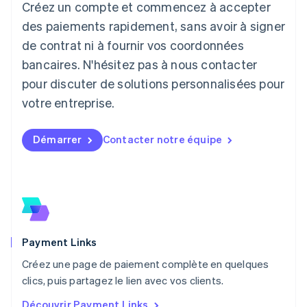
Créez un compte et commencez à accepter
Lettonie
English
des paiements rapidement, sans avoir à signer
Liechtenstein
de contrat ni à fournir vos coordonnées
Deutsch
English
Lituanie
bancaires. N'hésitez pas à nous contacter
English
pour discuter de solutions personnalisées pour
Luxembourg
votre entreprise.
Français
Deutsch
English
Malaisie
English
简体中文
Démarrer
Contacter notre équipe
Malte
English
Mexique
Español
English
Norvège
English
Nouvelle-Zélande
English
Payment Links
Pays-Bas
Créez une page de paiement complète en quelques
Nederlands
English
clics, puis partagez le lien avec vos clients.
Pologne
English
Découvrir Payment Links