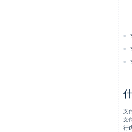
支
支
行