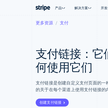
产品
解决方案
开发
更多资源
支付
按企业阶段
文档
学习
按应用场
支持
支付
营收
大型企业
Stripe 文档
博客
智能体
获取支
Payments
Billing
初创企业
API 参考文档
客户案例
加密货
托管支
在线支付
经常性收入
库与 SDK
指南
电子商
专业服
Managed Payments
Metronome
Stripe Apps
支付链接：它
嵌入式
备案商家解决方案
按用量计费
财务自
Payment links
Subscriptions
全球化
无代码支付
订阅管理
应用内
何使用它们
Checkout
Invoicing
交易市
预构建支付界面
一次性或定期账单
资金管
Elements
Tax
平台
灵活的 UI 组件
销售税和增值税自动
SaaS
支付方式
Revenue Recogniti
支付链接是创建自定义支付页面的一
Access to 125+
会计自动化
的关于在每个渠道上使用支付链接的
Terminal
Stripe Sigma
线下支付
自定义报告
Authorization Boost
Data Pipeline
创建支付链接
支付成功率优化
数据同步
Link