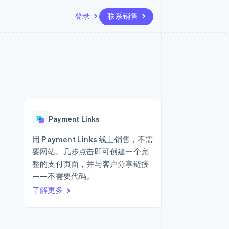
登录
联系销售
资源
生态系统
联系
场
更多
应用集成
合作伙伴
联系销售
Product roadmap
代码示例
Stripe App Marketplace
成为合作伙伴
了解未来规划
开发者博客
版
API 状态
Radar
欺诈防范
台版
Payment Links
务
Atlas
初创企业注册
用 Payment Links 线上销售，不需
卡
要网站。几步点击即可创建一个完
Climate
碳移除
整的支付页面，并与客户分享链接
——不需要代码。
Identity
在线身份验证
了解更多