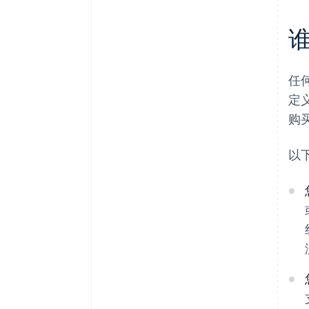
任
定
购
以