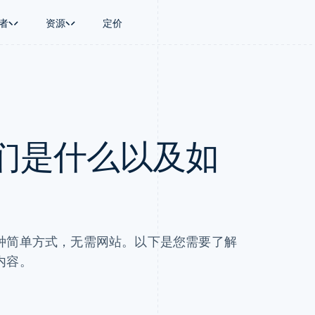
者
资源
定价
景
指南
按行业
公司
资金管理
平台和交易市
商务
持
接受线上付款
AI 企业
产品路线图
Treasury
Connect
币
持方案
实施预置结账流程
创作者经济
Sessions 年度大会
企业财务
平台支付
务
务
构建平台或交易市场
游戏
招聘
Global Payouts
Capital 平台
们是什么以及如
金融
管理订阅
酒店、旅游与休闲
资讯中心
向第三方打款
客户融资
动化
提供按用量计费
保险
Stripe Press
Capital
Treasury 平
企业
发行稳定币支持的支付卡
媒体与娱乐
企业融资
嵌入式金融服
支付
通过智能体配置和管理服务
非营利组织
Crypto
Issuing
场
专业服务
钱包、稳定币发行和发卡基础设
实体卡和虚拟
理
公共部门
施
零售
化
Crypto Onramp
on
可嵌入的加密货币购买
种简单方式，无需网站。以下是您需要了解
内容。