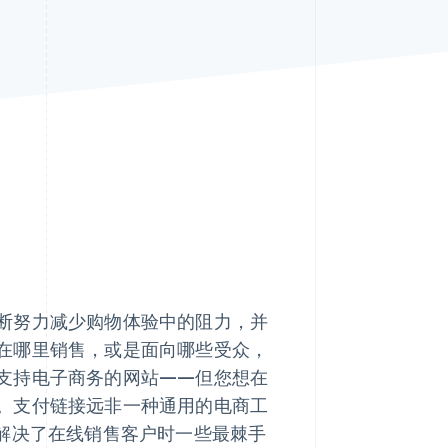
Stripe Sessions 2026
了解 Stripe 如何为 AI 构
建经济基础设施。
立即观看
断努力减少购物体验中的阻力，并
在哪里销售，或是面向哪些受众，
支持电子商务的网站——但您想在
。支付链接远非一种通用的电商工
，解决了在线销售客户时一些最棘手