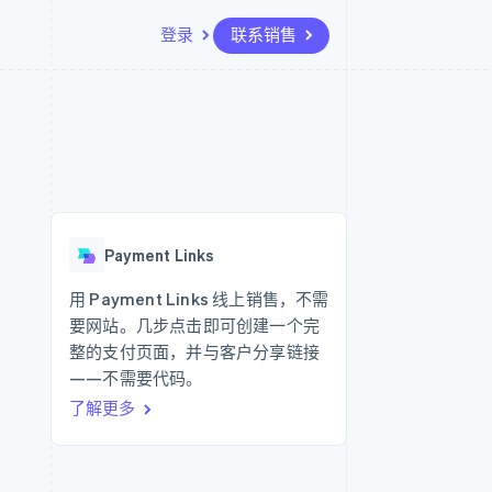
登录
联系销售
资源
生态系统
联系
场
更多
应用集成
合作伙伴
联系销售
Product roadmap
代码示例
Stripe App Marketplace
成为合作伙伴
了解未来规划
开发者博客
API 状态
Radar
欺诈防范
Payment Links
Atlas
初创企业注册
用 Payment Links 线上销售，不需
要网站。几步点击即可创建一个完
Climate
碳移除
整的支付页面，并与客户分享链接
——不需要代码。
了解更多