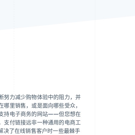
Stripe Sessions 2026
了解 Stripe 如何为 AI 构
建经济基础设施。
立即观看
断努力减少购物体验中的阻力，并
在哪里销售，或是面向哪些受众，
支持电子商务的网站——但您想在
。支付链接远非一种通用的电商工
，解决了在线销售客户时一些最棘手