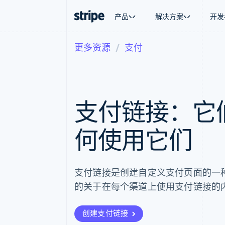
产品
解决方案
开发
更多资源
支付
按企业阶段
文档
学习
按应用场
支持
支付
营收
大型企业
Stripe 文档
博客
智能体
获取支
Payments
Billing
初创企业
API 参考文档
客户案例
加密货
托管支
在线支付
经常性收入
库与 SDK
指南
电子商
专业服
Payment links
Metronome
Stripe Apps
支付链接：它
嵌入式
无代码支付
按用量计费
财务自
Checkout
Subscriptions
全球化
预构建支付界面
订阅管理
应用内
何使用它们
Elements
Invoicing
交易市
灵活的 UI 组件
一次性或定期账单
资金管
支付方式
Tax
平台
支持 125 种以上
销售税和增值税自动
SaaS
Authorization Boost
Revenue Recogniti
支付链接是创建自定义支付页面的一
支付成功率优化
会计自动化
的关于在每个渠道上使用支付链接的
Link
Stripe Sigma
加速结账
自定义报告
Data Pipeline
创建支付链接
数据同步