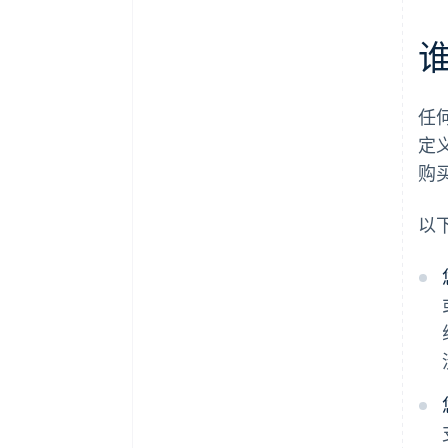
任
定
购
以