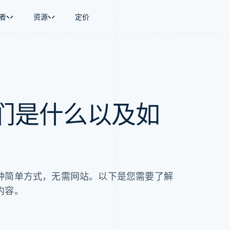
者
资源
定价
景
指南
按行业
公司
资金管理
平台和交易市
商务
持
接受线上付款
AI 企业
产品路线图
Global Payouts
Connect
币
持方案
实施预置结账流程
创作者经济
Sessions 年度大会
向第三方打款
平台支付
务
务
构建平台或交易市场
游戏
招聘
们是什么以及如
金融
管理订阅
酒店、旅游与休闲
资讯中心
动化
提供按用量计费
保险
Stripe Press
企业
发行稳定币支持的支付卡
媒体与娱乐
支付
通过智能体配置和管理服务
非营利组织
场
专业服务
理
公共部门
零售
化
on
种简单方式，无需网站。以下是您需要了解
内容。