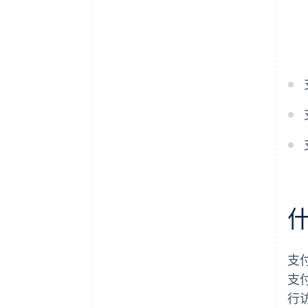
支
支
行