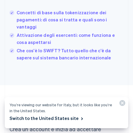
Français
English
Germania
Concetti di base sulla tokenizzazione dei
Deutsch
English
pagamenti: di cosa si tratta e quali sono i
Giappone
日本語
English
vantaggi
Gibilterra
Attivazione degli esercenti: come funziona e
English
cosa aspettarsi
Grecia
English
Che cos'è lo SWIFT? Tutto quello che c'è da
India
sapere sul sistema bancario internazionale
English
Irlanda
English
Italia
Italiano
English
Lettonia
English
Liechtenstein
You’re viewing our website for Italy, but it looks like you’re
Deutsch
English
in the United States.
Tutto pronto per iniziare?
Lituania
Switch to the United States site
English
Crea un account e inizia ad accettare
Lussemburgo