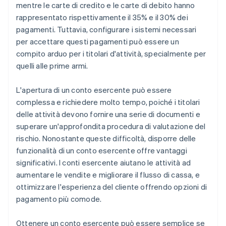
8. Configura l’elaborazione dei pagamenti
mentre le carte di credito e le carte di debito hanno
rappresentato rispettivamente il 35% e il 30% dei
9. Verifica il sistema
pagamenti. Tuttavia, configurare i sistemi necessari
10. Inizia ad accettare i pagamenti
per accettare questi pagamenti può essere un
compito arduo per i titolari d'attività, specialmente per
quelli alle prime armi.
L'apertura di un conto esercente può essere
complessa e richiedere molto tempo, poiché i titolari
delle attività devono fornire una serie di documenti e
superare un'approfondita procedura di valutazione del
rischio. Nonostante queste difficoltà, disporre delle
funzionalità di un conto esercente offre vantaggi
significativi. I conti esercente aiutano le attività ad
aumentare le vendite e migliorare il flusso di cassa, e
ottimizzare l'esperienza del cliente offrendo opzioni di
pagamento più comode.
Ottenere un conto esercente può essere semplice se