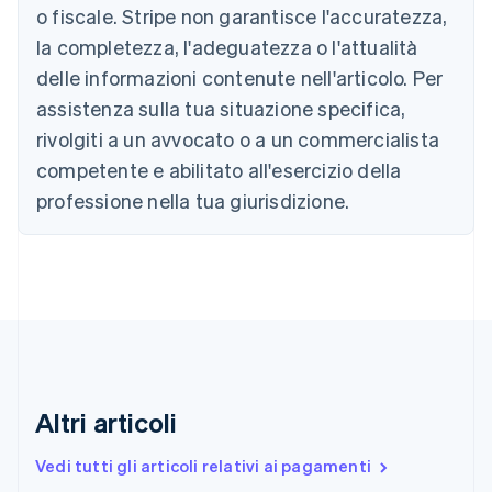
Nederlands
Français
Deutsch
English
o fiscale. Stripe non garantisce l'accuratezza,
Brasile
la completezza, l'adeguatezza o l'attualità
Português
English
Bulgaria
delle informazioni contenute nell'articolo. Per
English
assistenza sulla tua situazione specifica,
Canada
rivolgiti a un avvocato o a un commercialista
English
Français
Cina continentale
competente e abilitato all'esercizio della
简体中文
English
professione nella tua giurisdizione.
Cipro
English
Croazia
English
Italiano
Danimarca
English
Emirati Arabi Uniti
English
Estonia
English
Altri articoli
Finlandia
English
Svenska
Vedi tutti gli articoli relativi ai pagamenti
Francia