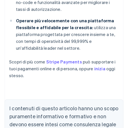
no-code e funzionalità avanzate per migliorare i
tassi di autorizzazione.
Operare più velocemente con una piattaforma
flessibile e affidabile per la crescita:
utilizza una
piattaforma progettata per crescere insieme a te,
con tempi di operatività del 99,999% e
un'affidabilità leader nel settore.
Scopri di più come
Stripe Payments
può supportare i
tuoi pagamenti online e di persona, oppure
inizia
oggi
stesso.
Australia
I contenuti di questo articolo hanno uno scopo
English
Austria
puramente informativo e formativo e non
Deutsch
English
devono essere intesi come consulenza legale
Belgio