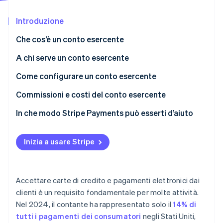
Scopri cosa ti aspetta
Introduzione
Radar
Ecosistema
Prevenzione delle frodi
Che cos’è un conto esercente
Partner
Atlas
Stripe App Marketplace
Costituzione di start-up
A chi serve un conto esercente
Climate
Come configurare un conto esercente
Rimozione del carbonio
1. Registra la tua attività
Commissioni e costi del conto esercente
Identity
Verifica online dell'identità
2. Richiedi un numero EIN
In che modo Stripe Payments può esserti d’aiuto
3. Apri un conto bancario business
Inizia a usare Stripe
4. Cerca i fornitori di conti esercente
Stripe Sessions 2026
5. Completa la richiesta di registrazione
Scopri come Stripe sta costruendo l'infrastruttura economi
Accettare carte di credito e pagamenti elettronici dai
Guarda ora
6. Fornisci la documentazione di supporto
clienti è un requisito fondamentale per molte attività.
Nel 2024, il contante ha rappresentato solo il
14% di
7. Attendi l’approvazione
tutti i pagamenti dei consumatori
negli Stati Uniti,