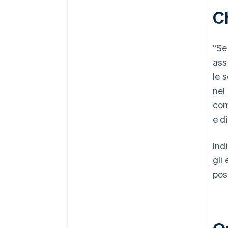
I suoi strumenti si integrano con
i tuoi?
Ch
Puoi parlare con i clienti attuali?
“Se
ass
le 
nel
com
e d
Ind
gli
pos