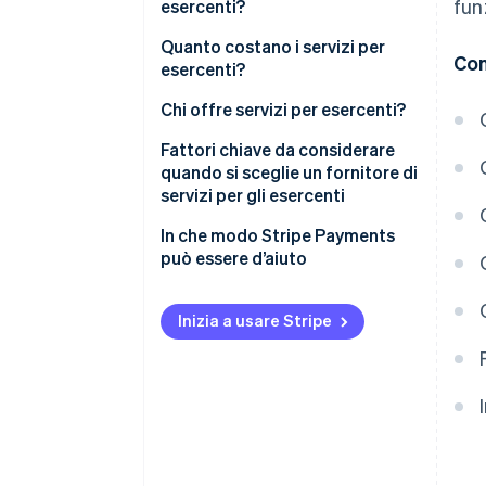
fun
esercenti?
Quanto costano i servizi per
Con
esercenti?
Chi offre servizi per esercenti?
Fattori chiave da considerare
quando si sceglie un fornitore di
servizi per gli esercenti
Di cosa hai più bisogno da un
In che modo Stripe Payments
fornitore di servizi per gli
può essere d’aiuto
esercenti?
Quali sono i costi coinvolti?
Inizia a usare Stripe
Le sue soluzioni si
espanderanno con la tua
attività?
Che tipo di servizio clienti offre?