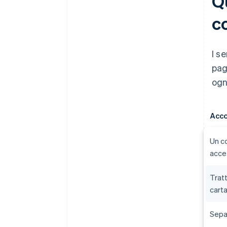
Qu
c
I s
pag
ogn
Acco
Un co
acce
Trat
carta
Separ