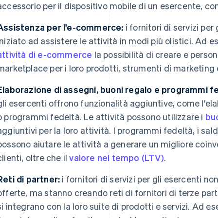
accessorio per il dispositivo mobile di un esercente, co
Assistenza per l'e-commerce:
i fornitori di servizi p
iniziato ad assistere le attività in modi più olistici. Ad 
attività di e-commerce
la possibilità di creare e perso
marketplace per i loro prodotti, strumenti di marketing o
Elaborazione di assegni, buoni regalo e programmi fe
gli esercenti offrono funzionalità aggiuntive, come l'el
o programmi fedeltà. Le attività possono utilizzare i
bu
aggiuntivi per la loro attività. I programmi fedeltà, i sal
possono aiutare le attività a generare un migliore coinv
clienti, oltre che il
valore nel tempo (LTV)
.
Reti di partner:
i fornitori di servizi per gli esercenti non
offerte, ma stanno creando reti di fornitori di terze par
si integrano con la loro suite di prodotti e servizi. Ad es