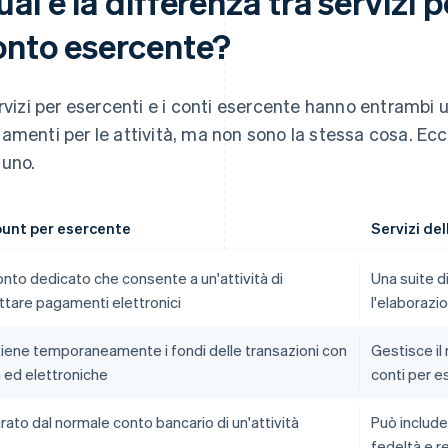
al è la differenza tra servizi p
onto esercente?
ervizi per esercenti e i conti esercente hanno entrambi u
amenti per le attività, ma non sono la stessa cosa. Ecco
uno.
unt per esercente
Servizi de
nto dedicato che consente a un'attività di
Una suite d
ttare pagamenti elettronici
l'elaborazi
tiene temporaneamente i fondi delle transazioni con
Gestisce il
 ed elettroniche
conti per e
ato dal normale conto bancario di un'attività
Può includ
fedeltà e r