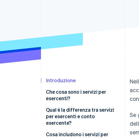
Link
Pagamento accelerato
Financial Connections
Conti finanziari collegati
Introduzione
Nel
acc
Che cosa sono i servizi per
esercenti?
con 
Qual è la differenza tra servizi
Se 
per esercenti e conto
esercente?
del
sem
Cosa includono i servizi per