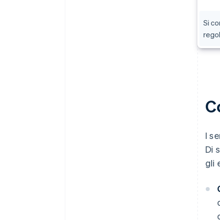
Si co
rego
Co
I s
Di 
gli