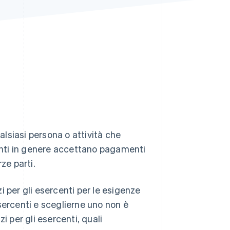
Stripe Sessions 2026
Scopri come Stripe sta
costruendo
l'infrastruttura
economica per l'IA.
Guarda ora
ualsiasi persona o attività che
centi in genere accettano pagamenti
rze parti.
zi per gli esercenti per le esigenze
 esercenti e sceglierne uno non è
i per gli esercenti, quali