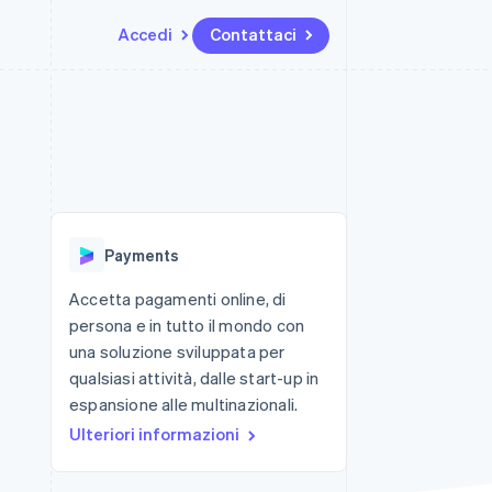
Accedi
Contattaci
Risorse
Ecosistema
Recapiti
me e marketplace
Altro
Integrazioni app
Partner
Contattaci
Product roadmap
ns
Esempi di codice
Stripe App Marketplace
Diventa nostro partner
Scopri cosa ti aspetta
 piattaforme
Blog per sviluppatori
 platforms
ibero
Stato dell'API
Radar
ari integrati
Prevenzione delle frodi
Payments
 fisiche
Atlas
Costituzione di start-up
Accetta pagamenti online, di
persona e in tutto il mondo con
Climate
Rimozione del carbonio
una soluzione sviluppata per
qualsiasi attività, dalle start-up in
Identity
Verifica online dell'identità
espansione alle multinazionali.
Ulteriori informazioni