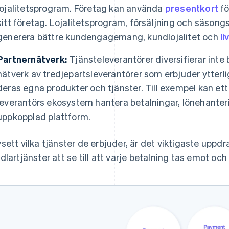
lojalitetsprogram. Företag kan använda
presentkort
fö
sitt företag. Lojalitetsprogram, försäljning och säson
generera bättre kundengagemang, kundlojalitet och
li
Partnernätverk:
Tjänsteleverantörer diversifierar inte
nätverk av tredjepartsleverantörer som erbjuder ytterl
deras egna produkter och tjänster. Till exempel kan e
leverantörs ekosystem hantera betalningar, lönehanteri
uppkopplad plattform.
sett vilka tjänster de erbjuder, är det viktigaste uppdr
dlartjänster att se till att varje betalning tas emot oc