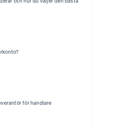
luderar och hur du väljer den bästa
arkonto?
everantör för handlare