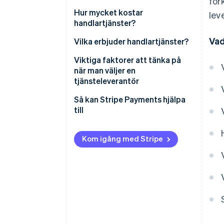
för
Hur mycket kostar
lev
handlartjänster?
Vad
Vilka erbjuder handlartjänster?
Viktiga faktorer att tänka på
när man väljer en
tjänsteleverantör
Vad behöver du mest från en
Så kan Stripe Payments hjälpa
tjänsteleverantör?
till
Vilka kostnader är inblandade?
Kom igång med Stripe
Kommer lösningarna att skala
upp med ditt företag?
Vilken typ av kundtjänst
erbjuder den?
Integreras verktygen med dina?
Kan du prata med befintliga