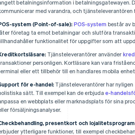
angett betalningsinformation i betalningsgatewayen. 
kommunicerar med varandra, och tjänsteleverantören fl
POS-system (Point-of-sale):
POS-system
består av 
låter företag ta emot betalningar och slutföra transakt
tillhandahåller funktionalitet för uppgifter som att upp
Kreditkortsläsare:
Tjänsteleverantörer använder
kred
transaktioner personligen. Kortläsare kan vara friståe
terminal eller ett tillbehör till en handlares mobila enhe
Support för e-handel:
Tjänsteleverantörer har nyligen 
holistiska sätt. Till exempel kan de erbjuda
e-handelsf
anpassa en webbplats eller marknadsplats för sina pr
eller försäljningsanalyser.
Checkbehandling, presentkort och lojalitetsprogram
erbjuder ytterligare funktioner, till exempel checkbehan