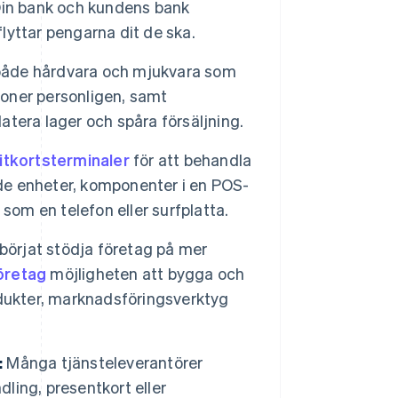
Din bank och kundens bank
yttar pengarna dit de ska.
både hårdvara och mjukvara som
ioner personligen, samt
datera lager och spåra försäljning.
itkortsterminaler
för att behandla
nde enheter, komponenter i en POS-
t som en telefon eller surfplatta.
börjat stödja företag på mer
öretag
möjligheten att bygga och
odukter, marknadsföringsverktyg
:
Många tjänsteleverantörer
dling, presentkort eller