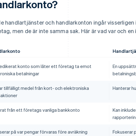
andlarkonto?
e handlartjänster och handlarkonton ingår visserligen 
etag, men de är inte samma sak. Här är vad var och en 
larkonto
Handlartj
dedikerat konto som låter ett företag ta emot
En uppsätt
roniska betalningar
betalnings
r tillfälligt medel från kort- och elektroniska
Hanterar hu
saktioner
rat från ett företags vanliga bankkonto
Kan inklude
rapporteri
serar på var pengar förvaras före avräkning
Fokuserar p