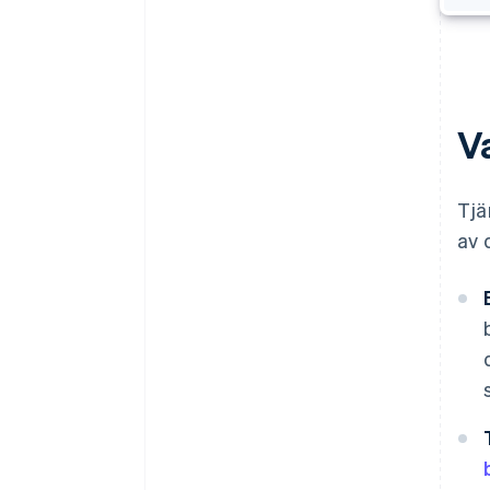
Va
Tjä
av 