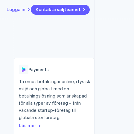
Logga in
Kontakta säljteamet
Resurser
Ecosystem
Kontakt
ch
Mer
er
Appintegrationer
Partner
Kontakta säljteamet
Product roadmap
Kodexempel
Stripe App Marketplace
Bli partner
Se vad som kommer härnäst
Utvecklarblogg
r plattformar
tid
API-status
Radar
Bedrägeribekämpning
Payments
Atlas
Bolagsbildning för startups
Ta emot betalningar online, i fysisk
miljö och globalt med en
Climate
Koldioxidinfångning
betalningslösning som är skapad
för alla typer av företag – från
Identity
Identitetsverifiering online
växande startup-företag till
globala storföretag.
Läs mer