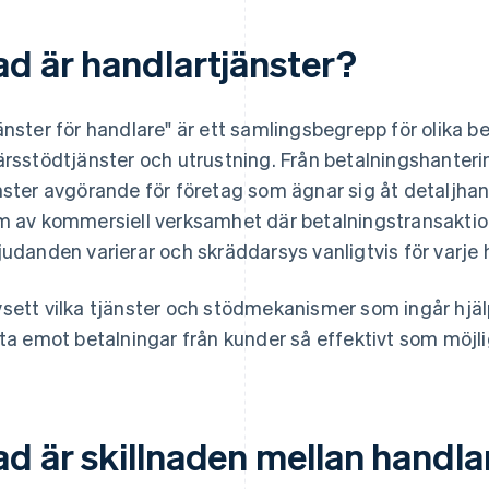
ad är handlartjänster?
änster för handlare" är ett samlingsbegrepp för olika b
ärsstödtjänster och utrustning. Från betalningshanteri
nster avgörande för företag som ägnar sig åt detaljhan
m av kommersiell verksamhet där betalningstransaktio
judanden varierar och skräddarsys vanligtvis för varje
sett vilka tjänster och stödmekanismer som ingår hjäl
 ta emot betalningar från kunder så effektivt som möjli
d är skillnaden mellan handlar