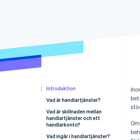
Accelererad kassaprocess
Financial Connections
Länkade finanskontodata
Introduktion
Ino
bet
Vad är handlartjänster?
stö
Vad är skillnaden mellan
handlartjänster och ett
Om 
handlarkonto?
beh
Vad ingår i handlartjänster?