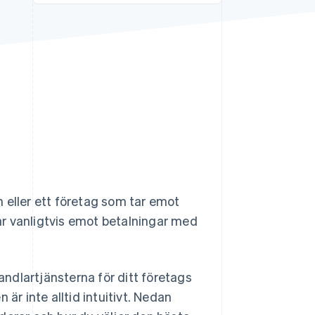
Stripe Sessions 2026
Se hur Stripe bygger den
ekonomiska
infrastrukturen för AI.
Titta nu
 eller ett företag som tar emot
tar vanligtvis emot betalningar med
handlartjänsterna för ditt företags
är inte alltid intuitivt. Nedan