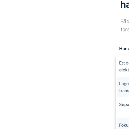
h
Båd
för
Hand
Ett 
elekt
Lagra
tran
Sepa
Foku