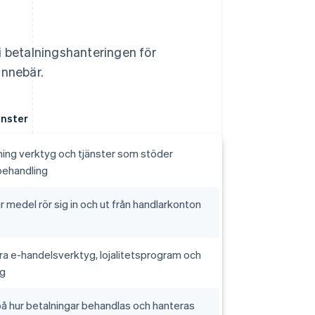
i betalningshanteringen för
innebär.
änster
ning verktyg och tjänster som stöder
behandling
r medel rör sig in och ut från handlarkonton
ra e-handelsverktyg, lojalitetsprogram och
ng
å hur betalningar behandlas och hanteras