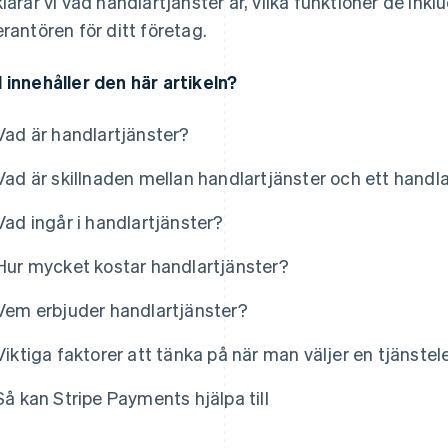
klarar vi vad handlartjänster är, vilka funktioner de ink
erantören för ditt företag.
 innehåller den här artikeln?
Vad är handlartjänster?
Vad är skillnaden mellan handlartjänster och ett handl
Vad ingår i handlartjänster?
Hur mycket kostar handlartjänster?
Vem erbjuder handlartjänster?
Viktiga faktorer att tänka på när man väljer en tjänstel
Så kan Stripe Payments hjälpa till