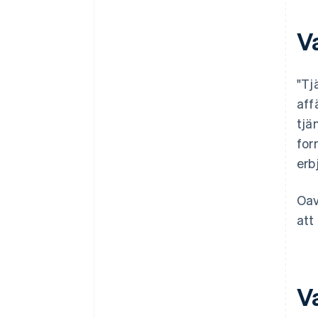
kunder?
V
"Tj
aff
tjä
for
erb
Oav
att
Va