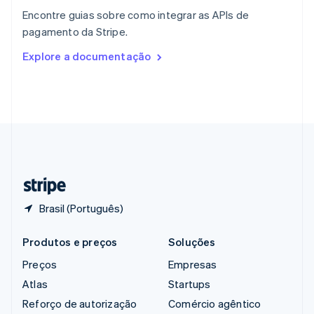
English
Encontre guias sobre como integrar as APIs de
República Tcheca
pagamento da Stripe.
English
Romênia
Explore a documentação
English
Singapura
English
简体中文
Suécia
Svenska
English
Suíça
Deutsch
Français
Italiano
English
Tailândia
ไทย
English
Brasil (Português)
Produtos e preços
Soluções
Preços
Empresas
Atlas
Startups
Reforço de autorização
Comércio agêntico