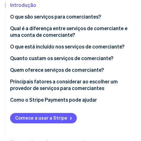
Introdução
Ecossistema
O que são serviços para comerciantes?
Qual é a diferença entre serviços de comerciante e
Stripe Sessions 2026
Parceiros
Stripe App Marketplace
uma conta de comerciante?
Veja como a Stripe está construindo a infraestrutura econô
Assista agora
O que está incluído nos serviços de comerciante?
Quanto custam os serviços de comerciante?
Quem oferece serviços de comerciante?
Principais fatores a considerar ao escolher um
provedor de serviços para comerciantes
O que você mais precisa de um provedor de serviços
Como o Stripe Payments pode ajudar
para comerciantes?
Quais são os custos envolvidos?
Comece a usar a Stripe
As soluções dele vão crescer com a sua empresa?