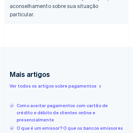
English
Français
aconselhamento sobre sua situação
China continental
particular.
简体中文
English
Chipre
English
Croácia
English
Italiano
Dinamarca
English
Emirados Árabes Unidos
English
Eslováquia
Mais artigos
English
Eslovênia
Ver todos os artigos sobre pagamentos
English
Italiano
Espanha
Español
English
Como aceitar pagamentos com cartão de
Estados Unidos
crédito e débito de clientes online e
English
Español
简体中文
Estônia
presencialmente
English
O que é um emissor? O que os bancos emissores
Finlândia