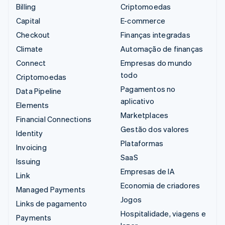
Billing
Criptomoedas
Capital
E-commerce
Checkout
Finanças integradas
Climate
Automação de finanças
Connect
Empresas do mundo
todo
Criptomoedas
Pagamentos no
Data Pipeline
aplicativo
Elements
Marketplaces
Financial Connections
Gestão dos valores
Identity
Plataformas
Invoicing
SaaS
Issuing
Empresas de IA
Link
Economia de criadores
Managed Payments
Jogos
Links de pagamento
Hospitalidade, viagens e
Payments