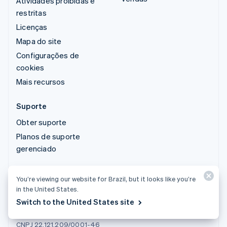
Atividades proibidas e
restritas
Licenças
Mapa do site
Configurações de
cookies
Mais recursos
Suporte
Obter suporte
Planos de suporte
gerenciado
You’re viewing our website for Brazil, but it looks like you’re
in the United States.
Switch to the United States site
Stripe Brasil Soluções de Pagamento Ltda. - Instituição de
Pagamento
CNPJ 22.121.209/0001-46