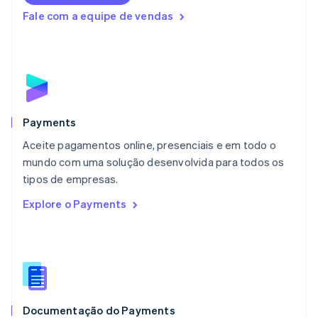
English
Fale com a equipe de vendas
Luxemburgo
Français
Deutsch
English
Malásia
English
简体中文
Malta
English
México
Español
English
Payments
Noruega
Aceite pagamentos online, presenciais e em todo o
English
mundo com uma solução desenvolvida para todos os
Nova Zelândia
English
tipos de empresas.
Países Baixos
Explore o Payments
Nederlands
English
Polônia
English
Portugal
Português
English
RAE de Hong Kong, China
English
简体中文
Documentação do Payments
Reino Unido