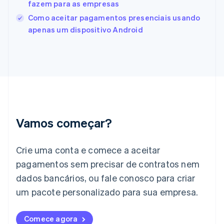
fazem para as empresas
English
Svenska
França
Como aceitar pagamentos presenciais usando
Français
English
apenas um dispositivo Android
Gibraltar
English
Grécia
English
Hungria
English
Índia
English
Irlanda
Vamos começar?
English
Itália
Crie uma conta e comece a aceitar
Italiano
English
Japão
pagamentos sem precisar de contratos nem
日本語
English
dados bancários, ou fale conosco para criar
Letônia
English
um pacote personalizado para sua empresa.
Liechtenstein
Deutsch
English
Comece agora
Lituânia