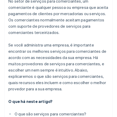
Que tipo de atendimento ao cliente ele oferece?
No setor de serviços para comerciantes, um
comerciante é qualquer pessoa ou empresa que aceita
As ferramentas dele se integram com as suas?
pagamentos de clientes por mercadorias ou serviços.
É possível falar com os clientes atuais?
Os comerciantes normalmente aceitam pagamentos
com suporte de provedores de serviços para
comerciantes terceirizados.
Se você administra uma empresa, é importante
encontrar os melhores serviços para comerciantes de
acordo com as necessidades da sua empresa. Há
muitos provedores de serviços para comerciantes, e
escolher um nem sempre é intuitivo. Abaixo,
explicaremos o que são serviços para comerciantes,
quais recursos eles incluem e como escolher o melhor
provedor para a sua empresa.
O que há neste artigo?
O que são serviços para comerciantes?