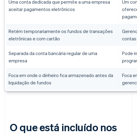
Uma conta dedicada que permite a uma empresa
Um con
aceitar pagamentos eletrônicos
oferec
pagam
Retém temporariamente os fundos de transações
Gerenc
eletrônicas e com cartão
contas
Separada da conta bancária regular de uma
Pode i
empresa
program
Foca em onde o dinheiro fica armazenado antes da
Foca e
liquidação de fundos
gerenc
O que está incluído nos