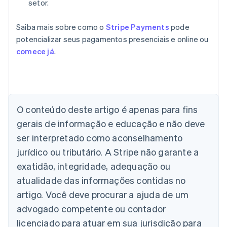
setor.
Saiba mais sobre como o
Stripe Payments
pode
potencializar seus pagamentos presenciais e online ou
comece já
.
Alemanha
O conteúdo deste artigo é apenas para fins
Deutsch
English
Austrália
gerais de informação e educação e não deve
English
ser interpretado como aconselhamento
Áustria
jurídico ou tributário. A Stripe não garante a
Deutsch
English
Bélgica
exatidão, integridade, adequação ou
Nederlands
Français
Deutsch
English
atualidade das informações contidas no
Brasil
Português
English
artigo. Você deve procurar a ajuda de um
Bulgária
advogado competente ou contador
English
Canadá
licenciado para atuar em sua jurisdição para