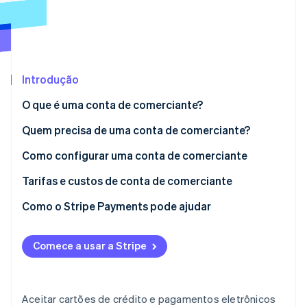
Veja o que está chegando
Radar
Ecossistema
Prevenção de fraudes
Parceiros
Atlas
Stripe App Marketplace
Incorporação de startups
Introdução
Climate
O que é uma conta de comerciante?
Remoção de carbono
Quem precisa de uma conta de comerciante?
Identity
Verificação de identidade
Como configurar uma conta de comerciante
1. Registre sua empresa
Tarifas e custos de conta de comerciante
2. Obtenha um EIN
Como o Stripe Payments pode ajudar
Stripe Sessions 2026
3. Abra uma conta bancária empresarial
Veja como a Stripe está construindo a infraestrutura econ
Comece a usar a Stripe
Assista agora
4. Pesquise provedores de conta de comerciante
5. Preencha uma inscrição
Aceitar cartões de crédito e pagamentos eletrônicos