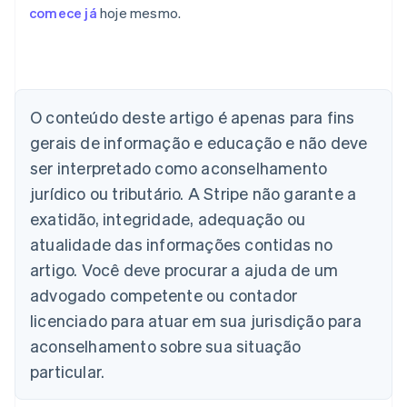
comece já
hoje mesmo.
Alemanha
Deutsch
English
Austrália
O conteúdo deste artigo é apenas para fins
English
gerais de informação e educação e não deve
Áustria
ser interpretado como aconselhamento
Deutsch
English
Bélgica
jurídico ou tributário. A Stripe não garante a
Nederlands
Français
Deutsch
English
exatidão, integridade, adequação ou
Brasil
atualidade das informações contidas no
Português
English
Bulgária
artigo. Você deve procurar a ajuda de um
English
advogado competente ou contador
Canadá
English
Français
licenciado para atuar em sua jurisdição para
China continental
aconselhamento sobre sua situação
简体中文
English
Chipre
particular.
English
Croácia