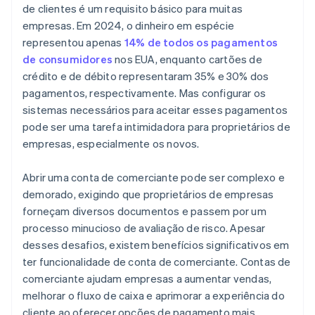
6. Envie a documentação de suporte
de clientes é um requisito básico para muitas
empresas. Em 2024, o dinheiro em espécie
7. Aguarde a aprovação
representou apenas
14% de todos os pagamentos
8. Configure o processamento de pagamentos
de consumidores
nos EUA, enquanto cartões de
crédito e de débito representaram 35% e 30% dos
9. Teste o sistema
pagamentos, respectivamente. Mas configurar os
10. Comece a aceitar pagamentos
sistemas necessários para aceitar esses pagamentos
pode ser uma tarefa intimidadora para proprietários de
empresas, especialmente os novos.
Abrir uma conta de comerciante pode ser complexo e
demorado, exigindo que proprietários de empresas
forneçam diversos documentos e passem por um
processo minucioso de avaliação de risco. Apesar
desses desafios, existem benefícios significativos em
ter funcionalidade de conta de comerciante. Contas de
comerciante ajudam empresas a aumentar vendas,
melhorar o fluxo de caixa e aprimorar a experiência do
cliente ao oferecer opções de pagamento mais