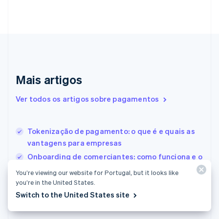
English
Italiano
Dinamarca
English
Emirados Árabes Unidos
English
Eslováquia
English
Mais artigos
Eslovênia
English
Italiano
Ver todos os artigos sobre pagamentos
Espanha
Español
English
Estados Unidos
Tokenização de pagamento: o que é e quais as
English
Español
简体中文
Estônia
vantagens para empresas
English
Onboarding de comerciantes: como funciona e o
Finlândia
que esperar
English
Svenska
You’re viewing our website for Portugal, but it looks like
França
O que é o SWIFT? O que saber sobre o sistema
you’re in the United States.
Français
English
bancário internacional
Switch to the United States site
Gibraltar
English
Grécia