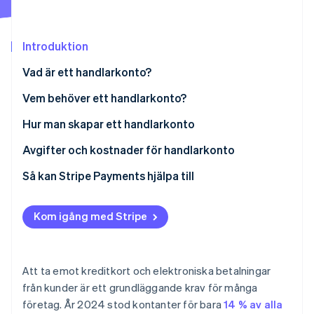
Identitetsverifiering online
Partner
Stripe App Marketplace
Introduktion
Vad är ett handlarkonto?
Stripe Sessions 2026
Vem behöver ett handlarkonto?
Se hur Stripe bygger den ekonomiska inf
Titta nu
Hur man skapar ett handlarkonto
1. Registrera ditt företag
Avgifter och kostnader för handlarkonto
2. Skaffa ett arbetsgivarnummer (EIN)
Så kan Stripe Payments hjälpa till
3. Öppna ett företagskonto på banken
Kom igång med Stripe
4. Undersök olika leverantörer av handlarkonton
5. Fyll i en ansökan
Att ta emot kreditkort och elektroniska betalningar
6. Tillhandahåll dokumentation som styrker de
från kunder är ett grundläggande krav för många
lämnade uppgifterna
företag. År 2024 stod kontanter för bara
14 % av alla