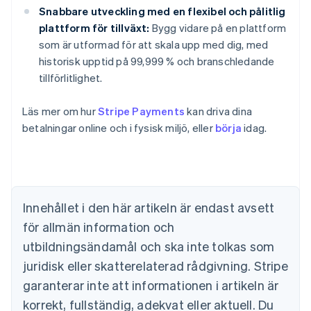
Snabbare utveckling med en flexibel och pålitlig
plattform för tillväxt:
Bygg vidare på en plattform
som är utformad för att skala upp med dig, med
historisk upptid på 99,999 % och branschledande
tillförlitlighet.
Läs mer om hur
Stripe Payments
kan driva dina
betalningar online och i fysisk miljö, eller
börja
idag.
Australien
English
Belgien
Nederlands
Français
Deutsch
English
Brasilien
Português
English
Innehållet i den här artikeln är endast avsett
Bulgarien
för allmän information och
English
Cypern
utbildningsändamål och ska inte tolkas som
English
juridisk eller skatterelaterad rådgivning. Stripe
Danmark
garanterar inte att informationen i artikeln är
English
Estland
korrekt, fullständig, adekvat eller aktuell. Du