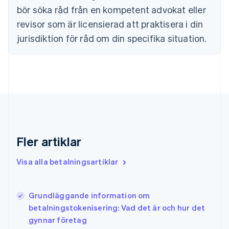
English
bör söka råd från en kompetent advokat eller
Fastlandskina
revisor som är licensierad att praktisera i din
简体中文
English
Finland
jurisdiktion för råd om din specifika situation.
English
Svenska
Frankrike
Français
English
Förenade Arabemiraten
English
Gibraltar
English
Grekland
English
Fler artiklar
Hongkong SAR, Kina
English
简体中文
Indien
Visa alla betalningsartiklar
English
Irland
English
Grundläggande information om
Italien
betalningstokenisering: Vad det är och hur det
Italiano
English
gynnar företag
Japan