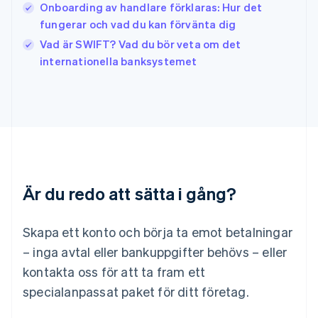
日本語
English
Onboarding av handlare förklaras: Hur det
Kanada
fungerar och vad du kan förvänta dig
English
Français
Vad är SWIFT? Vad du bör veta om det
Kroatien
English
Italiano
internationella banksystemet
Lettland
English
Liechtenstein
Deutsch
English
Litauen
English
Luxemburg
Français
Deutsch
English
Är du redo att sätta i gång?
Malaysia
English
简体中文
Malta
Skapa ett konto och börja ta emot betalningar
English
Mexiko
– inga avtal eller bankuppgifter behövs – eller
Español
English
kontakta oss för att ta fram ett
Nederländerna
specialanpassat paket för ditt företag.
Nederlands
English
Norge