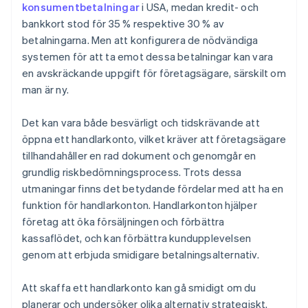
7. Vänta på godkännandet
konsumentbetalningar
i USA, medan kredit- och
bankkort stod för 35 % respektive 30 % av
8. Konfigurera betalningsbehandlingen
betalningarna. Men att konfigurera de nödvändiga
9. Testa systemet
systemen för att ta emot dessa betalningar kan vara
en avskräckande uppgift för företagsägare, särskilt om
10. Börja ta emot betalningar
man är ny.
Det kan vara både besvärligt och tidskrävande att
öppna ett handlarkonto, vilket kräver att företagsägare
tillhandahåller en rad dokument och genomgår en
grundlig riskbedömningsprocess. Trots dessa
utmaningar finns det betydande fördelar med att ha en
funktion för handlarkonton. Handlarkonton hjälper
företag att öka försäljningen och förbättra
kassaflödet, och kan förbättra kundupplevelsen
genom att erbjuda smidigare betalningsalternativ.
Att skaffa ett handlarkonto kan gå smidigt om du
planerar och undersöker olika alternativ strategiskt.