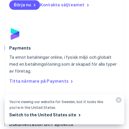
English
Börja nu
Kontakta säljteamet
Nya Zeeland
English
Polen
English
Portugal
Português
English
Rumänien
English
Payments
Schweiz
Ta emot betalningar online, i fysisk miljö och globalt
Deutsch
Français
Italiano
English
med en betalningslösning som är skapad för alla typer
Singapore
English
简体中文
av företag.
Slovakien
Titta närmare på Payments
English
Slovenien
English
Italiano
Spanien
You’re viewing our website for Sweden, but it looks like
Español
English
you’re in the United States.
Storbritannien
Switch to the United States site
English
Dokumentation om Payments
Sverige