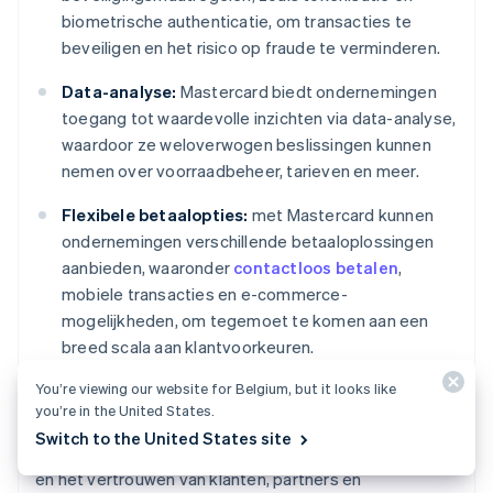
biometrische authenticatie, om transacties te
beveiligen en het risico op fraude te verminderen.
Data-analyse:
Mastercard biedt ondernemingen
toegang tot waardevolle inzichten via data-analyse,
waardoor ze weloverwogen beslissingen kunnen
nemen over voorraadbeheer, tarieven en meer.
Flexibele betaalopties:
met Mastercard kunnen
ondernemingen verschillende betaaloplossingen
aanbieden, waaronder
contactloos betalen
,
mobiele transacties en e-commerce-
mogelijkheden, om tegemoet te komen aan een
breed scala aan klantvoorkeuren.
You’re viewing our website for Belgium, but it looks like
Deze voordelen maken het voor ondernemingen
you’re in the United States.
makkelijker om zich aan te passen aan veranderingen in
Switch to the United States site
de markt, aan de verwachtingen van klanten te voldoen
en het vertrouwen van klanten, partners en