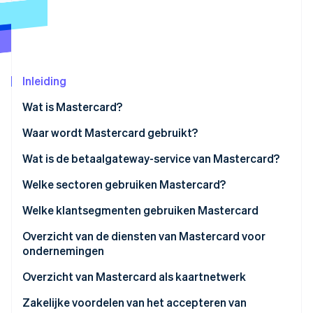
Oprichting van een start-up
Climate
Ecosysteem
CO₂-verwijdering
Partners
Identity
Stripe App Marketplace
Inleiding
Online identiteitsverificatie
Wat is Mastercard?
Wat is Mastercard Send?
Waar wordt Mastercard gebruikt?
Wat is de betaalgateway-service van Mastercard?
Stripe Sessions 2026
Ontdek hoe Stripe de economische infrastructuu
Welke sectoren gebruiken Mastercard?
Nu bekijken
Welke klantsegmenten gebruiken Mastercard
Kaarthouders voor persoonlijk gebruik
Overzicht van de diensten van Mastercard voor
ondernemingen
Ondernemingen en organisaties
Overzicht van Mastercard als kaartnetwerk
Zakelijke voordelen van het accepteren van