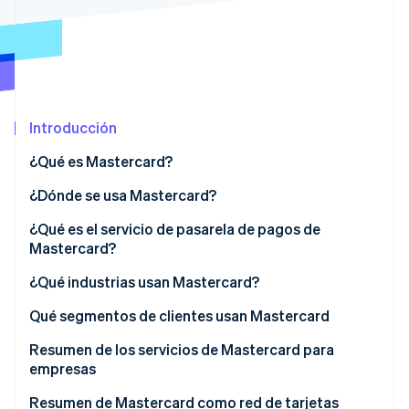
Sector público
Radar
Comercio minorista
Prevención de fraude
Atlas
Constitución de una startup
Ecosystem
Climate
Introducción
Eliminación de dióxido de carbono
Socios
Stripe App Marketplace
Identity
¿Qué es Mastercard?
Verificación de identidad en línea
¿Qué es Mastercard Send?
¿Dónde se usa Mastercard?
¿Qué es el servicio de pasarela de pagos de
Mastercard?
Stripe Sessions 2026
¿Qué industrias usan Mastercard?
Descubre cómo Stripe está construyendo la infraestructu
para la IA.
Qué segmentos de clientes usan Mastercard
Ver ahora
Titulares de tarjetas para uso personal
Resumen de los servicios de Mastercard para
empresas
Empresas y organizaciones
Resumen de Mastercard como red de tarjetas