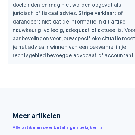
doeleinden en mag niet worden opgevat als
Bulgarije
juridisch of fiscaal advies. Stripe verklaart of
English
Canada
garandeert niet dat de informatie in dit artikel
English
Français
nauwkeurig, volledig, adequaat of actueel is. Voo
Cyprus
English
aanbevelingen voor jouw specifieke situatie moe
Denemarken
je het advies inwinnen van een bekwame, in je
English
Duitsland
rechtsgebied bevoegde advocaat of accountant.
Deutsch
English
Estland
English
Finland
English
Svenska
Frankrijk
Français
English
Gibraltar
English
Meer artikelen
Griekenland
English
Alle artikelen over betalingen bekijken
Hongarije
English