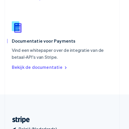
Slowakije
English
Spanje
Español
English
Thailand
ไทย
English
Tsjechië
Documentatie voor Payments
English
Vind een whitepaper over de integratie van de
Vasteland van China
betaal-API's van Stripe.
简体中文
English
Verenigd Koninkrijk
Bekijk de documentatie
English
Verenigde Arabische Emiraten
English
Verenigde Staten
English
Español
简体中文
Zweden
Svenska
English
Zwitserland
Deutsch
Français
Italiano
English
België (Nederlands)