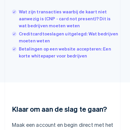
Hongkong SAR, China
Wat zijn transacties waarbij de kaart niet
English
简体中文
Ierland
aanwezig is (CNP - card not present)? Dit is
English
wat bedrijven moeten weten
India
Creditcardtoeslagen uitgelegd: Wat bedrijven
English
moeten weten
Italië
Italiano
English
Betalingen op een website accepteren: Een
Japan
korte whitepaper voor bedrijven
日本語
English
Kroatië
English
Italiano
Letland
English
Liechtenstein
Deutsch
English
Litouwen
English
Klaar om aan de slag te gaan?
Luxemburg
Français
Deutsch
English
Maleisië
Maak een account en begin direct met het
English
简体中文