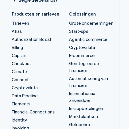
Producten en tarieven
Oplossingen
Tarieven
Grote ondernemingen
Atlas
Start-ups
Authorization Boost
Agentic commerce
Billing
Cryptovaluta
Capital
E-commerce
Checkout
Geïntegreerde
financiën
Climate
Automatisering van
Connect
financiën
Cryptovaluta
Internationaal
Data Pipeline
zakendoen
Elements
In-appbetalingen
Financial Connections
Marktplaatsen
Identity
Geldbeheer
Invoicing