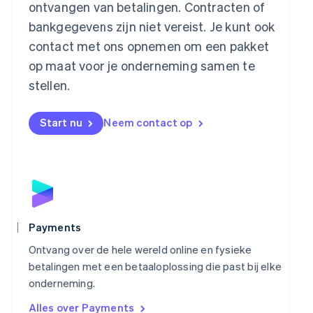
ontvangen van betalingen. Contracten of
Malta
bankgegevens zijn niet vereist. Je kunt ook
English
Mexico
contact met ons opnemen om een pakket
Español
English
op maat voor je onderneming samen te
Nederland
stellen.
Nederlands
English
Nieuw-Zeeland
English
Start nu
Neem contact op
Noorwegen
English
Oostenrijk
Deutsch
English
Polen
English
Portugal
Português
English
Payments
Roemenië
Ontvang over de hele wereld online en fysieke
English
Singapore
betalingen met een betaaloplossing die past bij elke
English
简体中文
onderneming.
Slovenië
Alles over Payments
English
Italiano