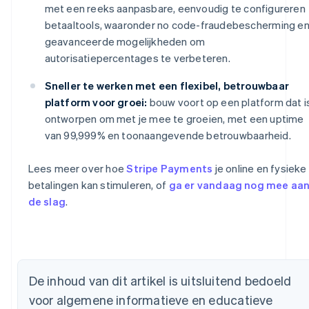
met een reeks aanpasbare, eenvoudig te configureren
betaaltools, waaronder no code-fraudebescherming e
geavanceerde mogelijkheden om
autorisatiepercentages te verbeteren.
Sneller te werken met een flexibel, betrouwbaar
platform voor groei:
bouw voort op een platform dat i
ontworpen om met je mee te groeien, met een uptime
van 99,999% en toonaangevende betrouwbaarheid.
Lees meer over hoe
Stripe Payments
je online en fysieke
betalingen kan stimuleren, of
ga er vandaag nog mee aa
de slag
.
Australië
English
België
De inhoud van dit artikel is uitsluitend bedoeld
Nederlands
Français
Deutsch
English
Brazilië
voor algemene informatieve en educatieve
Português
English