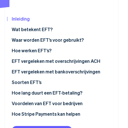
Oprichting van een start-up
Climate
Inleiding
CO₂-verwijdering
Ecosysteem
Identity
Wat betekent EFT?
Partners
Online identiteitsverificatie
Stripe App
Waar worden EFT’s voor gebruikt?
Marketplace
Hoe werken EFT’s?
EFT vergeleken met overschrijvingen ACH
Stripe Sessions 2026
EFT vergeleken met bankoverschrijvingen
Ontdek hoe Stripe de economische infrastructu
Nu bekijken
Soorten EFT’s
Hoe lang duurt een EFT-betaling?
Voordelen van EFT voor bedrijven
Hoe Stripe Payments kan helpen