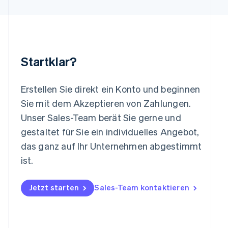
Luxemburg
Français
Deutsch
English
Malaysia
English
简体中文
Malta
Startklar?
English
Mexiko
Español
English
Erstellen Sie direkt ein Konto und beginnen
Neuseeland
Sie mit dem Akzeptieren von Zahlungen.
English
Niederlande
Unser Sales-Team berät Sie gerne und
Nederlands
English
gestaltet für Sie ein individuelles Angebot,
Norwegen
das ganz auf Ihr Unternehmen abgestimmt
English
Österreich
ist.
Deutsch
English
Polen
Jetzt starten
Sales-Team kontaktieren
English
Portugal
Português
English
Rumänien
English