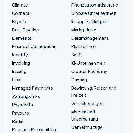
Climate
Finanzautomatisierung
Connect
Globale Unternehmen
Krypto
In-App-Zahlungen
Data Pipeline
Marktplätze
Elements
Geldmanagement
Financial Connections
Plattformen
Identity
SaaS
Invoicing
KI-Unternehmen
Issuing
Creator Economy
Link
Gaming
Managed Payments
Bewirtung, Reisen und
Freizeit
Zahlungslinks
Versicherungen
Payments
Medien und
Payouts
Unterhaltung
Radar
Gemeinnützige
Revenue Recognition