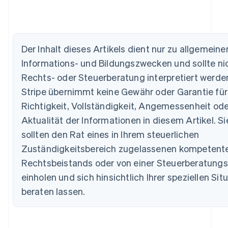
Australien
English
Der Inhalt dieses Artikels dient nur zu allgemeine
Belgien
Informations- und Bildungszwecken und sollte nic
Nederlands
Français
Deutsch
English
Brasilien
Rechts- oder Steuerberatung interpretiert werde
Português
English
Stripe übernimmt keine Gewähr oder Garantie für
Bulgarien
Richtigkeit, Vollständigkeit, Angemessenheit ode
English
Dänemark
Aktualität der Informationen in diesem Artikel. Si
English
sollten den Rat eines in Ihrem steuerlichen
Deutschland
Zuständigkeitsbereich zugelassenen kompetent
Deutsch
English
Estland
Rechtsbeistands oder von einer Steuerberatungs
English
einholen und sich hinsichtlich Ihrer speziellen Sit
Festlandchina
简体中文
English
beraten lassen.
Finnland
English
Svenska
Frankreich
Français
English