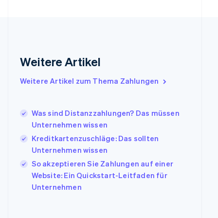
Gibraltar
English
Griechenland
English
Indien
Weitere Artikel
English
Irland
Weitere Artikel zum Thema Zahlungen
English
Italien
Italiano
English
Japan
Was sind Distanzzahlungen? Das müssen
日本語
English
Unternehmen wissen
Kanada
Kreditkartenzuschläge: Das sollten
English
Français
Unternehmen wissen
Kroatien
English
Italiano
So akzeptieren Sie Zahlungen auf einer
Lettland
Website: Ein Quickstart-Leitfaden für
English
Unternehmen
Liechtenstein
Deutsch
English
Litauen
English