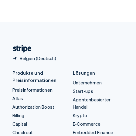
Vereinigte Arabische Emirate
English
Vereinigte Staaten
English
Español
简体中文
Vereinigtes Königreich
English
Zypern
English
Belgien (Deutsch)
Produkte und
Lösungen
Preisinformationen
Unternehmen
Preisinformationen
Start-ups
Atlas
Agentenbasierter
Authorization Boost
Handel
Billing
Krypto
Capital
E-Commerce
Checkout
Embedded Finance