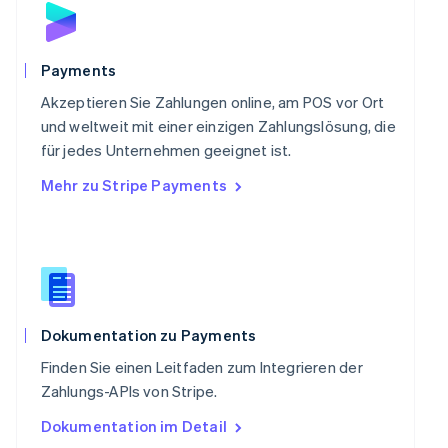
Schweden
Svenska
English
Schweiz
Payments
Deutsch
Français
Italiano
English
Singapur
Akzeptieren Sie Zahlungen online, am POS vor Ort
English
简体中文
und weltweit mit einer einzigen Zahlungslösung, die
Slowakei
für jedes Unternehmen geeignet ist.
English
Mehr zu Stripe Payments
Slowenien
English
Italiano
Sonderverwaltungsregion Hongkong,
China
English
简体中文
Spanien
Español
English
Thailand
Dokumentation zu Payments
ไทย
English
Finden Sie einen Leitfaden zum Integrieren der
Tschechische Republik
Zahlungs-APIs von Stripe.
English
Ungarn
Dokumentation im Detail
English