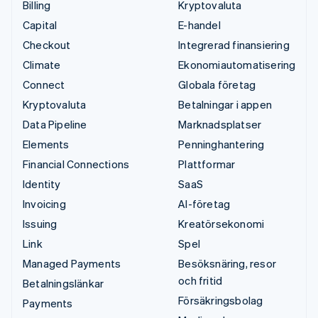
Billing
Kryptovaluta
Capital
E-handel
Checkout
Integrerad finansiering
Climate
Ekonomiautomatisering
Connect
Globala företag
Kryptovaluta
Betalningar i appen
Data Pipeline
Marknadsplatser
Elements
Penninghantering
Financial Connections
Plattformar
Identity
SaaS
Invoicing
AI-företag
Issuing
Kreatörsekonomi
Link
Spel
Managed Payments
Besöksnäring, resor
och fritid
Betalningslänkar
Försäkringsbolag
Payments