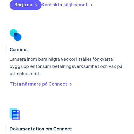
English
Börja nu
Kontakta säljteamet
Nya Zeeland
English
Polen
English
Portugal
Português
English
Rumänien
English
Connect
Schweiz
Lansera inom bara några veckor i stället för kvartal,
Deutsch
Français
Italiano
English
bygg upp en lönsam betalningsverksamhet och väx på
Singapore
English
简体中文
ett enkelt sätt.
Slovakien
Titta närmare på Connect
English
Slovenien
English
Italiano
Spanien
Español
English
Storbritannien
English
Dokumentation om Connect
Sverige