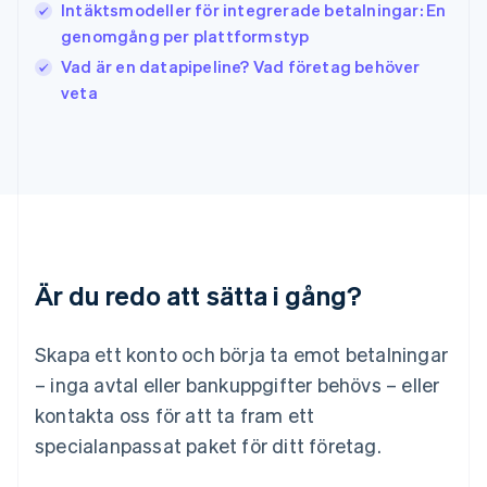
日本語
English
Intäktsmodeller för integrerade betalningar: En
Kanada
genomgång per plattformstyp
English
Français
Vad är en datapipeline? Vad företag behöver
Kroatien
English
Italiano
veta
Lettland
English
Liechtenstein
Deutsch
English
Litauen
English
Luxemburg
Français
Deutsch
English
Är du redo att sätta i gång?
Malaysia
English
简体中文
Malta
Skapa ett konto och börja ta emot betalningar
English
Mexiko
– inga avtal eller bankuppgifter behövs – eller
Español
English
kontakta oss för att ta fram ett
Nederländerna
specialanpassat paket för ditt företag.
Nederlands
English
Norge