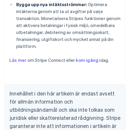
Bygga upp nya intäktsströmmar:
Optimera
intäkterna genom att ta ut avgifter på varje
transaktion. Monetarisera Stripes funktioner genom
att aktivera betalningar i fysisk miljö, omedelbara
utbetalningar, debitering av omsättningsskatt,
finansiering, utgiftskort och mycket annat på din
plattform.
Australien
Läs mer
om Stripe Connect eller
kom igång
idag.
English
Belgien
Nederlands
Français
Deutsch
English
Brasilien
Português
English
Bulgarien
Innehållet i den här artikeln är endast avsett
English
för allmän information och
Cypern
English
utbildningsändamål och ska inte tolkas som
Danmark
juridisk eller skatterelaterad rådgivning. Stripe
English
Estland
garanterar inte att informationen i artikeln är