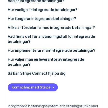
Vad är integrerade betalningar?
Identitetsverifiering online
Partner
Stripe App Marketplace
Hur vanliga är integrerade betalningar?
Hur fungerar integrerade betalningar?
Betalningsförmedling
Vilka är fördelarna med integrerade betalningar?
Stripe Sessions 2026
Se hur Stripe bygger den ekonomiska inf
PayFac som en tjänst
Vad finns det för användningsfall för integrerade
Titta nu
betalningar?
Hur implementerar man integrerade betalningar?
Välj ditt integrationsdjup
Hur väljer man en leverantör av integrerade
betalningar?
Hantera onboarding och efterlevnad
Så kan Stripe Connect hjälpa dig
Konfigurera flöden av medel
Bygg för efterlevnad från start
Kom igång med Stripe
Testa varje gränsfall
Integrerade betalningssystem är betalningsfunktioner