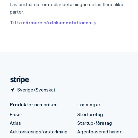
Svenska
English
Läs om hur du förmedlar betalningar mellan flera olika
Thailand
parter.
ไทย
English
Tjeckien
Titta närmare på dokumentationen
English
Tyskland
Deutsch
English
Ungern
English
USA
English
Español
简体中文
Österrike
Deutsch
English
Sverige (Svenska)
Produkter och priser
Lösningar
Priser
Storföretag
Atlas
Startup-företag
Auktoriseringsförstärkning
Agentbaserad handel