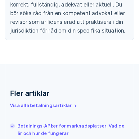
English
korrekt, fullständig, adekvat eller aktuell. Du
Fastlandskina
bör söka råd från en kompetent advokat eller
简体中文
English
Finland
revisor som är licensierad att praktisera i din
English
Svenska
jurisdiktion för råd om din specifika situation.
Frankrike
Français
English
Förenade Arabemiraten
English
Gibraltar
English
Grekland
English
Hongkong SAR, Kina
English
简体中文
Fler artiklar
Indien
English
Visa alla betalningsartiklar
Irland
English
Italien
Betalnings-API:er för marknadsplatser: Vad de
Italiano
English
är och hur de fungerar
Japan