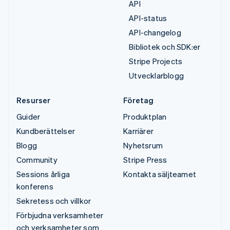
API
API-status
API-changelog
Bibliotek och SDK:er
Stripe Projects
Utvecklarblogg
Resurser
Företag
Guider
Produktplan
Kundberättelser
Karriärer
Blogg
Nyhetsrum
Community
Stripe Press
Sessions årliga
Kontakta säljteamet
konferens
Sekretess och villkor
Förbjudna verksamheter
och verksamheter som