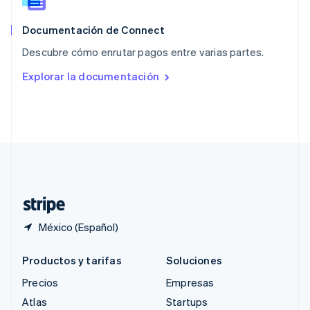
Reino Unido
English
Documentación de Connect
República Checa
Descubre cómo enrutar pagos entre varias partes.
English
Rumania
Explorar la documentación
English
Singapur
English
简体中文
Suecia
Svenska
English
Suiza
Deutsch
Français
Italiano
English
Tailandia
ไทย
English
México (Español)
Productos y tarifas
Soluciones
Precios
Empresas
Atlas
Startups