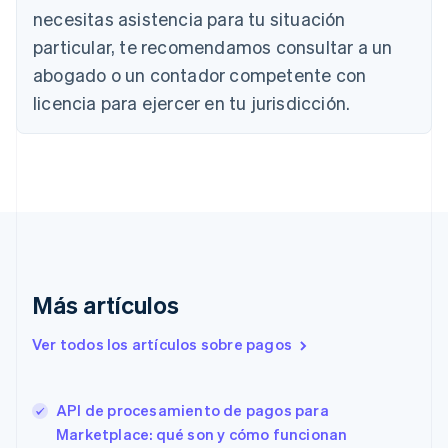
necesitas asistencia para tu situación
Canadá
English
Français
particular, te recomendamos consultar a un
China continental
abogado o un contador competente con
简体中文
English
Chipre
licencia para ejercer en tu jurisdicción.
English
Croacia
English
Italiano
Dinamarca
English
Emiratos Árabes Unidos
English
Eslovaquia
English
Más artículos
Eslovenia
English
Italiano
Ver todos los artículos sobre pagos
España
Español
English
Estados Unidos
English
Español
简体中文
API de procesamiento de pagos para
Estonia
Marketplace: qué son y cómo funcionan
English