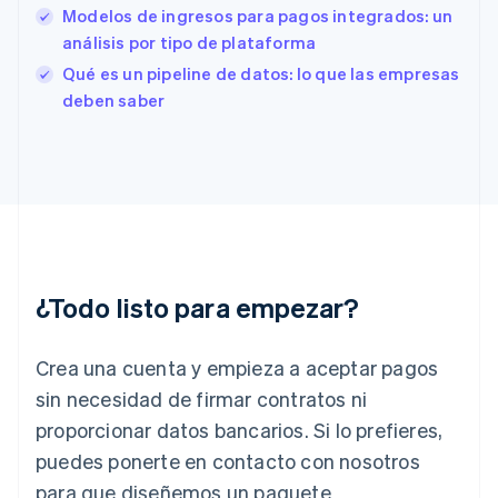
Modelos de ingresos para pagos integrados: un
Finlandia
análisis por tipo de plataforma
English
Svenska
Francia
Qué es un pipeline de datos: lo que las empresas
Français
English
deben saber
Gibraltar
English
Grecia
English
Hungría
English
India
English
Irlanda
¿Todo listo para empezar?
English
Italia
Crea una cuenta y empieza a aceptar pagos
Italiano
English
Japón
sin necesidad de firmar contratos ni
日本語
English
proporcionar datos bancarios. Si lo prefieres,
Letonia
English
puedes ponerte en contacto con nosotros
Liechtenstein
para que diseñemos un paquete
Deutsch
English