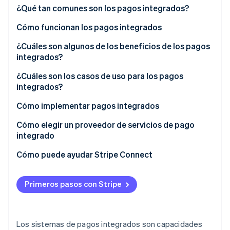
¿Qué tan comunes son los pagos integrados?
Cómo funcionan los pagos integrados
Ecosistema
Facilitación de pagos
¿Cuáles son algunos de los beneficios de los pagos
Sesiones de Stripe 2026
Socios
integrados?
Descubre cómo Stripe construye la infraestructura económi
Facilitador de pago como servicio
Stripe App Marketplace
Mirar ahora
¿Cuáles son los casos de uso para los pagos
integrados?
Cómo implementar pagos integrados
Elige tu nivel de integración
Cómo elegir un proveedor de servicios de pago
integrado
Gestiona el onboarding y el cumplimiento de la
normativa
Cómo puede ayudar Stripe Connect
Configura los flujos de fondos
Primeros pasos con Stripe
Desarrolla con el cumplimiento de la normativa en
mente desde el principio
Prueba todos los casos límite
Los sistemas de pagos integrados son capacidades