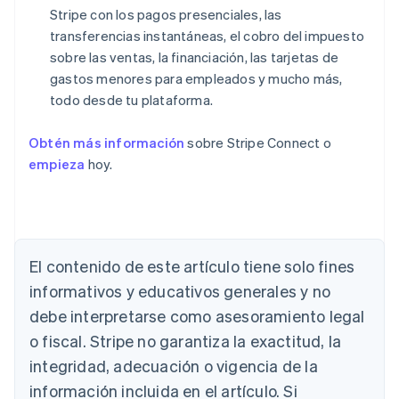
Stripe con los pagos presenciales, las
transferencias instantáneas, el cobro del impuesto
sobre las ventas, la financiación, las tarjetas de
gastos menores para empleados y mucho más,
todo desde tu plataforma.
Obtén más información
sobre Stripe Connect o
empieza
hoy.
Alemania
Deutsch
English
Australia
English
El contenido de este artículo tiene solo fines
Austria
informativos y educativos generales y no
Deutsch
English
Bélgica
debe interpretarse como asesoramiento legal
Nederlands
Français
Deutsch
English
o fiscal. Stripe no garantiza la exactitud, la
Brasil
integridad, adecuación o vigencia de la
Português
English
Bulgaria
información incluida en el artículo. Si
English