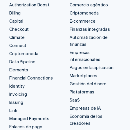
Authorization Boost
Comercio agéntico
Billing
Criptomoneda
Capital
E-commerce
Checkout
Finanzas integradas
Climate
Automatización de
finanzas
Connect
Empresas
Criptomoneda
internacionales
Data Pipeline
Pagos en la aplicación
Elements
Marketplaces
Financial Connections
Gestión del dinero
Identity
Plataformas
Invoicing
SaaS
Issuing
Empresas de IA
Link
Economía de los
Managed Payments
creadores
Enlaces de pago