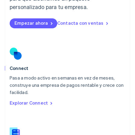
Lituania
personalizado para tu empresa.
English
Luxemburgo
Empezar ahora
Contacta con ventas
Français
Deutsch
English
Malasia
English
简体中文
Malta
English
México
Español
English
Noruega
Connect
English
Pasa a modo activo en semanas en vez de meses,
Nueva Zelandia
English
construye una empresa de pagos rentable y crece con
Países Bajos
facilidad.
Nederlands
English
Explorar Connect
Polonia
English
Portugal
Português
English
RAE de Hong Kong, China
English
简体中文