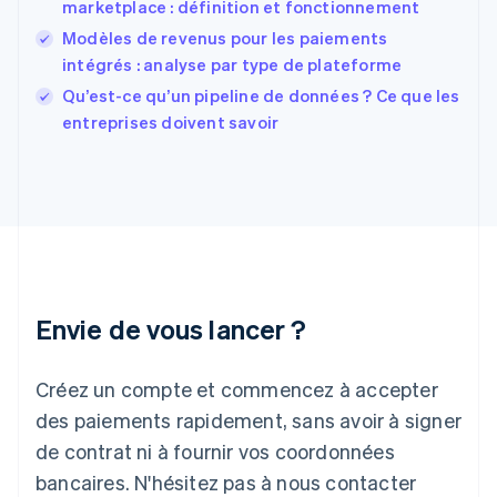
English
Svenska
marketplace : définition et fonctionnement
France
Modèles de revenus pour les paiements
Français
English
intégrés : analyse par type de plateforme
Gibraltar
English
Qu’est-ce qu’un pipeline de données ? Ce que les
Grèce
entreprises doivent savoir
English
Hongrie
English
Inde
English
Irlande
English
Italie
Italiano
English
Envie de vous lancer ?
Japon
日本語
English
Créez un compte et commencez à accepter
Lettonie
English
des paiements rapidement, sans avoir à signer
Liechtenstein
de contrat ni à fournir vos coordonnées
Deutsch
English
Lituanie
bancaires. N'hésitez pas à nous contacter