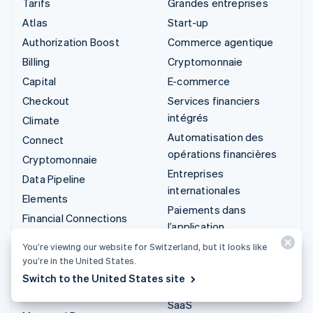
Tarifs
Grandes entreprises
Atlas
Start-up
Authorization Boost
Commerce agentique
Billing
Cryptomonnaie
Capital
E-commerce
Checkout
Services financiers
intégrés
Climate
Automatisation des
Connect
opérations financières
Cryptomonnaie
Entreprises
Data Pipeline
internationales
Elements
Paiements dans
Financial Connections
l’application
Identity
Marketplaces
You’re viewing our website for Switzerland, but it looks like
Invoicing
you’re in the United States.
Gestion financière
Issuing
Switch to the United States site
Plateformes
Link
SaaS