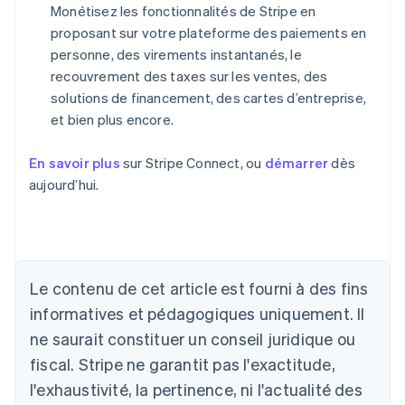
Monétisez les fonctionnalités de Stripe en
proposant sur votre plateforme des paiements en
personne, des virements instantanés, le
recouvrement des taxes sur les ventes, des
solutions de financement, des cartes d’entreprise,
et bien plus encore.
En savoir plus
sur Stripe Connect, ou
démarrer
dès
aujourd’hui.
Allemagne
Deutsch
English
Australie
Le contenu de cet article est fourni à des fins
English
informatives et pédagogiques uniquement. Il
Autriche
ne saurait constituer un conseil juridique ou
Deutsch
English
Belgique
fiscal. Stripe ne garantit pas l'exactitude,
Nederlands
Français
Deutsch
English
l'exhaustivité, la pertinence, ni l'actualité des
Brésil