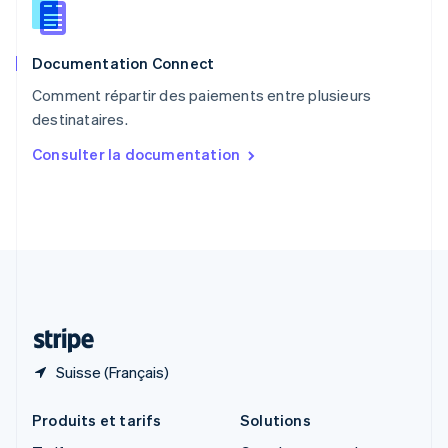
English
Roumanie
English
Documentation Connect
Royaume-Uni
English
Comment répartir des paiements entre plusieurs
Singapour
destinataires.
English
简体中文
Slovaquie
Consulter la documentation
English
Slovénie
English
Italiano
Suède
Svenska
English
Suisse
Deutsch
Français
Italiano
English
Thaïlande
ไทย
English
Suisse (Français)
Produits et tarifs
Solutions