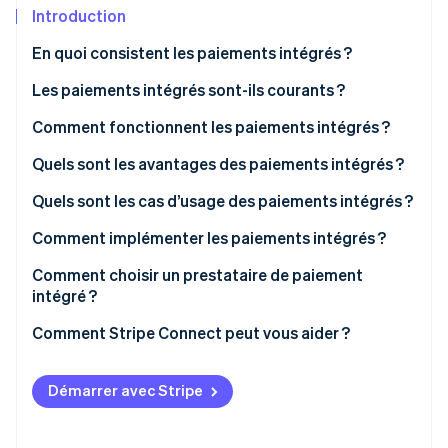
Découvrez les prochaines évolutions
Commerce en ligne
Introduction
Radar
En quoi consistent les paiements intégrés ?
Prévention de la fraude
Écosystème
Les paiements intégrés sont-ils courants ?
Atlas
Constitution de start-up
Comment fonctionnent les paiements intégrés ?
Partenaires
Climate
Stripe App Marketplace
Élimination du carbone
Facilitation de paiements
Quels sont les avantages des paiements intégrés ?
Identity
Payfac-as-a-service
Quels sont les cas d’usage des paiements intégrés ?
Vérification de l'identité
Comment implémenter les paiements intégrés ?
Choisissez votre niveau d’intégration
Comment choisir un prestataire de paiement
intégré ?
Gérez l’onboarding et la conformité
Stripe Sessions 2026
Comment Stripe Connect peut vous aider ?
Découvrez comment Stripe construit l’infrastructure écono
Configurez les flux de fonds
Regarder la vidéo
Intégrez la conformité dès le départ
Démarrer avec Stripe
Testez chaque cas particulier