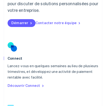
English
pour discuter de solutions personnalisées pour
Luxembourg
votre entreprise.
Français
Deutsch
English
Malaisie
English
简体中文
Démarrer
Contacter notre équipe
Malte
English
Mexique
Español
English
Norvège
English
Nouvelle-Zélande
English
Connect
Pays-Bas
Lancez-vous en quelques semaines au lieu de plusieurs
Nederlands
English
trimestres, et développez une activité de paiement
Pologne
English
rentable avec facilité.
Portugal
Découvrir Connect
Português
English
R.A.S. de Hong Kong, Chine
English
简体中文
République tchèque