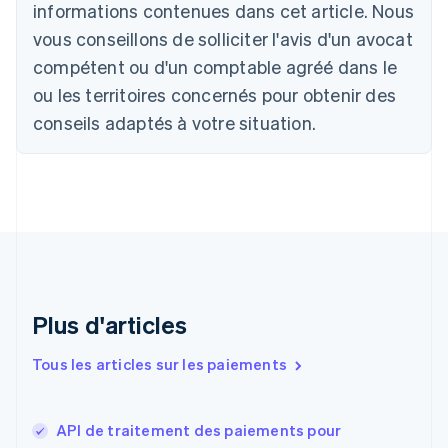
Português
English
informations contenues dans cet article. Nous
Bulgarie
vous conseillons de solliciter l'avis d'un avocat
English
Canada
compétent ou d'un comptable agréé dans le
English
Français
ou les territoires concernés pour obtenir des
Chine continentale
conseils adaptés à votre situation.
简体中文
English
Chypre
English
Croatie
English
Italiano
Danemark
English
Émirats arabes unis
English
Espagne
Plus d'articles
Español
English
Estonie
Tous les articles sur les paiements
English
États-Unis
English
Español
简体中文
API de traitement des paiements pour
Finlande