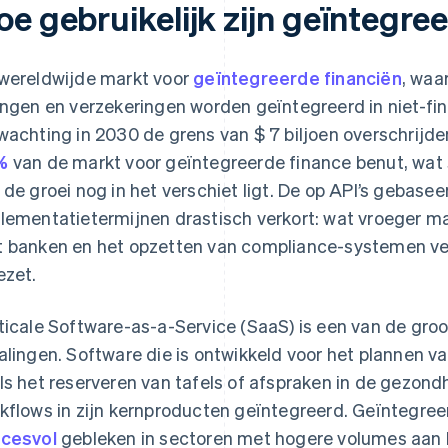
oe gebruikelijk zijn geïntegre
wereldwijde markt voor
geïntegreerde financiën
, waa
ingen en verzekeringen worden geïntegreerd in niet-fin
wachting in 2030 de grens van $ 7 biljoen overschrijd
%
van de markt voor geïntegreerde finance benut, wat 
 de groei nog in het verschiet ligt. De op API’s gebase
lementatietermijnen drastisch verkort: wat vroeger 
 banken en het opzetten van compliance-systemen ver
ezet.
ticale Software-as-a-Service (SaaS) is een van de gro
alingen. Software die is ontwikkeld voor het plannen va
ls het reserveren van tafels of afspraken in de gezond
kflows in zijn kernproducten geïntegreerd. Geïntegreer
cesvol
gebleken in sectoren met hogere volumes aan 