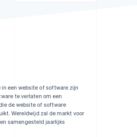
Stripe Sessions 2026
Ontdek hoe Stripe de
economische
infrastructuur voor AI
bouwt.
Nu bekijken
in een website of software zijn
ftware te verlaten om een
die de website of software
uikt. Wereldwijd zal de markt voor
en samengesteld jaarlijks