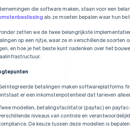
ernemingen die software maken, staan voor een belan
omstenbeslissing
als ze moeten bepalen waar hun bet
ronder zetten we de twee belangrijkste implementati
alingen op een rijtje, waar ze in verschillende soorte
jgen, en hoe je het beste kunt nadenken over het bouw
aalinfrastructuur.
ogtepunten
Geïntegreerde betalingen maken softwareplatforms fi
ontstaat er een inkomstenpotentieel dat tarieven allee
Twee modellen, betalingsfacilitator (payfac) en payfac
verschillende niveaus van controle en verantwoordelijk
compliance. De keuze tussen deze modellen is bepale