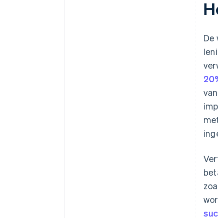
H
De 
len
ver
20
van
imp
met
ing
Ver
bet
zoa
wor
suc