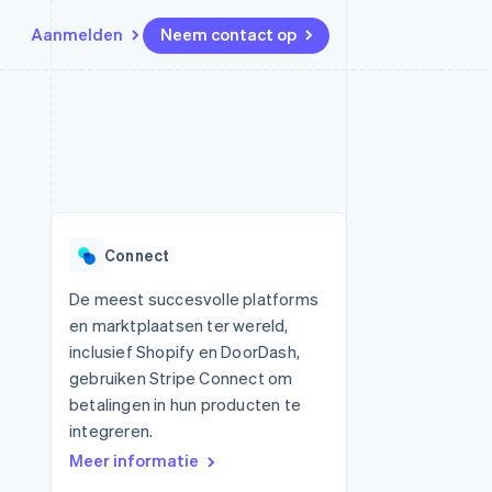
Aanmelden
Neem contact op
Bronnen
Ecosysteem
Contact
marktplaatsen
Meer
App-integraties
Partners
Neem contact op
Product roadmap
Voorbeelden van code
Stripe App Marketplace
Partner worden
Ontdek wat er in het verschiet
or platforms
Developerblog
ligt
r platforms
API-status
financiële
Radar
Connect
Fraudepreventie
tuele kaarten
Atlas
ing
De meest succesvolle platforms
Oprichting van een start-up
en marktplaatsen ter wereld,
Climate
inclusief Shopify en DoorDash,
CO₂-verwijdering
gebruiken Stripe Connect om
Identity
betalingen in hun producten te
Online identiteitsverificatie
integreren.
Meer informatie