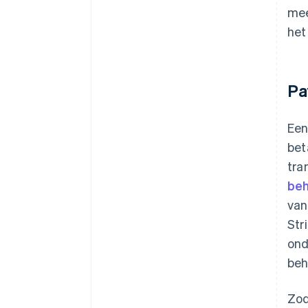
mee
het
Pa
Een
bet
tra
beh
van
Str
ond
beh
Zod