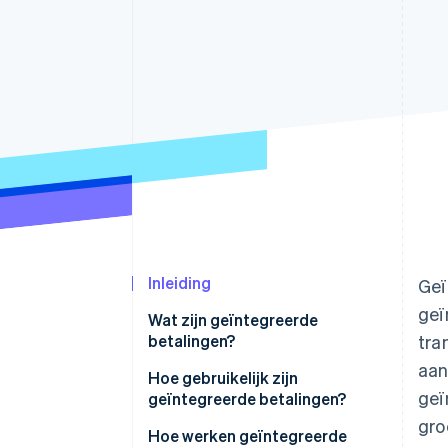
Link
Versneld afrekenen
Financial Connections
Data gekoppelde rekeningen
Inleiding
Geï
geï
Wat zijn geïntegreerde
betalingen?
tra
aan
Hoe gebruikelijk zijn
geï
geïntegreerde betalingen?
gro
Hoe werken geïntegreerde