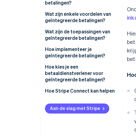
betalingen?
Ond
Betalingsfacilitering
Wat zijn enkele voordelen van
ink
geïntegreerde betalingen?
Payfac-as-a-service
Wat zijn de toepassingen van
Hie
geïntegreerde betalingen?
bet
Hoe implementeer je
kri
geïntegreerde betalingen?
bet
Kies je integratiediepte
Hoe kies je een
betaaldienstverlener voor
Ho
Zorg voor onboarding en
geïntegreerde betalingen?
compliance
Hoe Stripe Connect kan helpen
Configureer geldstromen
Bouw vanaf het begin met het
Aan de slag met Stripe
oog op compliance
Test elk randgeval