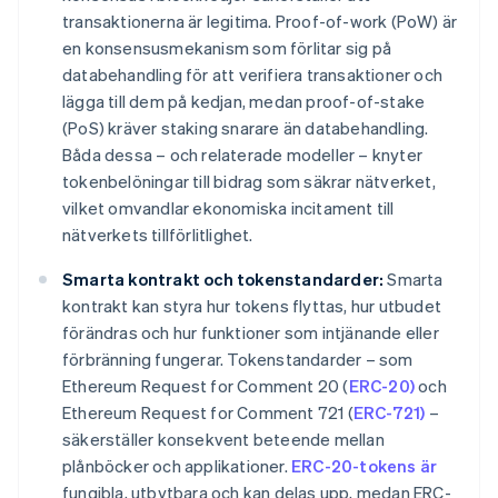
transaktionerna är legitima. Proof-of-work (PoW) är
en konsensusmekanism som förlitar sig på
databehandling för att verifiera transaktioner och
lägga till dem på kedjan, medan proof-of-stake
(PoS) kräver staking snarare än databehandling.
Båda dessa – och relaterade modeller – knyter
tokenbelöningar till bidrag som säkrar nätverket,
vilket omvandlar ekonomiska incitament till
nätverkets tillförlitlighet.
Smarta kontrakt och tokenstandarder:
Smarta
kontrakt kan styra hur tokens flyttas, hur utbudet
förändras och hur funktioner som intjänande eller
förbränning fungerar. Tokenstandarder – som
Ethereum Request for Comment 20 (
ERC-20)
och
Ethereum Request for Comment 721 (
ERC-721)
–
säkerställer konsekvent beteende mellan
plånböcker och applikationer.
ERC-20-tokens är
fungibla, utbytbara och kan delas upp, medan ERC-