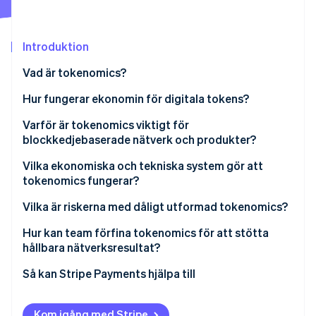
Identitetsverifiering online
Partner
Stripe App Marketplace
Introduktion
Vad är tokenomics?
Stripe Sessions 2026
Hur fungerar ekonomin för digitala tokens?
Se hur Stripe bygger den ekonomiska inf
Titta nu
Varför är tokenomics viktigt för
blockkedjebaserade nätverk och produkter?
Nätverkens hållbarhet
Vilka ekonomiska och tekniska system gör att
tokenomics fungerar?
Värdebildning och resiliens
Vilka är riskerna med dåligt utformad tokenomics?
Anpassning av incitament
Hur kan team förfina tokenomics för att stötta
Rättvisa i communityn
hållbara nätverksresultat?
Så kan Stripe Payments hjälpa till
Kom igång med Stripe