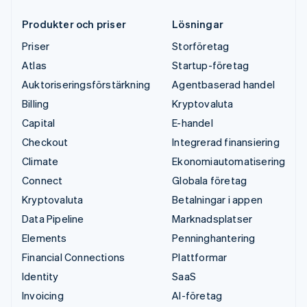
Produkter och priser
Lösningar
Priser
Storföretag
Atlas
Startup-företag
Auktoriseringsförstärkning
Agentbaserad handel
Billing
Kryptovaluta
Capital
E-handel
Checkout
Integrerad finansiering
Climate
Ekonomiautomatisering
Connect
Globala företag
Kryptovaluta
Betalningar i appen
Data Pipeline
Marknadsplatser
Elements
Penninghantering
Financial Connections
Plattformar
Identity
SaaS
Invoicing
AI-företag