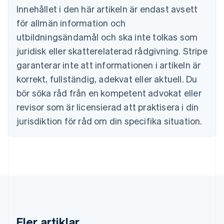
Bulgarien
Innehållet i den här artikeln är endast avsett
English
för allmän information och
Cypern
English
utbildningsändamål och ska inte tolkas som
Danmark
juridisk eller skatterelaterad rådgivning. Stripe
English
Estland
garanterar inte att informationen i artikeln är
English
korrekt, fullständig, adekvat eller aktuell. Du
Fastlandskina
bör söka råd från en kompetent advokat eller
简体中文
English
Finland
revisor som är licensierad att praktisera i din
English
Svenska
jurisdiktion för råd om din specifika situation.
Frankrike
Français
English
Förenade Arabemiraten
English
Gibraltar
English
Grekland
English
Hongkong SAR, Kina
English
简体中文
Fler artiklar