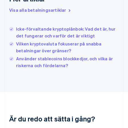
Indien
English
Visa alla betalningsartiklar
Irland
English
Italien
Icke-förvaltande kryptoplånbok: Vad det är, hur
Italiano
English
det fungerar och varför det är viktigt
Japan
日本語
English
Vilken kryptovaluta fokuserar på snabba
Kanada
betalningar över gränser?
English
Français
Använder stablecoins blockkedjor, och vilka är
Kroatien
English
Italiano
riskerna och fördelarna?
Lettland
English
Liechtenstein
Deutsch
English
Litauen
English
Luxemburg
Français
Deutsch
English
Är du redo att sätta i gång?
Malaysia
English
简体中文