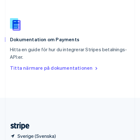
Slovenien
English
Italiano
Spanien
Español
English
Storbritannien
English
Dokumentation om Payments
Sverige
Svenska
English
Hitta en guide för hur du integrerar Stripes betalnings-
Thailand
API:er.
ไทย
English
Tjeckien
Titta närmare på dokumentationen
English
Tyskland
Deutsch
English
Ungern
English
USA
English
Español
简体中文
Österrike
Deutsch
English
Sverige (Svenska)