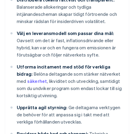
Balanserade allokeringar och tydliga
intjänandescheman skapar tidigt förtroende och
minskar rädslan för insiderdriven volatilitet.
Välj en leveransmodell som passar dina mål:
Oavsett om det är fast, inflationsdrivande eller
hybrid, kan var och en fungera om emissionen är
förutsägbar och följer nätverkets syfte.
Utforma incitament med stöd för verkliga
bidrag:
Belöna deltagande som stärker nätverket
med
säkerhet
, likviditet och utveckling, samtidigt
som du undviker program som endast lockar till sig
kortsiktig utvinning.
Upprätta agil styrning:
Ge deltagarna verktygen
de behöver för att anpassa sig i takt med att
verkliga förhållanden utvecklas.
Revidera både kod och ekonomi:
Tekniska