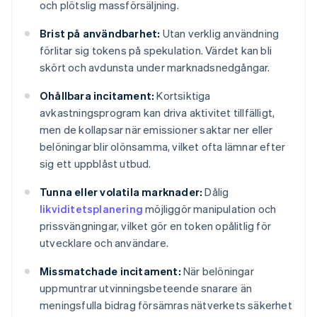
och plötslig massförsäljning.
Brist på användbarhet:
Utan verklig användning
förlitar sig tokens på spekulation. Värdet kan bli
skört och avdunsta under marknadsnedgångar.
Ohållbara incitament:
Kortsiktiga
avkastningsprogram kan driva aktivitet tillfälligt,
men de kollapsar när emissioner saktar ner eller
belöningar blir olönsamma, vilket ofta lämnar efter
sig ett uppblåst utbud.
Tunna eller volatila marknader:
Dålig
likviditetsplanering
möjliggör manipulation och
prissvängningar, vilket gör en token opålitlig för
utvecklare och användare.
Missmatchade incitament:
När belöningar
uppmuntrar utvinningsbeteende snarare än
meningsfulla bidrag försämras nätverkets säkerhet