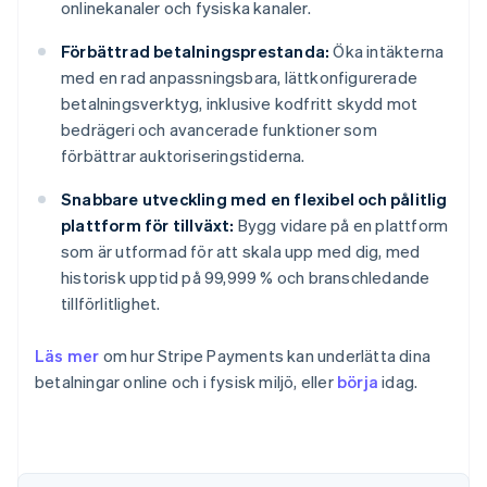
onlinekanaler och fysiska kanaler.
Förbättrad betalningsprestanda:
Öka intäkterna
med en rad anpassningsbara, lättkonfigurerade
betalningsverktyg, inklusive kodfritt skydd mot
bedrägeri och avancerade funktioner som
förbättrar auktoriseringstiderna.
Snabbare utveckling med en flexibel och pålitlig
plattform för tillväxt:
Bygg vidare på en plattform
som är utformad för att skala upp med dig, med
historisk upptid på 99,999 % och branschledande
tillförlitlighet.
Läs mer
om hur Stripe Payments kan underlätta dina
Australien
betalningar online och i fysisk miljö, eller
börja
idag.
English
Belgien
Nederlands
Français
Deutsch
English
Brasilien
Português
English