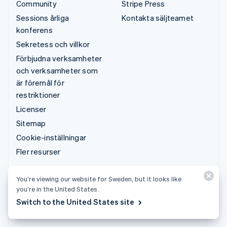
Community
Stripe Press
Sessions årliga
Kontakta säljteamet
konferens
Sekretess och villkor
Förbjudna verksamheter
och verksamheter som
är föremål för
restriktioner
Licenser
Sitemap
Cookie-inställningar
Fler resurser
Support
You’re viewing our website for Sweden, but it looks like
you’re in the United States.
Kontakta supporten
Switch to the United States site
Hanterade supportplaner