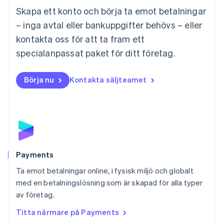
Malta
Skapa ett konto och börja ta emot betalningar
English
Mexiko
– inga avtal eller bankuppgifter behövs – eller
Español
English
kontakta oss för att ta fram ett
Nederländerna
specialanpassat paket för ditt företag.
Nederlands
English
Norge
English
Börja nu
Kontakta säljteamet
Nya Zeeland
English
Polen
English
Portugal
Português
English
Rumänien
English
Payments
Schweiz
Ta emot betalningar online, i fysisk miljö och globalt
Deutsch
Français
Italiano
English
med en betalningslösning som är skapad för alla typer
Singapore
English
简体中文
av företag.
Slovakien
Titta närmare på Payments
English